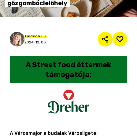
gőzgombóclelőhely
Gedeon
Lili
2024. 12. 03.
A
Street food éttermek
támogatója:
A Városmajor a budaiak Városligete: