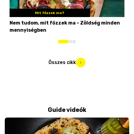
Mit főzzek ma?
Nem tudom, mit főzzek ma – Zöldség minden
6 r
mennyiségben
hús
Összes cikk
Guide videók