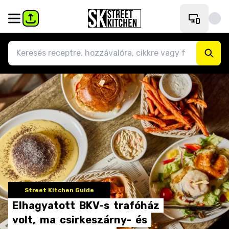
Street Kitchen Guide
Elhagyatott
BKV-s
trafóház
volt,
ma
csirkeszárny-
és