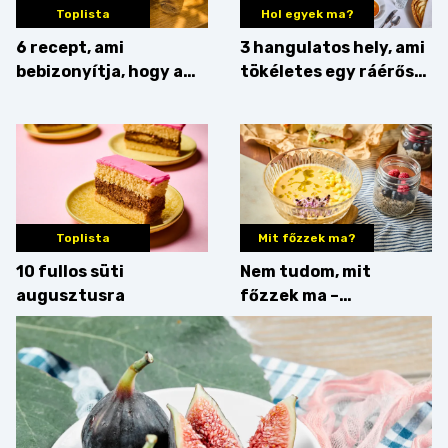
Toplista
Hol egyek ma?
6 recept, ami
3 hangulatos hely, ami
bebizonyítja, hogy a
tökéletes egy ráérős
barack húsok mellé is
hétvégi ebédhez
zseniális
Toplista
Mit főzzek ma?
10 fullos süti
Nem tudom, mit
augusztusra
főzzek ma –
Villámgyors menü