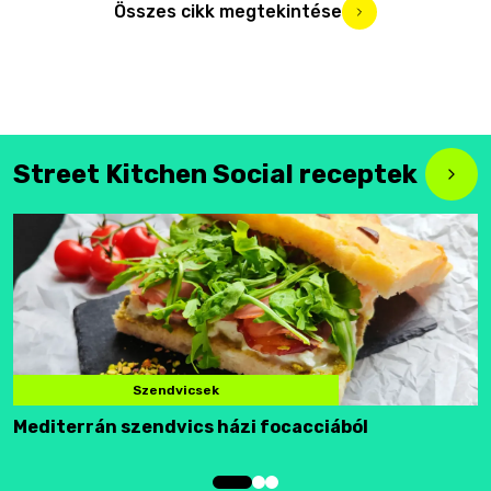
Összes cikk megtekintése
Street Kitchen Social receptek
Szendvicsek
Mediterrán szendvics házi focacciából
F