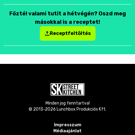
Főztél valami tutit a hétvégén? Oszd meg
másokkal is a receptet!
Receptfeltöltés
Minden jog fenntartva!
© 2013-
2026
Lunchbox Produkciós Kft.
Impresszum
Médiaajánlat