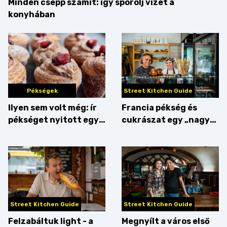
Minden csepp számít: így spórolj vizet a
konyhában
Pékségek
Street Kitchen Guide
Ilyen sem volt még: ír
Francia pékség és
pékséget nyitott egy
cukrászat egy „nagy
Dublinból hazatért pár
csipetnyi” empátiával
Street Kitchen Guide
Street Kitchen Guide
Felzabáltuk light - a
Megnyílt a város első