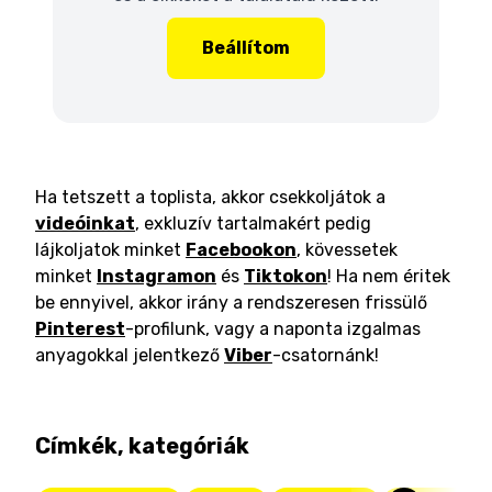
Beállítom
Ha tetszett a toplista, akkor csekkoljátok a
videóinkat
, exkluzív tartalmakért pedig
lájkoljatok minket
Facebookon
, kövessetek
minket
Instagramon
és
Tiktokon
! Ha nem éritek
be ennyivel, akkor irány a rendszeresen frissülő
Pinterest
-profilunk, vagy a naponta izgalmas
anyagokkal jelentkező
Viber
-csatornánk!
Címkék, kategóriák