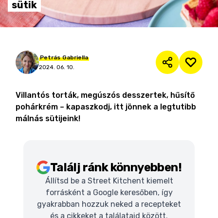
sütik
Petrás
Gabriella
2024. 06. 10.
Villantós torták, megúszós desszertek, hűsítő
pohárkrém – kapaszkodj, itt jönnek a legtutibb
málnás sütijeink!
Találj ránk könnyebben!
Állítsd be a Street Kitchent kiemelt
forrásként a Google keresőben, így
gyakrabban hozzuk neked a recepteket
és a cikkeket a találataid között.