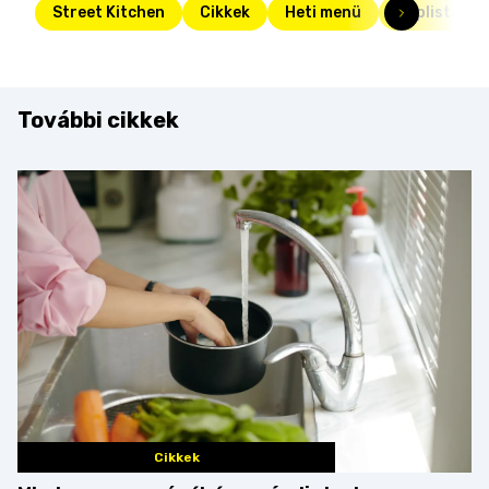
Street Kitchen
Cikkek
Heti menü
Toplista
További cikkek
Cikkek