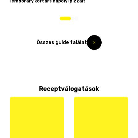
Temporary kortárs nápolyi pizzáit
Összes guide találat
Receptválogatások