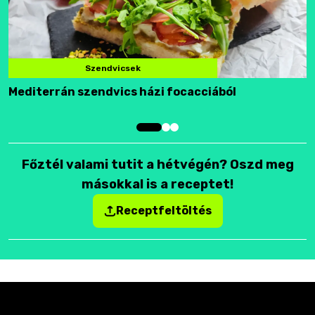
Szendvicsek
Mediterrán szendvics házi focacciából
F
Főztél valami tutit a hétvégén? Oszd meg
másokkal is a receptet!
Receptfeltöltés