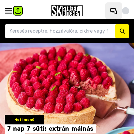
Heti menü
7
nap
7
süti:
extrán
málnás