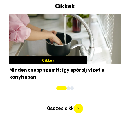
Cikkek
Cikkek
Minden csepp számít: így spórolj vizet a
Nem
konyhában
kim
Összes cikk