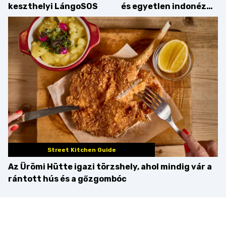
keszthelyi LángoSOS
és egyetlen indonéz
étterme a Kolosy
téren, mi pedig
kipróbáltuk!
Street Kitchen Guide
Az Ürömi Hütte igazi törzshely, ahol mindig vár a
rántott hús és a gőzgombóc