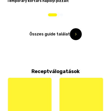
Temporary kortárs nápolyi pizzáit
Összes guide találat
Receptválogatások