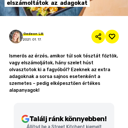
elszámoltátok
az
adagokat
Gedeon
Lili
2021. 01. 17.
Ismerős az érzés, amikor túl sok tésztát főztök,
vagy elszámoljátok, hány szelet húst
olvasztotok ki a fagyóból? Ezeknek az extra
adagoknak a sorsa sajnos esetenként a
szemetes – pedig elképesztően értékes
alapanyagok!
Találj ránk könnyebben!
Állítsd be a Street Kitchent kiemelt