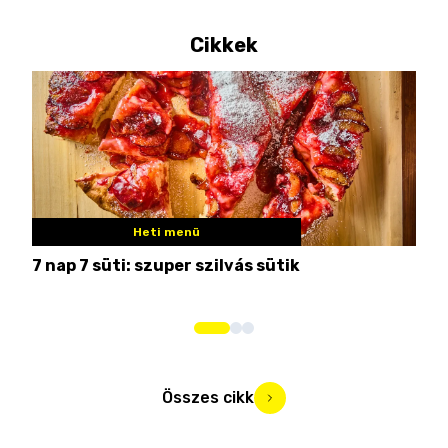
Cikkek
Heti menü
7 nap 7 süti: szuper szilvás sütik
Nem
Összes cikk