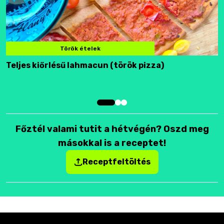
Török ételek
Teljes kiőrlésű lahmacun (török pizza)
F
Főztél valami tutit a hétvégén? Oszd meg
másokkal is a receptet!
Receptfeltöltés