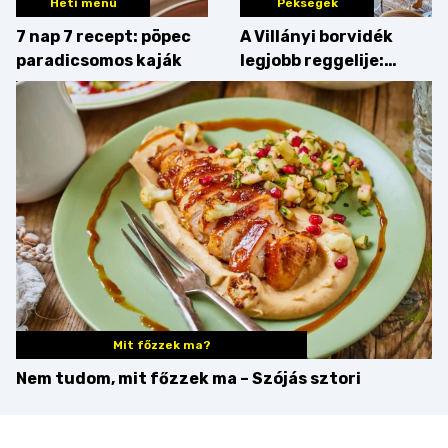
Heti menü
Pékségek
7 nap 7 recept: pöpec
A Villányi borvidék
paradicsomos kaják
legjobb reggelije:
kovászos kenyér és
gourmet pékáruk
Palkonyán
Mit főzzek ma?
Nem tudom, mit főzzek ma – Szójás sztori