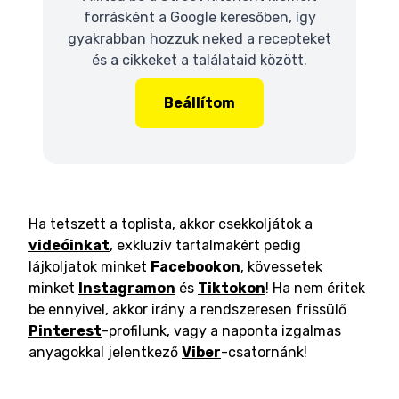
forrásként a Google keresőben, így
gyakrabban hozzuk neked a recepteket
és a cikkeket a találataid között.
Beállítom
Ha tetszett a toplista, akkor csekkoljátok a
videóinkat
, exkluzív tartalmakért pedig
lájkoljatok minket
Facebookon
, kövessetek
minket
Instagramon
és
Tiktokon
! Ha nem éritek
be ennyivel, akkor irány a rendszeresen frissülő
Pinterest
-profilunk, vagy a naponta izgalmas
anyagokkal jelentkező
Viber
-csatornánk!