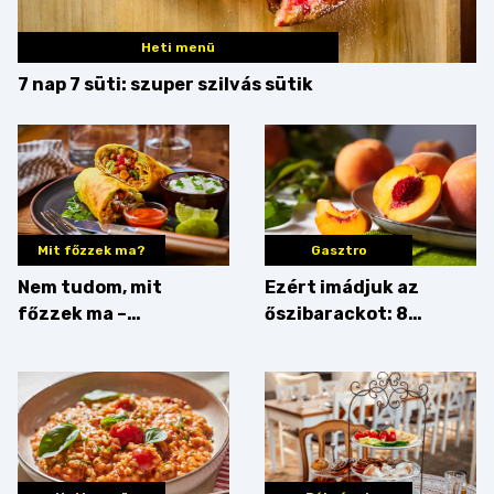
Heti menü
7 nap 7 süti: szuper szilvás sütik
Mit főzzek ma?
Gasztro
Nem tudom, mit
Ezért imádjuk az
főzzek ma –
őszibarackot: 8
Rostbomba
nyomós érv, hogy
augusztusban
feltankolj belőle