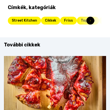
Címkék, kategóriák
Street Kitchen
Cikkek
Friss
Toplista
top
További cikkek