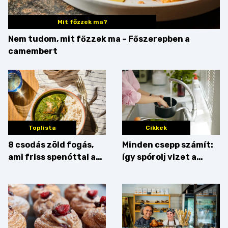
Mit főzzek ma?
Nem tudom, mit főzzek ma – Főszerepben a
camembert
Toplista
Cikkek
8 csodás zöld fogás,
Minden csepp számít:
ami friss spenóttal az
így spórolj vizet a
igazi
konyhában