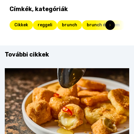
Címkék, kategóriák
Cikkek
reggeli
brunch
brunch étterem
b
További cikkek