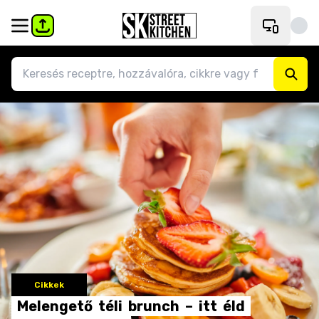
Cikkek
Melengető
téli
brunch
–
itt
éld