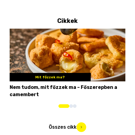
Cikkek
Mit főzzek ma?
Nem tudom, mit főzzek ma – Főszerepben a
8 c
camembert
iga
Összes cikk