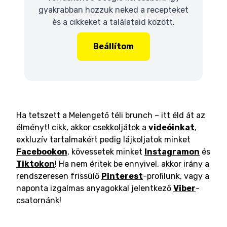
gyakrabban hozzuk neked a recepteket
és a cikkeket a találataid között.
Beállítom
Ha tetszett a Melengető téli brunch – itt éld át az
élményt! cikk, akkor csekkoljátok a
videóinkat
,
exkluzív tartalmakért pedig lájkoljatok minket
Facebookon
, kövessetek minket
Instagramon
és
Tiktokon
! Ha nem éritek be ennyivel, akkor irány a
rendszeresen frissülő
Pinterest
-profilunk, vagy a
naponta izgalmas anyagokkal jelentkező
Viber
-
csatornánk!