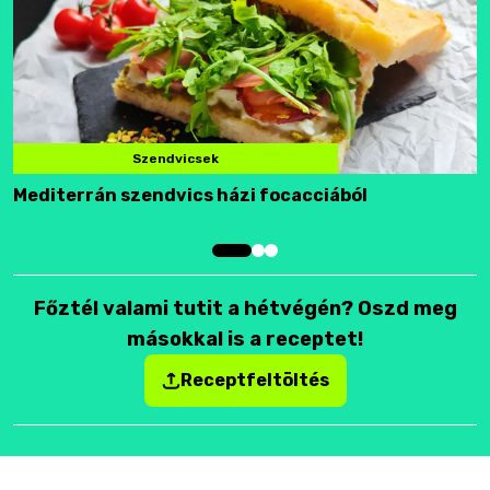
Szendvicsek
Mediterrán szendvics házi focacciából
F
Főztél valami tutit a hétvégén? Oszd meg
másokkal is a receptet!
Receptfeltöltés