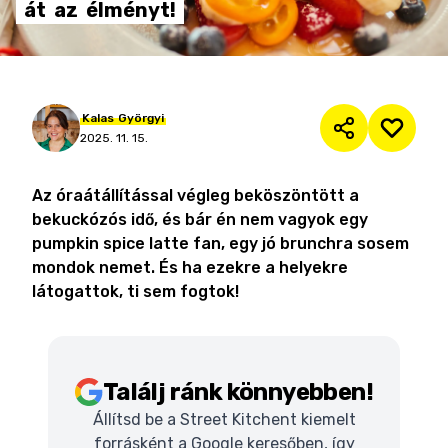
át
az
élményt!
Kalas
Györgyi
2025. 11. 15.
Az óraátállítással végleg beköszöntött a
bekuckózós idő, és bár én nem vagyok egy
pumpkin spice latte fan, egy jó brunchra sosem
mondok nemet. És ha ezekre a helyekre
látogattok, ti sem fogtok!
Találj ránk könnyebben!
Állítsd be a Street Kitchent kiemelt
forrásként a Google keresőben, így