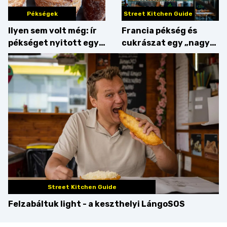
Pékségek
Street Kitchen Guide
Ilyen sem volt még: ír
Francia pékség és
pékséget nyitott egy
cukrászat egy „nagy
Dublinból hazatért pár
csipetnyi” empátiával
Street Kitchen Guide
Felzabáltuk light - a keszthelyi LángoSOS