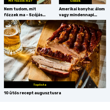
Mit főzzek ma?
Cikkek
Nem tudom, mit
Amerikai konyha: álom
főzzek ma – Szójás
vagy mindennapi
sztori
bosszúság? Mutatjuk
az érveket
Toplista
10 ütős recept augusztusra