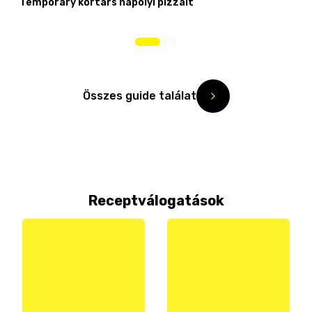
Temporary kortárs nápolyi pizzáit
Összes guide találat
Receptválogatások