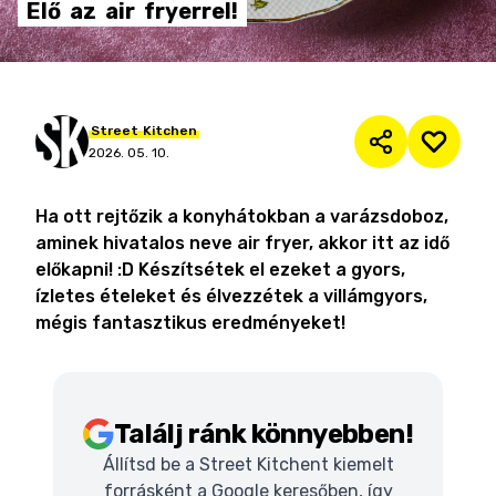
Elő
az
air
fryerrel!
Street
Kitchen
2026. 05. 10.
Ha ott rejtőzik a konyhátokban a varázsdoboz,
aminek hivatalos neve air fryer, akkor itt az idő
előkapni! :D Készítsétek el ezeket a gyors,
ízletes ételeket és élvezzétek a villámgyors,
mégis fantasztikus eredményeket!
Találj ránk könnyebben!
Állítsd be a Street Kitchent kiemelt
forrásként a Google keresőben, így