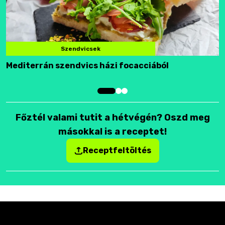
Szendvicsek
Mediterrán szendvics házi focacciából
F
Főztél valami tutit a hétvégén? Oszd meg
másokkal is a receptet!
Receptfeltöltés