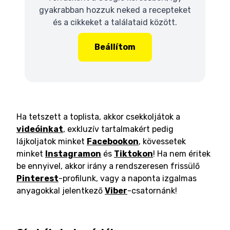
gyakrabban hozzuk neked a recepteket
és a cikkeket a találataid között.
Beállítom
Ha tetszett a toplista, akkor csekkoljátok a
videóinkat
, exkluzív tartalmakért pedig
lájkoljatok minket
Facebookon
, kövessetek
minket
Instagramon
és
Tiktokon
! Ha nem éritek
be ennyivel, akkor irány a rendszeresen frissülő
Pinterest
-profilunk, vagy a naponta izgalmas
anyagokkal jelentkező
Viber
-csatornánk!