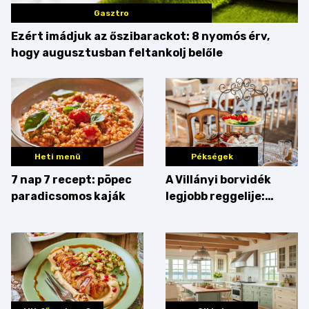
Gasztro
Ezért imádjuk az őszibarackot: 8 nyomós érv,
hogy augusztusban feltankolj belőle
Heti menü
Pékségek
7 nap 7 recept: pöpec
A Villányi borvidék
paradicsomos kaják
legjobb reggelije:
kovászos kenyér és
gourmet pékáruk
Palkonyán