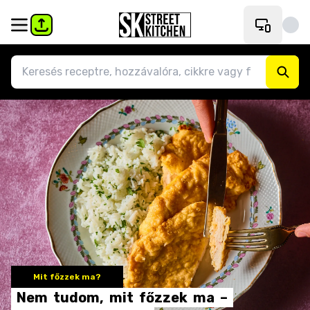
Mit főzzek ma?
Nem
tudom,
mit
főzzek
ma
–