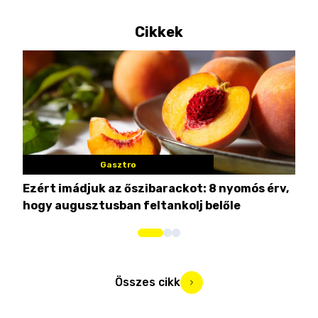
Cikkek
Gasztro
Ezért imádjuk az őszibarackot: 8 nyomós érv,
7 n
hogy augusztusban feltankolj belőle
Összes cikk