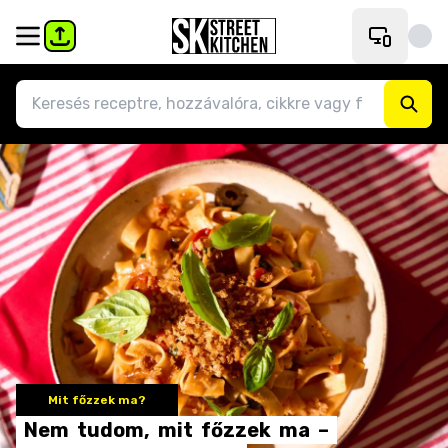
Mit főzzek ma?
Nem
tudom,
mit
főzzek
ma
–