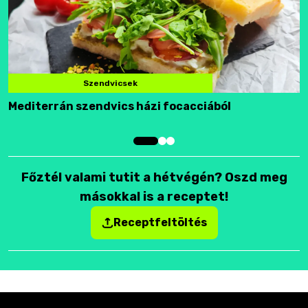
Szendvicsek
Mediterrán szendvics házi focacciából
F
Főztél valami tutit a hétvégén? Oszd meg
másokkal is a receptet!
Receptfeltöltés