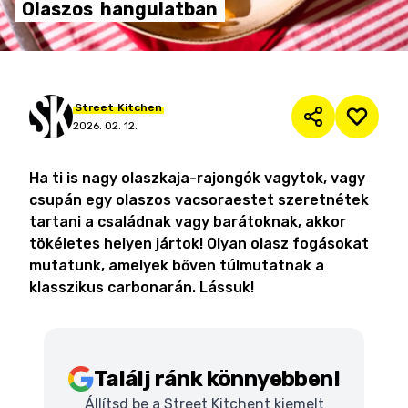
Olaszos
hangulatban
Street
Kitchen
2026. 02. 12.
Ha ti is nagy olaszkaja-rajongók vagytok, vagy
csupán egy olaszos vacsoraestet szeretnétek
tartani a családnak vagy barátoknak, akkor
tökéletes helyen jártok! Olyan olasz fogásokat
mutatunk, amelyek bőven túlmutatnak a
klasszikus carbonarán. Lássuk!
Találj ránk könnyebben!
Állítsd be a Street Kitchent kiemelt