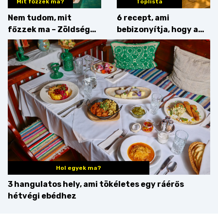
Mit főzzek ma?
Toplista
Nem tudom, mit
6 recept, ami
főzzek ma – Zöldség
bebizonyítja, hogy a
minden mennyiségben
barack húsok mellé is
zseniális
Hol egyek ma?
3 hangulatos hely, ami tökéletes egy ráérős
hétvégi ebédhez