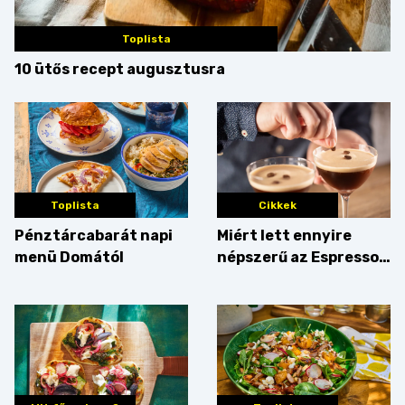
Toplista
10 ütős recept augusztusra
Toplista
Cikkek
Pénztárcabarát napi
Miért lett ennyire
menü Domától
népszerű az Espresso
Martini – és mit
érdemes enni mellé?