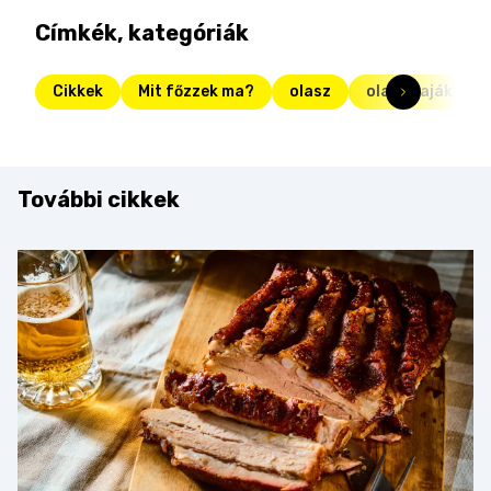
Címkék, kategóriák
Cikkek
Mit főzzek ma?
olasz
olasz kaják
További cikkek