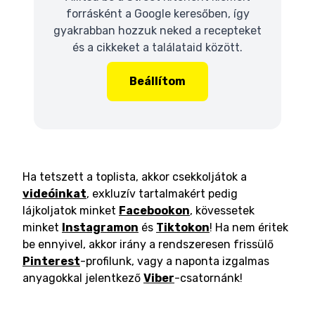
forrásként a Google keresőben, így
gyakrabban hozzuk neked a recepteket
és a cikkeket a találataid között.
Beállítom
Ha tetszett a toplista, akkor csekkoljátok a
videóinkat
, exkluzív tartalmakért pedig
lájkoljatok minket
Facebookon
, kövessetek
minket
Instagramon
és
Tiktokon
! Ha nem éritek
be ennyivel, akkor irány a rendszeresen frissülő
Pinterest
-profilunk, vagy a naponta izgalmas
anyagokkal jelentkező
Viber
-csatornánk!