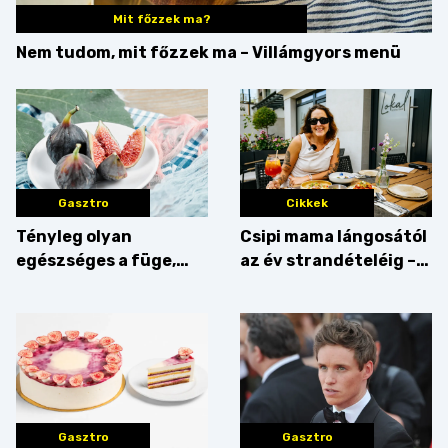
Mit főzzek ma?
Nem tudom, mit főzzek ma – Villámgyors menü
Gasztro
Cikkek
Tényleg olyan
Csipi mama lángosától
egészséges a füge,
az év strandételéig –
mint amilyennek
idén is felzabáltuk a
gondoljuk?
Balaton déli partját
Gasztro
Gasztro