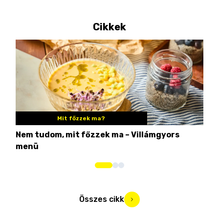
Cikkek
Mit főzzek ma?
Nem tudom, mit főzzek ma – Villámgyors
Tén
menü
ami
Összes cikk