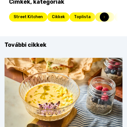
Címkék, kategóriák
Street Kitchen
Cikkek
Toplista
Friss
top
További cikkek