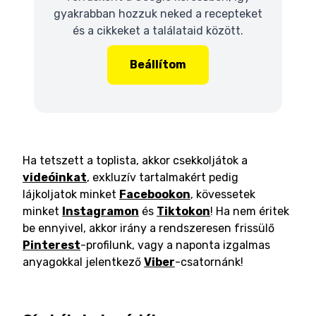
gyakrabban hozzuk neked a recepteket
és a cikkeket a találataid között.
Beállítom
Ha tetszett a toplista, akkor csekkoljátok a
videóinkat
, exkluzív tartalmakért pedig
lájkoljatok minket
Facebookon
, kövessetek
minket
Instagramon
és
Tiktokon
! Ha nem éritek
be ennyivel, akkor irány a rendszeresen frissülő
Pinterest
-profilunk, vagy a naponta izgalmas
anyagokkal jelentkező
Viber
-csatornánk!