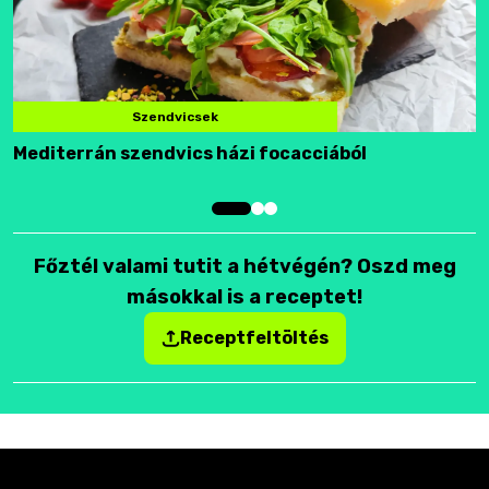
Szendvicsek
Mediterrán szendvics házi focacciából
F
Főztél valami tutit a hétvégén? Oszd meg
másokkal is a receptet!
Receptfeltöltés