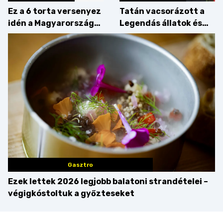
Ez a 6 torta versenyez
Tatán vacsorázott a
idén a Magyarország
Legendás állatok és
tortája címért
megfigyelésük sztárja!
Gasztro
Ezek lettek 2026 legjobb balatoni strandételei –
végigkóstoltuk a győzteseket