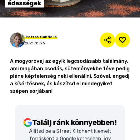
édességek
Petrás
Gabriella
2021. 11. 26.
A mogyoróvaj az egyik legcsodásabb találmány,
ami magában csodás, süteményekbe téve pedig
pláne képtelenség neki ellenállni. Szóval, engedj
a kísértésnek, és készítsd el mindegyiket
szépen sorjában!
Találj ránk könnyebben!
Állítsd be a Street Kitchent kiemelt
forrásként a Google keresőben, így