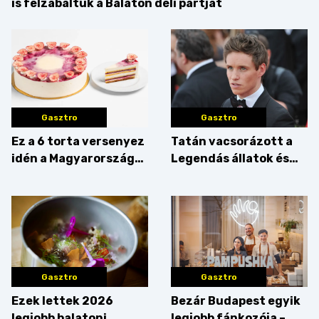
is felzabáltuk a Balaton déli partját
Gasztro
Gasztro
Ez a 6 torta versenyez
Tatán vacsorázott a
idén a Magyarország
Legendás állatok és
tortája címért
megfigyelésük sztárja!
Gasztro
Gasztro
Ezek lettek 2026
Bezár Budapest egyik
legjobb balatoni
legjobb fánkozója –