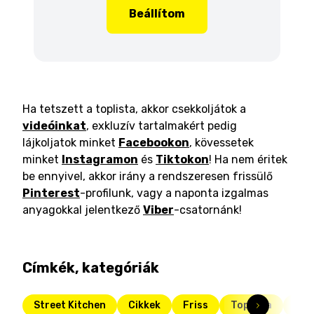
Beállítom
Ha tetszett a toplista, akkor csekkoljátok a
videóinkat
, exkluzív tartalmakért pedig
lájkoljatok minket
Facebookon
, kövessetek
minket
Instagramon
és
Tiktokon
! Ha nem éritek
be ennyivel, akkor irány a rendszeresen frissülő
Pinterest
-profilunk, vagy a naponta izgalmas
anyagokkal jelentkező
Viber
-csatornánk!
Címkék, kategóriák
Street Kitchen
Cikkek
Friss
Toplista
Mit