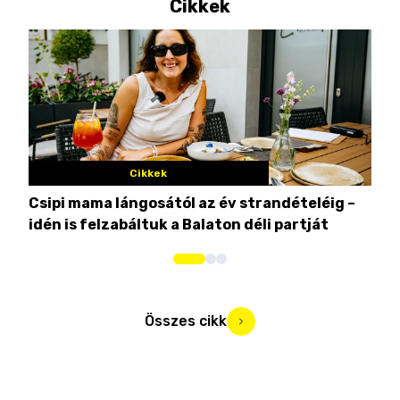
Cikkek
Cikkek
Csipi mama lángosától az év strandételéig –
Ez 
idén is felzabáltuk a Balaton déli partját
tor
Összes cikk