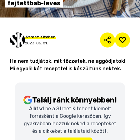
fejtettbab-leves
Street
Kitchen
2023. 06. 01.
Ha nem tudjátok, mit főzzetek, ne aggódjatok!
Mi egyből két recepttel is készültünk nektek.
Találj ránk könnyebben!
Állítsd be a Street Kitchent kiemelt
forrásként a Google keresőben, így
gyakrabban hozzuk neked a recepteket
és a cikkeket a találataid között.