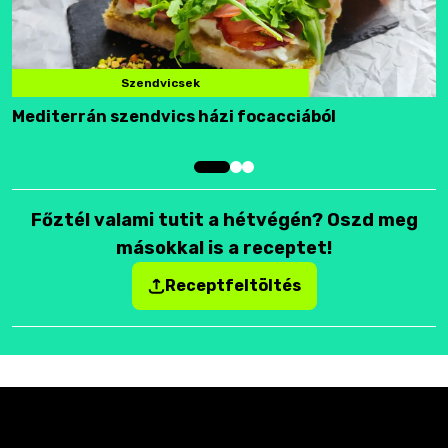
Szendvicsek
Mediterrán szendvics házi focacciából
F
Főztél valami tutit a hétvégén? Oszd meg
másokkal is a receptet!
Receptfeltöltés