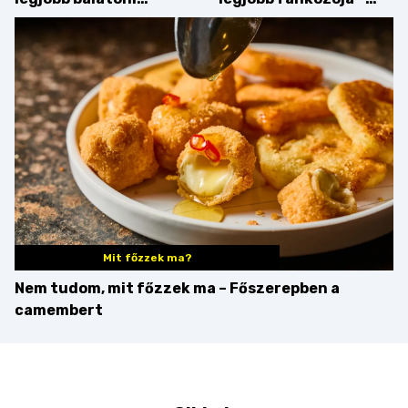
strandételei –
búcsúzik a Pampushka
végigkóstoltuk a
győzteseket
Mit főzzek ma?
Nem tudom, mit főzzek ma – Főszerepben a
camembert