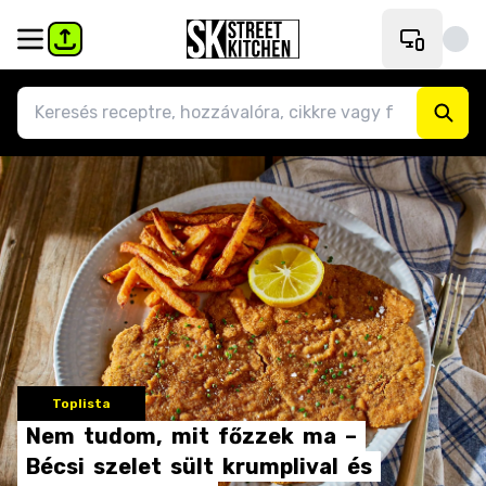
Toplista
Nem
tudom,
mit
főzzek
ma
–
Bécsi
szelet
sült
krumplival
és