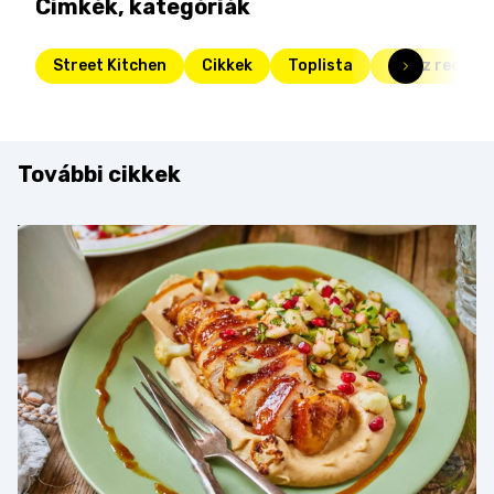
Címkék, kategóriák
Street Kitchen
Cikkek
Toplista
Olasz receptö
További cikkek