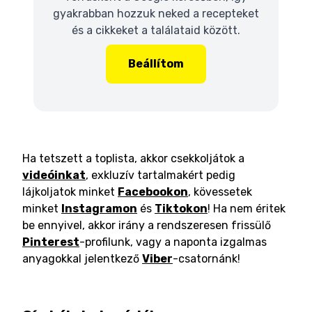
gyakrabban hozzuk neked a recepteket
és a cikkeket a találataid között.
Beállítom
Ha tetszett a toplista, akkor csekkoljátok a
videóinkat
, exkluzív tartalmakért pedig
lájkoljatok minket
Facebookon
, kövessetek
minket
Instagramon
és
Tiktokon
! Ha nem éritek
be ennyivel, akkor irány a rendszeresen frissülő
Pinterest
-profilunk, vagy a naponta izgalmas
anyagokkal jelentkező
Viber
-csatornánk!