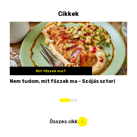
Cikkek
Mit főzzek ma?
Nem tudom, mit főzzek ma – Szójás sztori
Ame
bos
Összes cikk