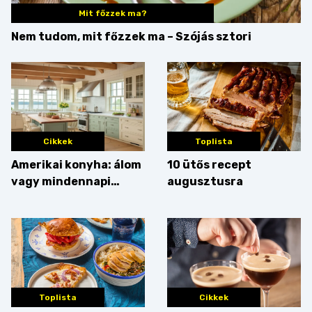
Mit főzzek ma?
Nem tudom, mit főzzek ma – Szójás sztori
Cikkek
Toplista
Amerikai konyha: álom
10 ütős recept
vagy mindennapi
augusztusra
bosszúság? Mutatjuk
az érveket
Toplista
Cikkek