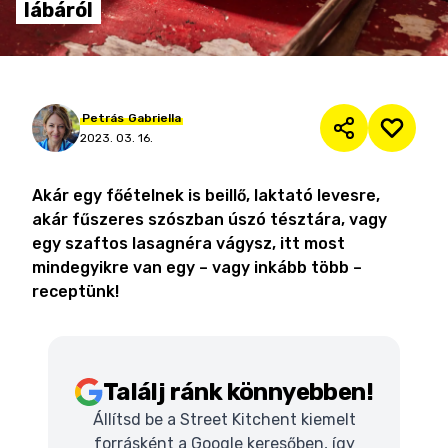
lábáról
Petrás
Gabriella
2023. 03. 16.
Akár egy főételnek is beillő, laktató levesre,
akár fűszeres szószban úszó tésztára, vagy
egy szaftos lasagnéra vágysz, itt most
mindegyikre van egy – vagy inkább több –
receptünk!
Találj ránk könnyebben!
Állítsd be a Street Kitchent kiemelt
forrásként a Google keresőben, így