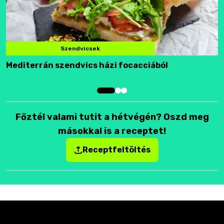
Szendvicsek
Mediterrán szendvics házi focacciából
F
Főztél valami tutit a hétvégén? Oszd meg
másokkal is a receptet!
Receptfeltöltés