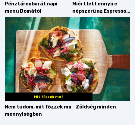
Pénztárcabarát napi
Miért lett ennyire
menü Domától
népszerű az Espresso
Martini – és mit
érdemes enni mellé?
Mit főzzek ma?
Nem tudom, mit főzzek ma – Zöldség minden
mennyiségben