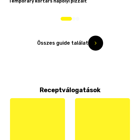
Temporary kortárs nápolyi pizzáit
Összes guide találat
Receptválogatások