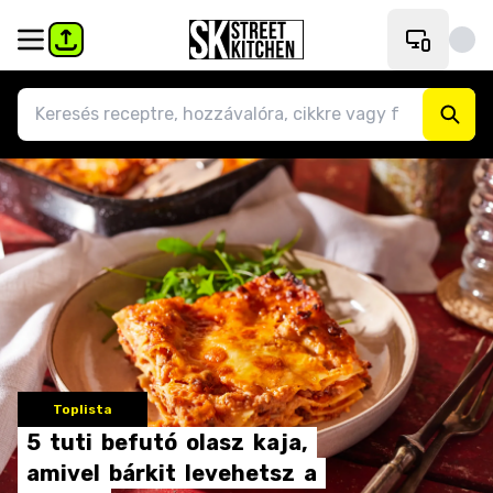
Toplista
5
tuti
befutó
olasz
kaja,
amivel
bárkit
levehetsz
a