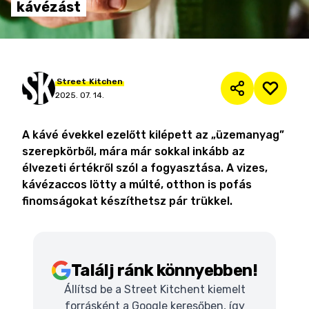
kávézást
Street
Kitchen
2025. 07. 14.
A kávé évekkel ezelőtt kilépett az „üzemanyag”
szerepkörből, mára már sokkal inkább az
élvezeti értékről szól a fogyasztása. A vizes,
kávézaccos lötty a múlté, otthon is pofás
finomságokat készíthetsz pár trükkel.
Találj ránk könnyebben!
Állítsd be a Street Kitchent kiemelt
forrásként a Google keresőben, így