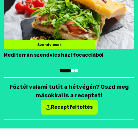
Szendvicsek
Mediterrán szendvics házi focacciából
F
Főztél valami tutit a hétvégén? Oszd meg
másokkal is a receptet!
Receptfeltöltés