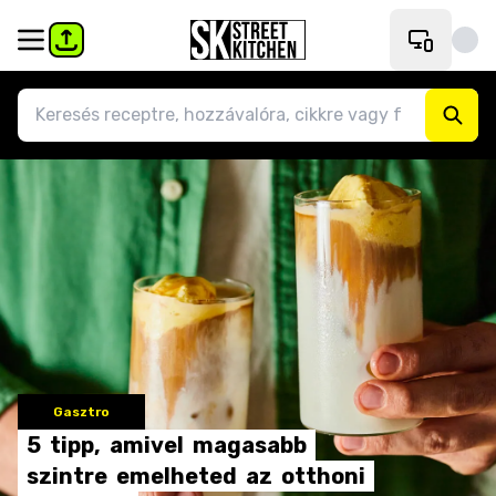
Gasztro
5
tipp,
amivel
magasabb
szintre
emelheted
az
otthoni