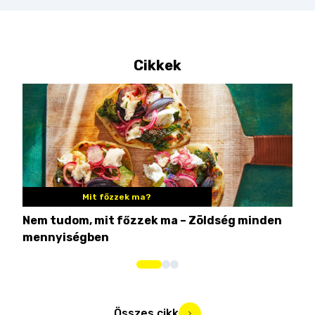
Cikkek
Mit főzzek ma?
Nem tudom, mit főzzek ma – Zöldség minden
6 r
mennyiségben
hús
Összes cikk