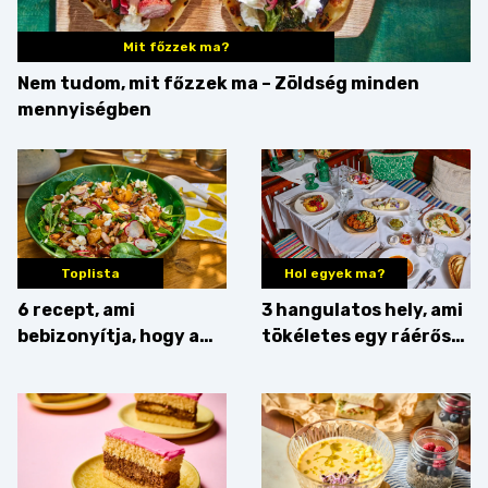
Mit főzzek ma?
Nem tudom, mit főzzek ma – Zöldség minden
mennyiségben
Toplista
Hol egyek ma?
6 recept, ami
3 hangulatos hely, ami
bebizonyítja, hogy a
tökéletes egy ráérős
barack húsok mellé is
hétvégi ebédhez
zseniális