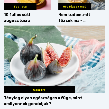
Toplista
Mit főzzek ma?
10 fullos süti
Nem tudom, mit
augusztusra
főzzek ma –
Villámgyors menü
Gasztro
Tényleg olyan egészséges a füge, mint
amilyennek gondoljuk?