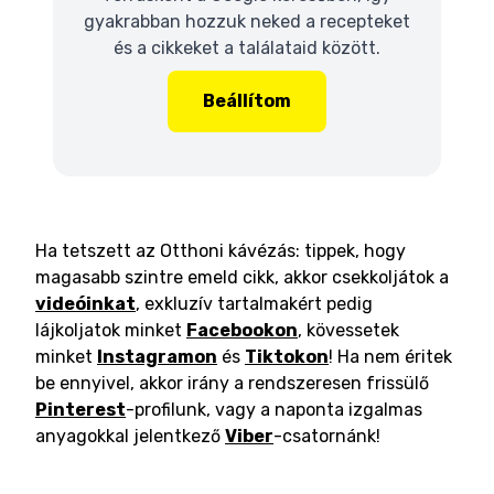
gyakrabban hozzuk neked a recepteket
és a cikkeket a találataid között.
Beállítom
Ha tetszett az Otthoni kávézás: tippek, hogy
magasabb szintre emeld cikk, akkor csekkoljátok a
videóinkat
, exkluzív tartalmakért pedig
lájkoljatok minket
Facebookon
, kövessetek
minket
Instagramon
és
Tiktokon
! Ha nem éritek
be ennyivel, akkor irány a rendszeresen frissülő
Pinterest
-profilunk, vagy a naponta izgalmas
anyagokkal jelentkező
Viber
-csatornánk!