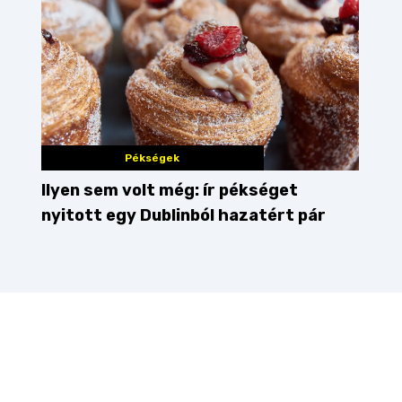
Pékségek
Ilyen sem volt még: ír pékséget
nyitott egy Dublinból hazatért pár