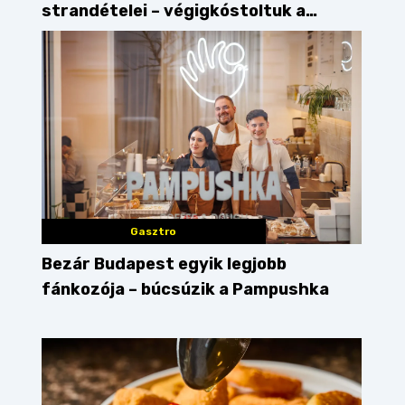
strandételei – végigkóstoltuk a
győzteseket
Gasztro
Bezár Budapest egyik legjobb
fánkozója – búcsúzik a Pampushka