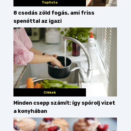
Toplista
8 csodás zöld fogás, ami friss
spenóttal az igazi
Cikkek
Minden csepp számít: így spórolj vizet
a konyhában