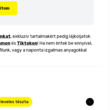
lítom
inkat
, exkluzív tartalmakért pedig lájkoljatok
amon
és
Tiktokon
! Ha nem éritek be ennyivel,
filunk, vagy a naponta izgalmas anyagokkal
leveles tészta