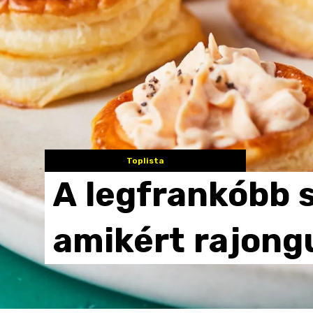
Toplista
A
legfrankóbb
amikért
rajong