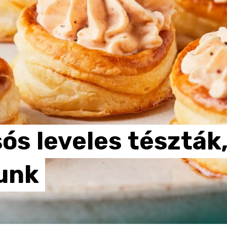
sós
leveles
tészták
unk