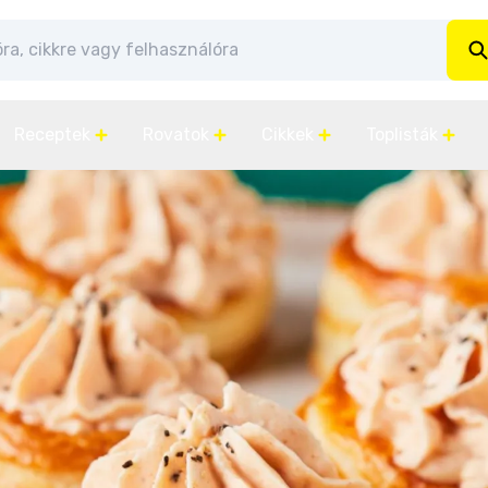
Receptek
Rovatok
Cikkek
Toplisták