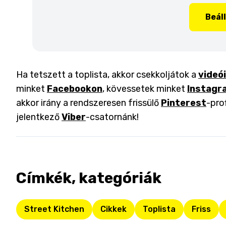
Beál
Ha tetszett a toplista, akkor csekkoljátok a
videó
minket
Facebookon
, kövessetek minket
Instagr
akkor irány a rendszeresen frissülő
Pinterest
-pro
jelentkező
Viber
-csatornánk!
Címkék, kategóriák
Street Kitchen
Cikkek
Toplista
Friss