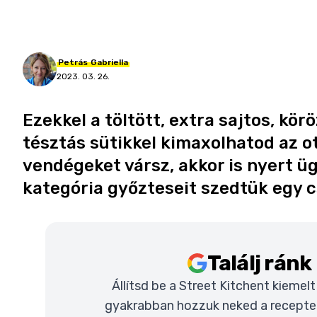
Petrás
Gabriella
2023. 03. 26.
Ezekkel a töltött, extra sajtos, kö
tésztás sütikkel kimaxolhatod az o
vendégeket vársz, akkor is nyert ü
kategória győzteseit szedtük egy 
Találj rán
Állítsd be a Street Kitchent kiemel
gyakrabban hozzuk neked a recepteke