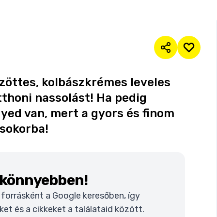
rözöttes, kolbászkrémes leveles
tthoni nassolást! Ha pedig
gyed van, mert a gyors és finom
csokorba!
k könnyebben!
t forrásként a Google keresőben, így
t és a cikkeket a találataid között.