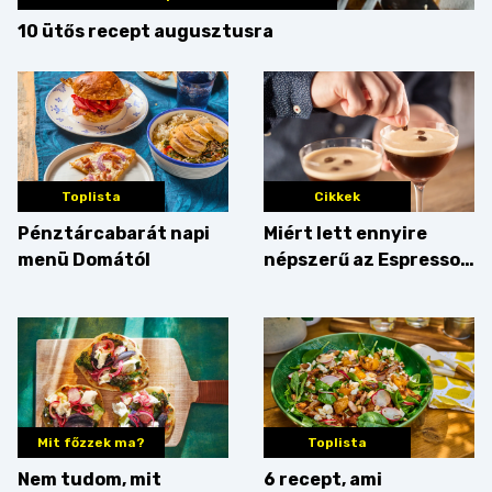
10 ütős recept augusztusra
Toplista
Cikkek
Pénztárcabarát napi
Miért lett ennyire
menü Domától
népszerű az Espresso
Martini – és mit
érdemes enni mellé?
Mit főzzek ma?
Toplista
Nem tudom, mit
6 recept, ami