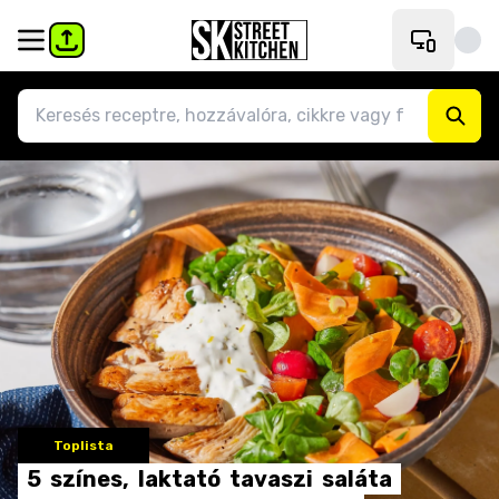
Toplista
5
színes,
laktató
tavaszi
saláta