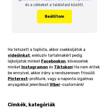
és a cikkeket a találataid között.
Beállítom
Ha tetszett a toplista, akkor csekkoljátok a
videóinkat
, exkluzív tartalmakért pedig
lájkoljatok minket
Facebookon
, kövessetek
minket
Instagramon
és
Tiktokon
! Ha nem éritek
be ennyivel, akkor irány a rendszeresen frissülő
Pinterest
-profilunk, vagy a naponta izgalmas
anyagokkal jelentkező
Viber
-csatornánk!
Címkék, kategóriák