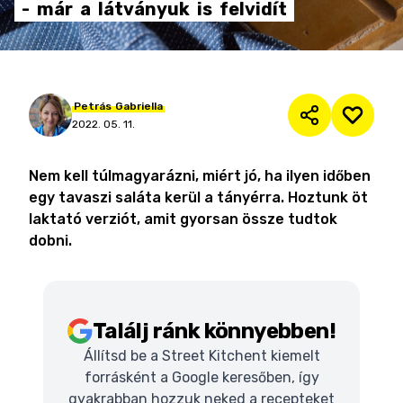
-
már
a
látványuk
is
felvidít
Petrás
Gabriella
2022. 05. 11.
Nem kell túlmagyarázni, miért jó, ha ilyen időben
egy tavaszi saláta kerül a tányérra. Hoztunk öt
laktató verziót, amit gyorsan össze tudtok
dobni.
Találj ránk könnyebben!
Állítsd be a Street Kitchent kiemelt
forrásként a Google keresőben, így
gyakrabban hozzuk neked a recepteket