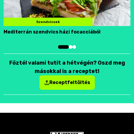
Szendvicsek
Mediterrán szendvics házi focacciából
F
Főztél valami tutit a hétvégén? Oszd meg
másokkal is a receptet!
Receptfeltöltés