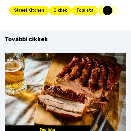
Street Kitchen
Cikkek
Toplista
Friss
szí
További cikkek
Toplista