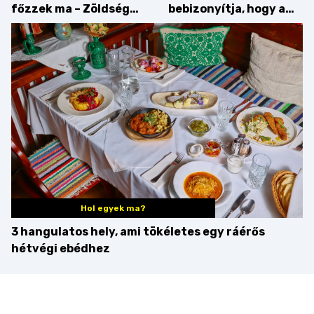
főzzek ma – Zöldség
bebizonyítja, hogy a
minden mennyiségben
barack húsok mellé is
zseniális
Hol egyek ma?
3 hangulatos hely, ami tökéletes egy ráérős
hétvégi ebédhez