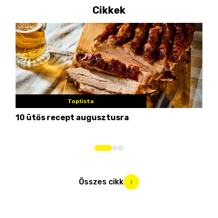
Cikkek
Toplista
10 ütős recept augusztusra
Pén
Összes cikk