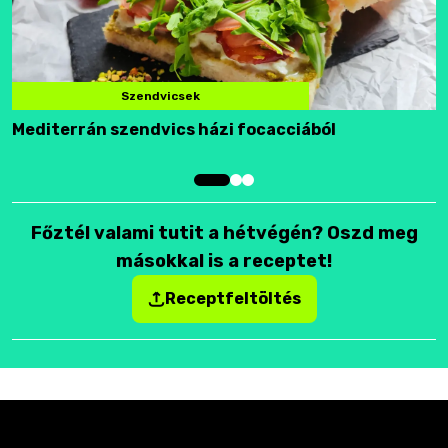
Szendvicsek
Mediterrán szendvics házi focacciából
F
Főztél valami tutit a hétvégén? Oszd meg
másokkal is a receptet!
Receptfeltöltés