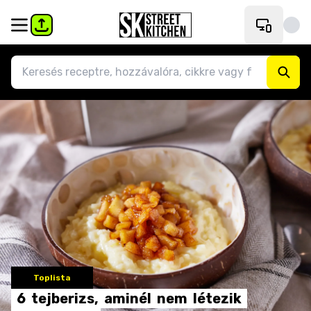
Toplista
6
tejberizs,
aminél
nem
létezik