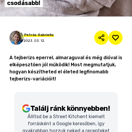
csodásabb!
Petrás
Gabriella
2023. 03. 12.
A tejberizs eperrel, almaraguval és még dióval is
elképesztően jól működik! Most megmutatjuk,
hogyan készítheted el életed legfinomabb
tejberizs-variációit!
Találj ránk könnyebben!
Állítsd be a Street Kitchent kiemelt
forrásként a Google keresőben, így
gyakrabban hozzuk neked a recepteket