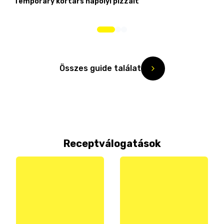
Temporary kortárs nápolyi pizzáit
Összes guide találat
Receptválogatások