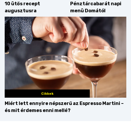
10 ütős recept
Pénztárcabarát napi
augusztusra
menü Domától
Cikkek
Miért lett ennyire népszerű az Espresso Martini –
és mit érdemes enni mellé?