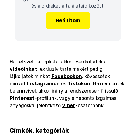
és a cikkeket a találataid között.
Beállítom
Ha tetszett a toplista, akkor csekkoljátok a
videóinkat
, exkluzív tartalmakért pedig
lájkoljatok minket
Facebookon
, kövessetek
minket
Instagramon
és
Tiktokon
! Ha nem éritek
be ennyivel, akkor irány a rendszeresen frissülő
Pinterest
-profilunk, vagy a naponta izgalmas
anyagokkal jelentkező
Viber
-csatornánk!
Címkék, kategóriák