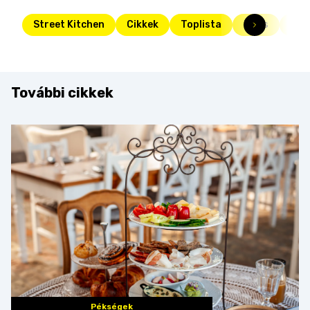
Street Kitchen
Cikkek
Toplista
Friss
Csa
További cikkek
Pékségek