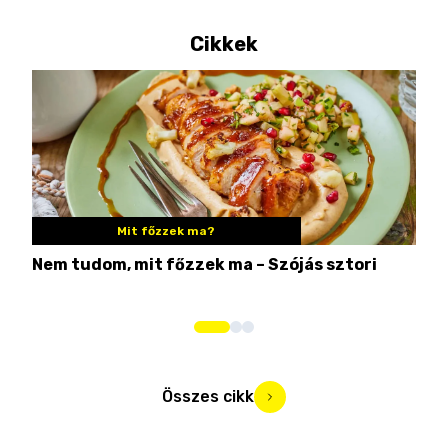
Cikkek
Mit főzzek ma?
Nem tudom, mit főzzek ma – Szójás sztori
Ame
bos
Összes cikk