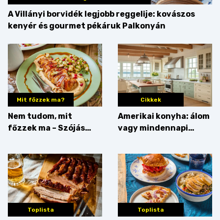
A Villányi borvidék legjobb reggelije: kovászos
kenyér és gourmet pékáruk Palkonyán
Mit főzzek ma?
Cikkek
Nem tudom, mit
Amerikai konyha: álom
főzzek ma – Szójás
vagy mindennapi
sztori
bosszúság? Mutatjuk
az érveket
Toplista
Toplista