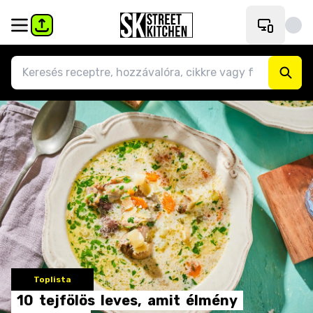
Toplista
10
tejfölös
leves,
amit
élmény