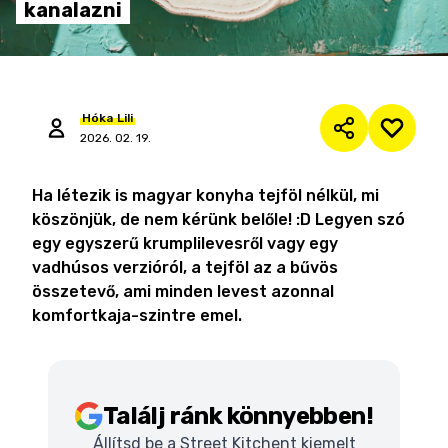
kanalazni
Hóka
Lili
2026. 02. 19.
Ha létezik is magyar konyha tejföl nélkül, mi
köszönjük, de nem kérünk belőle! :D Legyen szó
egy egyszerű krumplilevesről vagy egy
vadhúsos verzióról, a tejföl az a bűvös
összetevő, ami minden levest azonnal
komfortkaja-szintre emel.
Találj ránk könnyebben!
Állítsd be a Street Kitchent kiemelt