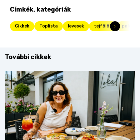
Címkék, kategóriák
Cikkek
Toplista
levesek
tejfölös
palócle
További cikkek