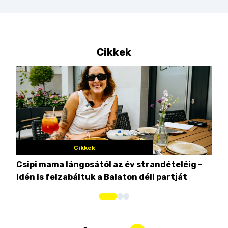
Cikkek
Cikkek
Csipi mama lángosától az év strandételéig –
Ez 
idén is felzabáltuk a Balaton déli partját
tor