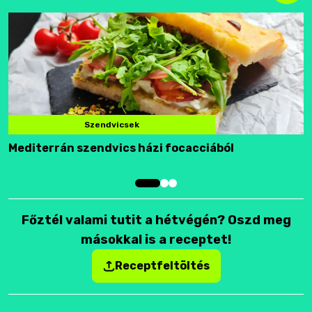
Szendvicsek
Mediterrán szendvics házi focacciából
F
Főztél valami tutit a hétvégén? Oszd meg
másokkal is a receptet!
Receptfeltöltés