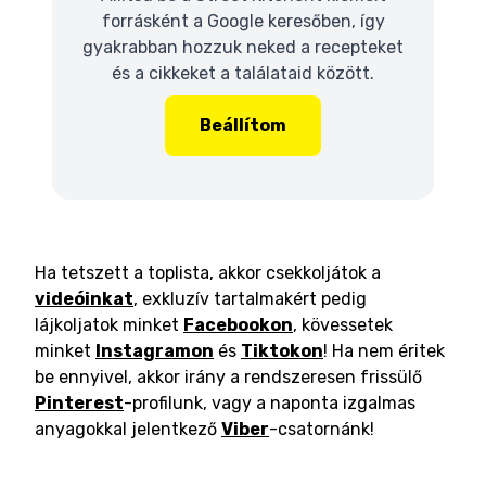
forrásként a Google keresőben, így
gyakrabban hozzuk neked a recepteket
és a cikkeket a találataid között.
Beállítom
Ha tetszett a toplista, akkor csekkoljátok a
videóinkat
, exkluzív tartalmakért pedig
lájkoljatok minket
Facebookon
, kövessetek
minket
Instagramon
és
Tiktokon
! Ha nem éritek
be ennyivel, akkor irány a rendszeresen frissülő
Pinterest
-profilunk, vagy a naponta izgalmas
anyagokkal jelentkező
Viber
-csatornánk!