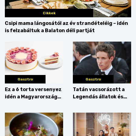
Cikkek
Csipi mama lángosától az év strandételéig – idén
is felzabáltuk a Balaton déli partját
Gasztro
Gasztro
Ez a 6 torta versenyez
Tatán vacsorázott a
idén a Magyarország
Legendás állatok és
tortája címért
megfigyelésük sztárja!