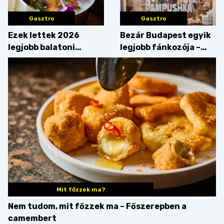
Gasztro
Gasztro
Ezek lettek 2026
Bezár Budapest egyik
legjobb balatoni
legjobb fánkozója –
strandételei –
búcsúzik a Pampushka
végigkóstoltuk a
győzteseket
Mit főzzek ma?
Nem tudom, mit főzzek ma – Főszerepben a
camembert