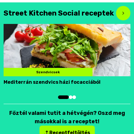
Street Kitchen Social receptek
Szendvicsek
Mediterrán szendvics házi focacciából
F
Főztél valami tutit a hétvégén? Oszd meg
másokkal is a receptet!
Receptfeltöltés