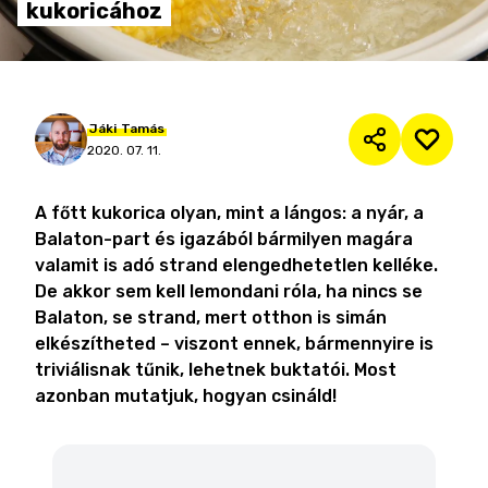
kukoricához
Jáki
Tamás
2020. 07. 11.
A főtt kukorica olyan, mint a lángos: a nyár, a
Balaton-part és igazából bármilyen magára
valamit is adó strand elengedhetetlen kelléke.
De akkor sem kell lemondani róla, ha nincs se
Balaton, se strand, mert otthon is simán
elkészítheted – viszont ennek, bármennyire is
triviálisnak tűnik, lehetnek buktatói. Most
azonban mutatjuk, hogyan csináld!