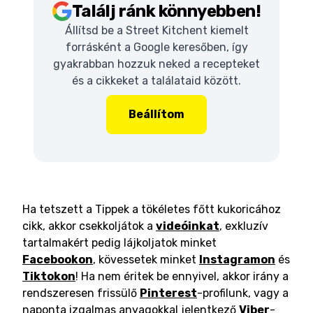
Találj ránk könnyebben!
Állítsd be a Street Kitchent kiemelt
forrásként a Google keresőben, így
gyakrabban hozzuk neked a recepteket
és a cikkeket a találataid között.
Beállítom
Ha tetszett a Tippek a tökéletes főtt kukoricához
cikk, akkor csekkoljátok a
videóinkat
, exkluzív
tartalmakért pedig lájkoljatok minket
Facebookon
, kövessetek minket
Instagramon
és
Tiktokon
! Ha nem éritek be ennyivel, akkor irány a
rendszeresen frissülő
Pinterest
-profilunk, vagy a
naponta izgalmas anyagokkal jelentkező
Viber
-