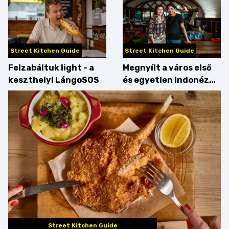
Street Kitchen Guide
Street Kitchen Guide
Felzabáltuk light - a
Megnyílt a város első
keszthelyi LángoSOS
és egyetlen indonéz
étterme a Kolosy
téren, mi pedig
kipróbáltuk!
Street Kitchen Guide