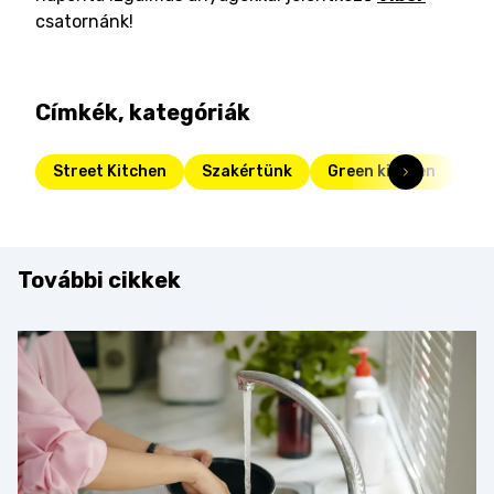
csatornánk!
Címkék, kategóriák
Street Kitchen
Szakértünk
Green kitchen
Fr
További cikkek