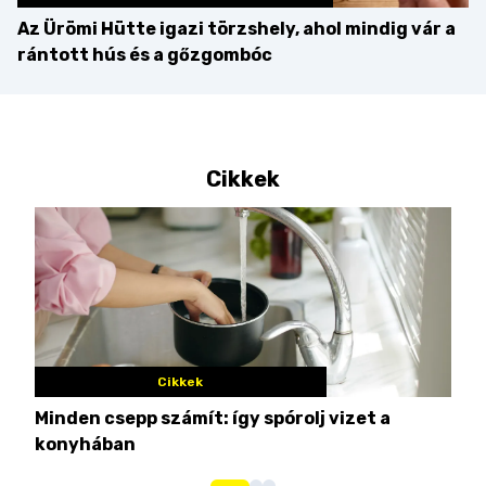
Az Ürömi Hütte igazi törzshely, ahol mindig vár a
rántott hús és a gőzgombóc
Cikkek
Cikkek
Minden csepp számít: így spórolj vizet a
Nem
konyhában
kim