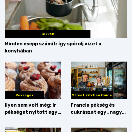
Cikkek
Minden csepp számít: így spórolj vizet a
konyhában
Pékségek
Street Kitchen Guide
Ilyen sem volt még: ír
Francia pékség és
pékséget nyitott egy
cukrászat egy „nagy
Dublinból hazatért pár
csipetnyi” empátiával