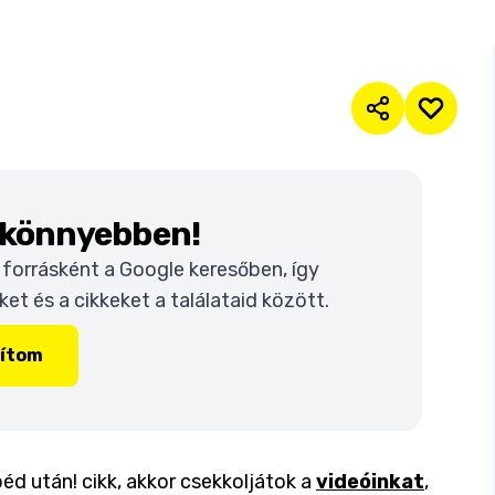
k könnyebben!
t forrásként a Google keresőben, így
t és a cikkeket a találataid között.
lítom
éd után! cikk, akkor csekkoljátok a
videóinkat
,