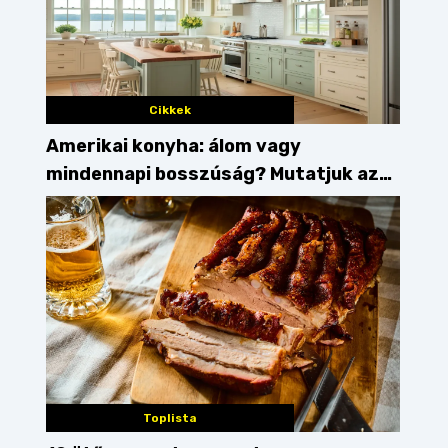
Cikkek
Amerikai konyha: álom vagy
mindennapi bosszúság? Mutatjuk az
érveket
Toplista