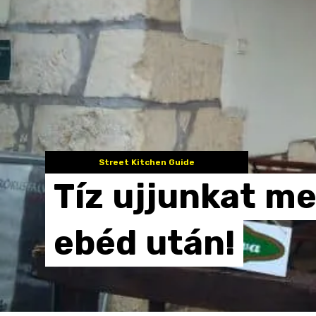
Street Kitchen Guide
Tíz
ujjunkat
me
ebéd
után!