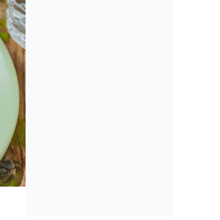
Cikkek
Amerikai konyha: álom vagy min
érveket