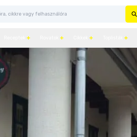
Receptek
Rovatok
Cikkek
Toplisták