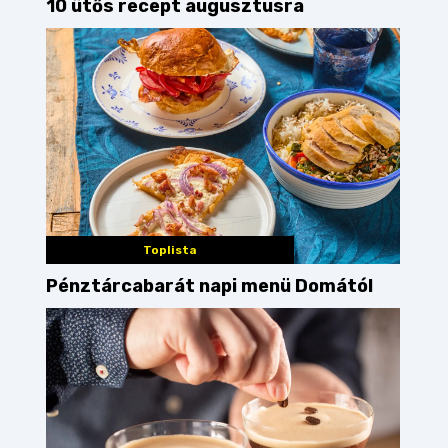
10 ütős recept augusztusra
Toplista
Pénztárcabarát napi menü Domától