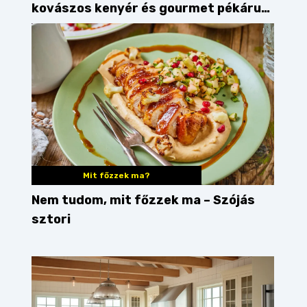
kovászos kenyér és gourmet pékáruk
Palkonyán
Mit főzzek ma?
Nem tudom, mit főzzek ma – Szójás
sztori