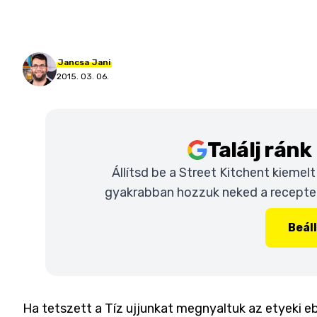
Jancsa
Jani
2015. 03. 06.
Találj rán
Állítsd be a Street Kitchent kiemel
gyakrabban hozzuk neked a recepteke
Beál
Ha tetszett a Tíz ujjunkat megnyaltuk az etyeki eb