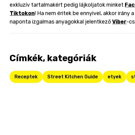
exkluzív tartalmakért pedig lájkoljatok minket
Fac
Tiktokon
! Ha nem éritek be ennyivel, akkor irány 
naponta izgalmas anyagokkal jelentkező
Viber
-cs
Címkék, kategóriák
Receptek
Street Kitchen Guide
etyek
s