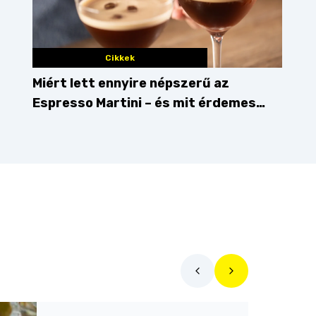
Cikkek
Miért lett ennyire népszerű az
Espresso Martini – és mit érdemes
enni mellé?