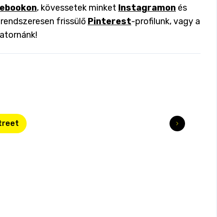
ebookon
, kövessetek minket
Instagramon
és
a rendszeresen frissülő
Pinterest
-profilunk, vagy a
atornánk!
treet