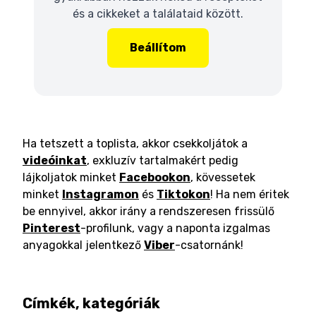
és a cikkeket a találataid között.
Beállítom
Ha tetszett a toplista, akkor csekkoljátok a
videóinkat
, exkluzív tartalmakért pedig
lájkoljatok minket
Facebookon
, kövessetek
minket
Instagramon
és
Tiktokon
! Ha nem éritek
be ennyivel, akkor irány a rendszeresen frissülő
Pinterest
-profilunk, vagy a naponta izgalmas
anyagokkal jelentkező
Viber
-csatornánk!
Címkék, kategóriák