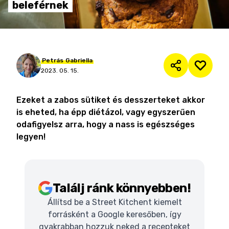
beleférnek
Petrás
Gabriella
2023. 05. 15.
Ezeket a zabos sütiket és desszerteket akkor
is eheted, ha épp diétázol, vagy egyszerűen
odafigyelsz arra, hogy a nass is egészséges
legyen!
Találj ránk könnyebben!
Állítsd be a Street Kitchent kiemelt
forrásként a Google keresőben, így
gyakrabban hozzuk neked a recepteket