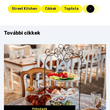
Street Kitchen
Cikkek
Toplista
Friss
vac
További cikkek
Pékségek