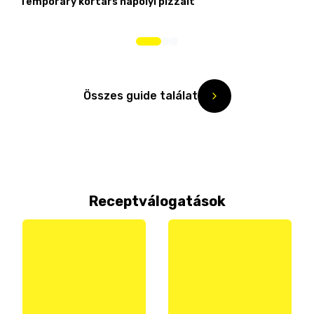
Temporary kortárs nápolyi pizzáit
Összes guide találat
Receptválogatások