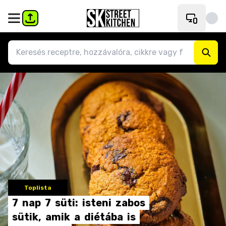
Toplista
7
nap
7
süti:
isteni
zabos
sütik,
amik
a
diétába
is