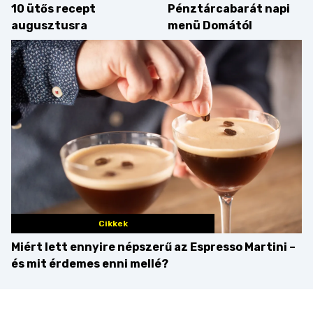
10 ütős recept
Pénztárcabarát napi
augusztusra
menü Domától
Cikkek
Miért lett ennyire népszerű az Espresso Martini –
és mit érdemes enni mellé?