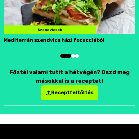
Szendvicsek
Mediterrán szendvics házi focacciából
F
Főztél valami tutit a hétvégén? Oszd meg
másokkal is a receptet!
Receptfeltöltés