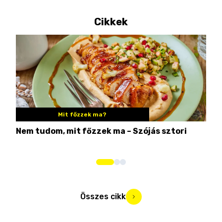
Cikkek
Mit főzzek ma?
Nem tudom, mit főzzek ma – Szójás sztori
Ame
bos
Összes cikk