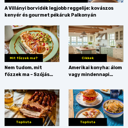
A Villányi borvidék legjobb reggelije: kovászos
kenyér és gourmet pékáruk Palkonyán
Mit főzzek ma?
Cikkek
Nem tudom, mit
Amerikai konyha: álom
főzzek ma – Szójás
vagy mindennapi
sztori
bosszúság? Mutatjuk
az érveket
Toplista
Toplista