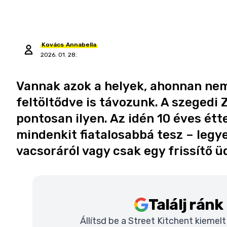
Kovács
Annabella
2026. 01. 28.
Vannak azok a helyek, ahonnan nem
feltöltődve is távozunk. A szegedi
pontosan ilyen. Az idén 10 éves étt
mindenkit fiatalosabbá tesz – legy
vacsoráról vagy csak egy frissítő üd
Találj rán
Állítsd be a Street Kitchent kiemel