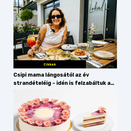
Cikkek
Csipi mama lángosától az év
strandételéig – idén is felzabáltuk a
Balaton déli partját