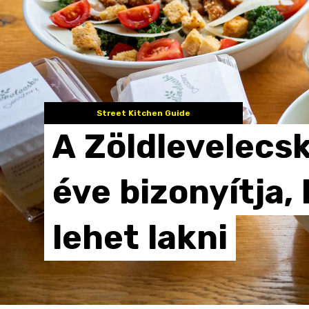
Street Kitchen Guide
A
Zöldlevelecs
éve
bizonyítja,
lehet
lakni