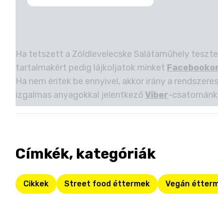
Ha tetszett a Zöldlevelecske Salátaműhely teszte
tartalmakért pedig lájkoljatok minket
Facebooko
Ha nem éritek be ennyivel, akkor irány a rendszeres
izgalmas anyagokkal jelentkező
Viber
-csatornánk
Címkék, kategóriák
Cikkek
Street food éttermek
Vegán étter