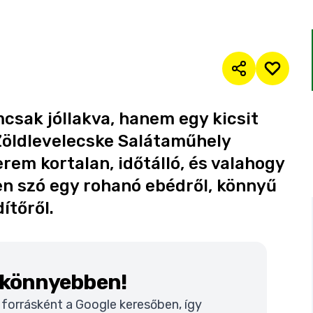
csak jóllakva, hanem egy kicsit
 Zöldlevelecske Salátaműhely
erem kortalan, időtálló, és valahogy
en szó egy rohanó ebédről, könnyű
ítőről.
k könnyebben!
t forrásként a Google keresőben, így