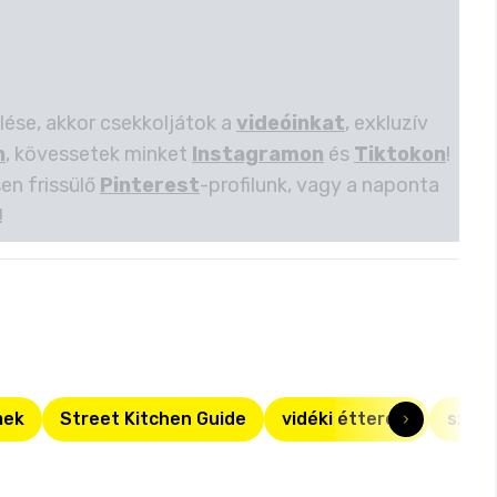
lése, akkor csekkoljátok a
videóinkat
, exkluzív
n
, kövessetek minket
Instagramon
és
Tiktokon
!
en frissülő
Pinterest
-profilunk, vagy a naponta
!
mek
Street Kitchen Guide
vidéki étterem
szeg