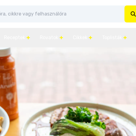
Receptek
Rovatok
Cikkek
Toplisták