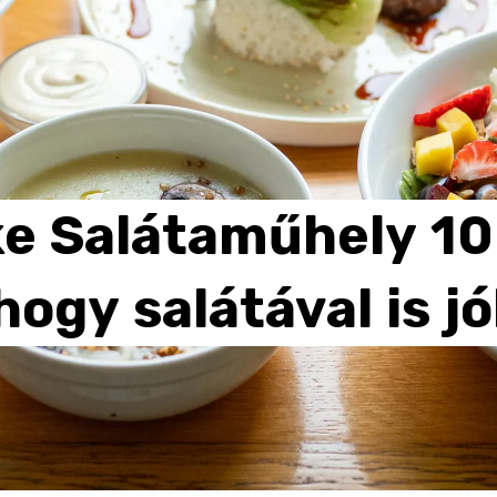
ke
Salátaműhely
10
hogy
salátával
is
jó