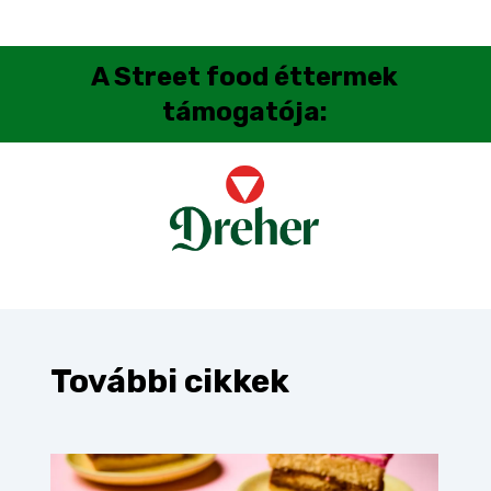
A
Street food éttermek
támogatója:
További cikkek