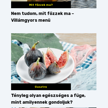
Mit főzzek ma?
Nem tudom, mit főzzek ma –
Villámgyors menü
Gasztro
ed
Tényleg olyan egészséges a füge,
mint amilyennek gondoljuk?