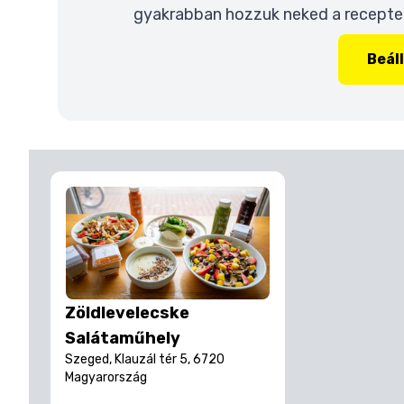
gyakrabban hozzuk neked a recepteke
Beál
Zöldlevelecske
Salátaműhely
Szeged, Klauzál tér 5, 6720
Magyarország