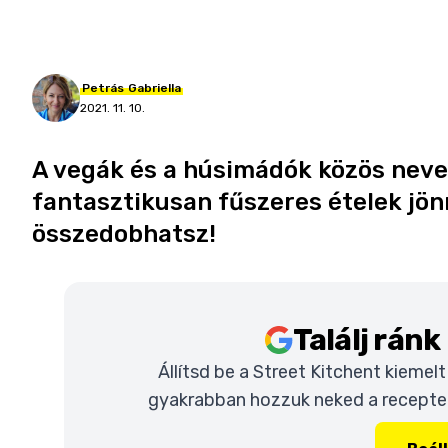
Petrás
Gabriella
2021. 11. 10.
A vegák és a húsimádók közös neve
fantasztikusan fűszeres ételek jönn
összedobhatsz!
Találj rán
Állítsd be a Street Kitchent kiemel
gyakrabban hozzuk neked a recepteke