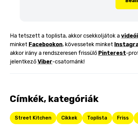
Beál
Ha tetszett a toplista, akkor csekkoljátok a
videó
minket
Facebookon
, kövessetek minket
Instagr
akkor irány a rendszeresen frissülő
Pinterest
-pro
jelentkező
Viber
-csatornánk!
Címkék, kategóriák
Street Kitchen
Cikkek
Toplista
Friss