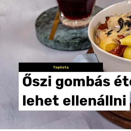
Toplista
Őszi
gombás
ét
lehet
ellenállni