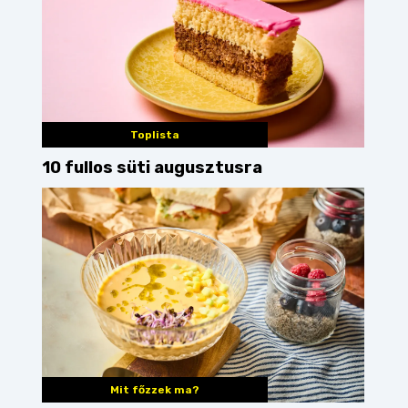
Toplista
10 fullos süti augusztusra
Mit főzzek ma?