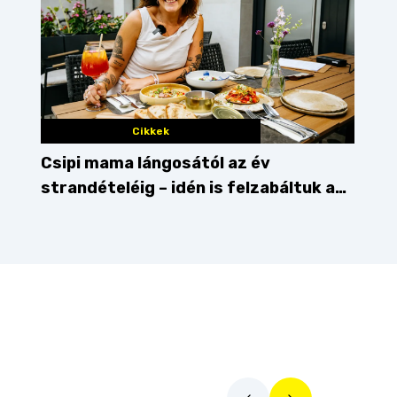
Cikkek
Csipi mama lángosától az év
strandételéig – idén is felzabáltuk a
Balaton déli partját