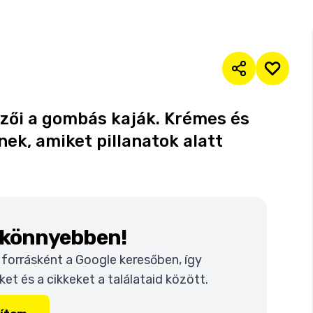
zői a gombás kaják. Krémes és
ek, amiket pillanatok alatt
k könnyebben!
t forrásként a Google keresőben, így
t és a cikkeket a találataid között.