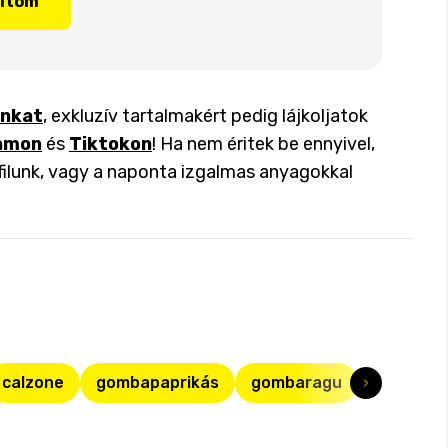
lítom
inkat
, exkluzív tartalmakért pedig lájkoljatok
amon
és
Tiktokon
! Ha nem éritek be ennyivel,
filunk, vagy a naponta izgalmas anyagokkal
calzone
gombapaprikás
gombaragu