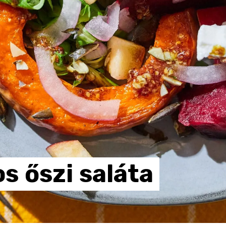
os
őszi
saláta