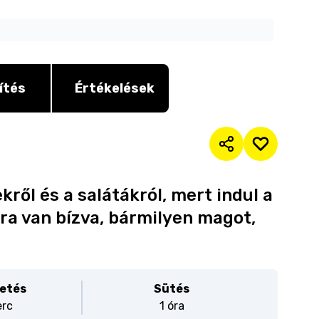
ítés
Értékelések
kről és a salátákról, mert indul a
ra van bízva, bármilyen magot,
etés
Sütés
erc
1 óra