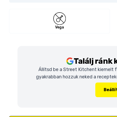
Vega
Találj ránk
Állítsd be a Street Kitchent kiemelt
gyakrabban hozzuk neked a recepteket
Beáll