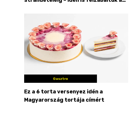
Balaton déli partját
Gasztro
Ez a 6 torta versenyez idén a
Magyarország tortája címért