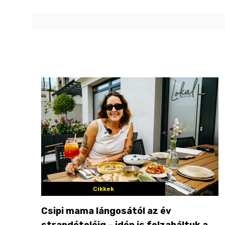
Cikkek
Csipi mama lángosától az év
strandételéig – idén is felzabáltuk a