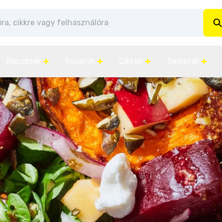
Receptek
Rovatok
Cikkek
Toplisták