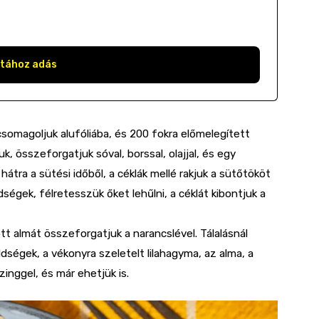
stához adás
csomagoljuk alufóliába, és 200 fokra előmelegített
k, összeforgatjuk sóval, borssal, olajjal, és egy
 hátra a sütési időből, a céklák mellé rakjuk a sütőtököt
ségek, félretesszük őket lehűlni, a céklát kibontjuk a
tt almát összeforgatjuk a narancslével. Tálalásnál
ldségek, a vékonyra szeletelt lilahagyma, az alma, a
inggel, és már ehetjük is.