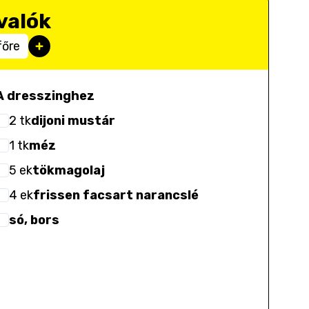
valók
főre
A dresszinghez
2
tk
dijoni mustár
1
tk
méz
5
ek
tökmagolaj
4
ek
frissen facsart narancslé
só, bors