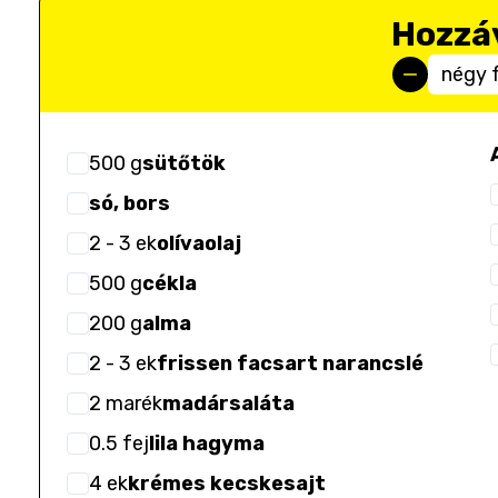
Hozzá
négy 
500
g
sütőtök
só, bors
2
- 3
ek
olívaolaj
500
g
cékla
200
g
alma
2
- 3
ek
frissen facsart narancslé
2
marék
madársaláta
0.5
fej
lila hagyma
4
ek
krémes kecskesajt