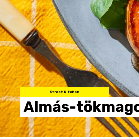
Street Kitchen
Almás-tökmag