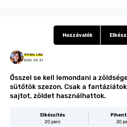
Hozzávalók
Elkész
Vitális
Lilla
2022. 09. 27.
Ősszel se kell lemondani a zöldsége
sütőtök szezon. Csak a fantáziátok
sajtot, zöldet használhattok.
Elkészítés
Pihent
20 perc
30 p