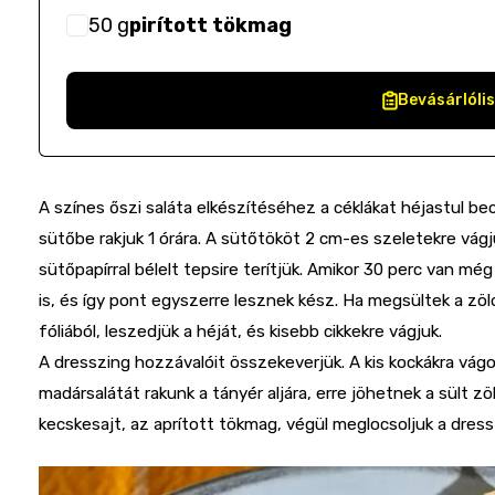
50
g
pirított tökmag
Bevásárlóli
A színes őszi saláta elkészítéséhez a céklákat héjastul be
sütőbe rakjuk 1 órára. A sütőtököt 2 cm-es szeletekre vágju
sütőpapírral bélelt tepsire terítjük. Amikor 30 perc van még
is, és így pont egyszerre lesznek kész. Ha megsültek a zöld
fóliából, leszedjük a héját, és kisebb cikkekre vágjuk.
A dresszing hozzávalóit összekeverjük. A kis kockákra vágo
madársalátát rakunk a tányér aljára, erre jöhetnek a sült zö
kecskesajt, az aprított tökmag, végül meglocsoljuk a dressz