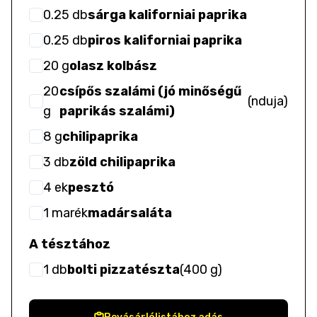
0.25
db
sárga kaliforniai paprika
0.25
db
piros kaliforniai paprika
20
g
olasz kolbász
20
csípős szalámi (jó minőségű
(
nduja
)
g
paprikás szalámi)
8
g
chilipaprika
3
db
zöld chilipaprika
4
ek
pesztó
1
marék
madársaláta
A tésztához
1
db
bolti pizzatészta
(
400 g
)