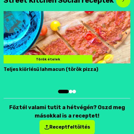
Street Kitchen Social receptek
Török ételek
Teljes kiőrlésű lahmacun (török pizza)
F
Főztél valami tutit a hétvégén? Oszd meg
másokkal is a receptet!
Receptfeltöltés