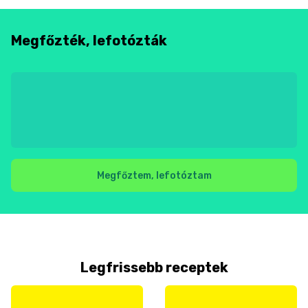
Megfőzték, lefotózták
Megfőztem, lefotóztam
Legfrissebb receptek