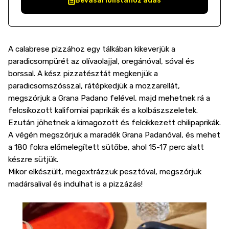
Bevásárlólistához adás
A calabrese pizzához egy tálkában kikeverjük a
paradicsompürét az olívaolajjal, oregánóval, sóval és
borssal. A kész pizzatésztát megkenjük a
paradicsomszósszal, rátépkedjük a mozzarellát,
megszórjuk a Grana Padano felével, majd mehetnek rá a
felcsíkozott kaliforniai paprikák és a kolbászszeletek.
Ezután jöhetnek a kimagozott és felcikkezett chilipaprikák.
A végén megszórjuk a maradék Grana Padanóval, és mehet
a 180 fokra előmelegített sütőbe, ahol 15-17 perc alatt
készre sütjük.
Mikor elkészült, megextrázzuk pesztóval, megszórjuk
madársalival és indulhat is a pizzázás!