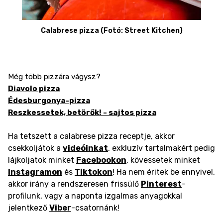
Calabrese pizza (Fotó: Street Kitchen)
Még több pizzára vágysz?
Diavolo pizza
Édesburgonya-pizza
Reszkessetek, betörők! - sajtos pizza
Ha tetszett a calabrese pizza receptje, akkor
csekkoljátok a
videóinkat
, exkluzív tartalmakért pedig
lájkoljatok minket
Facebookon
, kövessetek minket
Instagramon
és
Tiktokon
! Ha nem éritek be ennyivel,
akkor irány a rendszeresen frissülő
Pinterest
-
profilunk, vagy a naponta izgalmas anyagokkal
jelentkező
Viber
-csatornánk!