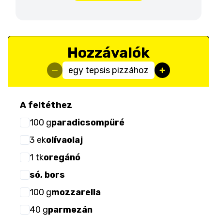
Hozzávalók
egy tepsis pizzához
A feltéthez
100
g
paradicsompüré
3
ek
olívaolaj
1
tk
oregánó
só, bors
100
g
mozzarella
40
g
parmezán