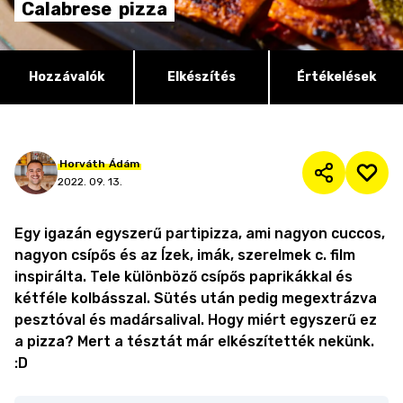
Calabrese
pizza
Hozzávalók
Elkészítés
Értékelések
Horváth
Ádám
2022. 09. 13.
Egy igazán egyszerű partipizza, ami nagyon cuccos,
nagyon csípős és az Ízek, imák, szerelmek c. film
inspirálta. Tele különböző csípős paprikákkal és
kétféle kolbásszal. Sütés után pedig megextrázva
pesztóval és madársalival. Hogy miért egyszerű ez
a pizza? Mert a tésztát már elkészítették nekünk.
:D