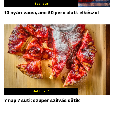
Toplista
10 nyári vacsi, ami 30 perc alatt elkészül
Heti menü
7 nap 7 süti: szuper szilvás sütik