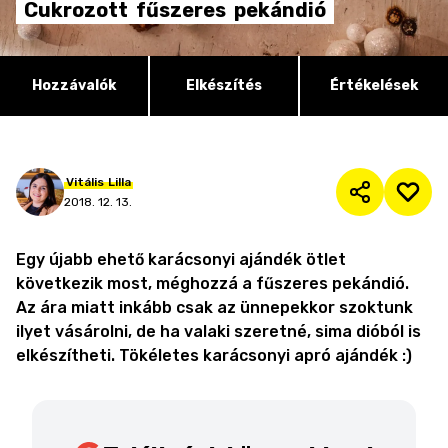
Cukrozott
fűszeres
pekándió
Hozzávalók
Elkészítés
Értékelések
Vitális
Lilla
2018. 12. 13.
Egy újabb ehető karácsonyi ajándék ötlet
következik most, méghozzá a fűszeres pekándió.
Az ára miatt inkább csak az ünnepekkor szoktunk
ilyet vásárolni, de ha valaki szeretné, sima dióból is
elkészítheti. Tökéletes karácsonyi apró ajándék :)