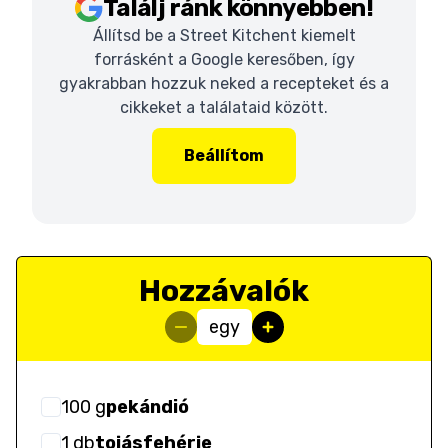
Találj ránk könnyebben!
Állítsd be a Street Kitchent kiemelt
forrásként a Google keresőben, így
gyakrabban hozzuk neked a recepteket és a
cikkeket a találataid között.
Beállítom
Hozzávalók
egy
100
g
pekándió
1
db
tojásfehérje