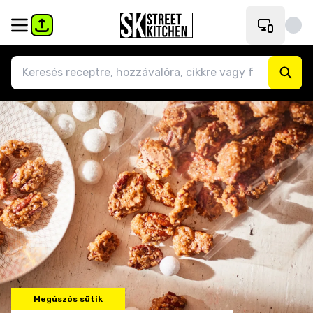
Megúszós sütik