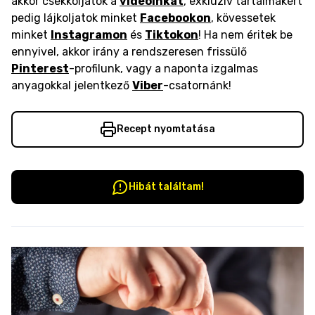
akkor csekkoljátok a
videóinkat
, exkluzív tartalmakért
pedig lájkoljatok minket
Facebookon
, kövessetek
minket
Instagramon
és
Tiktokon
! Ha nem éritek be
ennyivel, akkor irány a rendszeresen frissülő
Pinterest
-profilunk, vagy a naponta izgalmas
anyagokkal jelentkező
Viber
-csatornánk!
Recept nyomtatása
Hibát találtam!