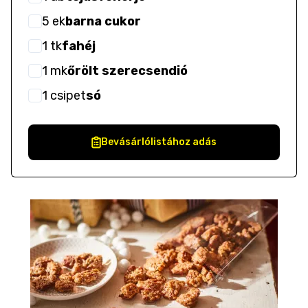
5
ek
barna cukor
1
tk
fahéj
1
mk
őrölt szerecsendió
1
csipet
só
Bevásárlólistához adás