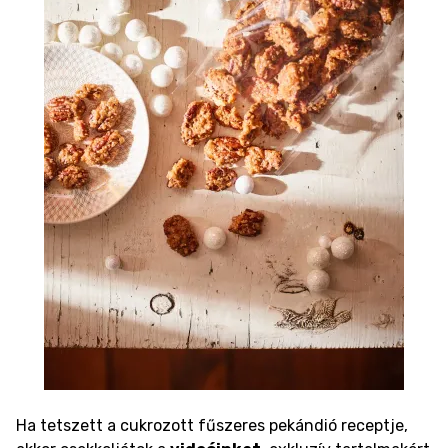
Ha tetszett a cukrozott fűszeres pekándió receptje,