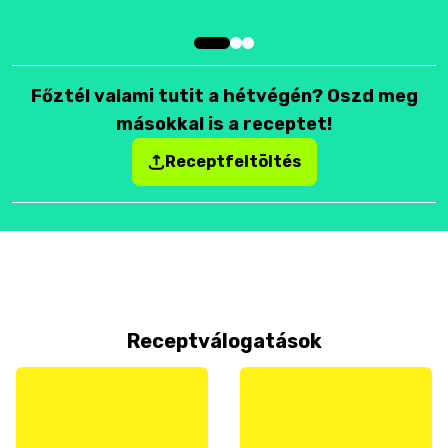
Főztél valami tutit a hétvégén? Oszd meg
másokkal is a receptet!
Receptfeltöltés
Receptválogatások