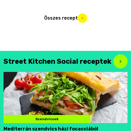
Összes recept
Street Kitchen Social receptek
Szendvicsek
Mediterrán szendvics házi focacciából
F