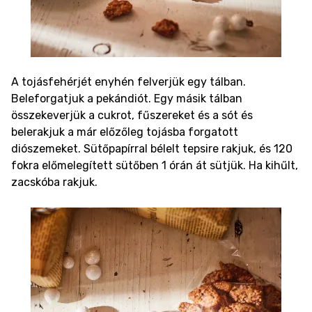
A tojásfehérjét enyhén felverjük egy tálban.
Beleforgatjuk a pekándiót. Egy másik tálban
összekeverjük a cukrot, fűszereket és a sót és
belerakjuk a már előzőleg tojásba forgatott
diószemeket. Sütőpapírral bélelt tepsire rakjuk, és 120
fokra előmelegített sütőben 1 órán át sütjük. Ha kihűlt,
zacskóba rakjuk.