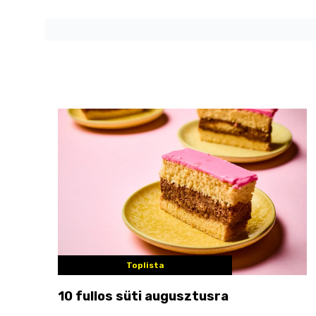
Toplista
10 fullos süti augusztusra