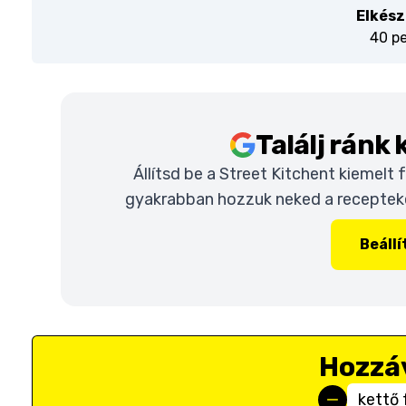
Elkész
40 p
Találj ránk
Állítsd be a Street Kitchent kiemelt
gyakrabban hozzuk neked a recepteket
Beáll
Hozzá
kettő 