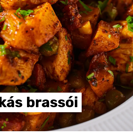
kás
brassói