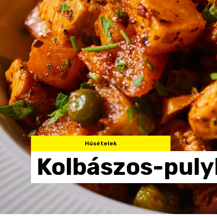
Húsételek
Kolbászos-puly