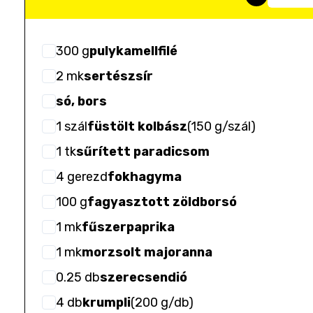
300
g
pulykamellfilé
2
mk
sertészsír
só, bors
1
szál
füstölt kolbász
(
150 g/szál
)
1
tk
sűrített paradicsom
4
gerezd
fokhagyma
100
g
fagyasztott zöldborsó
1
mk
fűszerpaprika
1
mk
morzsolt majoranna
0.25
db
szerecsendió
4
db
krumpli
(
200 g/db
)