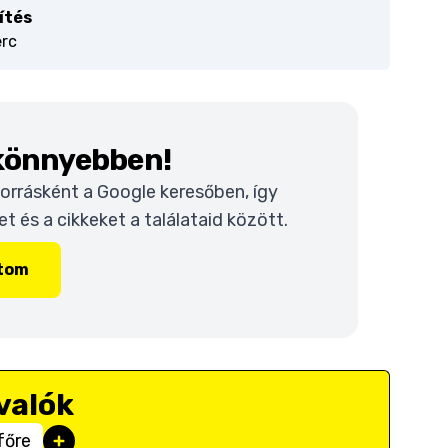
ítés
erc
 könnyebben!
 forrásként a Google keresőben, így
 és a cikkeket a találataid között.
ítom
valók
főre