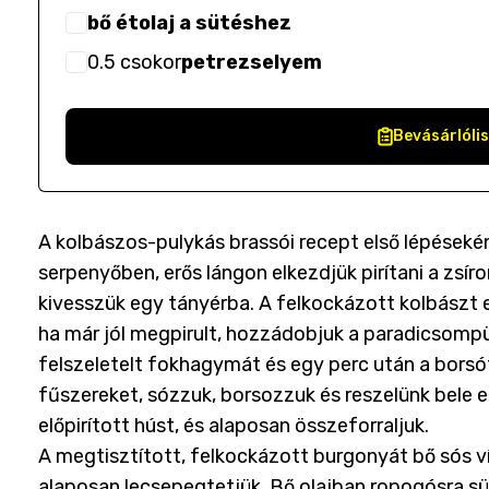
bő étolaj a sütéshez
0.5
csokor
petrezselyem
Bevásárlóli
A kolbászos-pulykás brassói recept első lépések
serpenyőben, erős lángon elkezdjük pirítani a zsír
kivesszük egy tányérba. A felkockázott kolbászt e
ha már jól megpirult, hozzádobjuk a paradicsompür
felszeletelt fokhagymát és egy perc után a borsót 
fűszereket, sózzuk, borsozzuk és reszelünk bele e
előpirított húst, és alaposan összeforraljuk.
A megtisztított, felkockázott burgonyát bő sós v
alaposan lecsepegtetjük. Bő olajban ropogósra sü