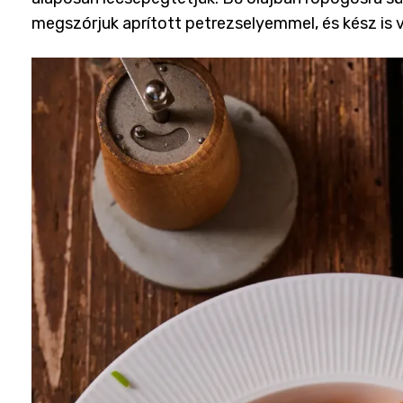
megszórjuk aprított petrezselyemmel, és kész is 