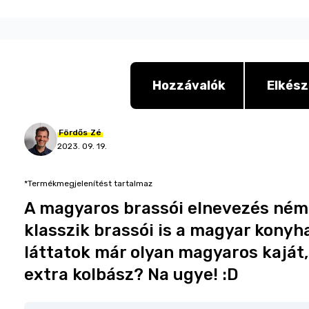
Hozzávalók
Elkész
Fördős
Zé
2023. 09. 19.
*Termékmegjelenítést tartalmaz
A magyaros brassói elnevezés némi
klasszik brassói is a magyar kony
láttatok már olyan magyaros kaját,
extra kolbász? Na ugye! :D