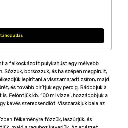
stához adás
ént a felkockázott pulykahúst egy mélyebb
on. Sózzuk, borsozzuk, és ha szépen megpirult,
lkezdjük lepirítani a visszamaradt zsíron, majd
ét, és tovább pirítjuk egy percig. Rádobjuk a
is. Felöntjük kb. 100 ml vízzel, hozzádobjuk a
gy kevés szerecsendiót. Visszarakjuk bele az
ízben félkeményre főzzük, leszűrjük, és
tjük, majd a raguhoz keverjük. Az egészet