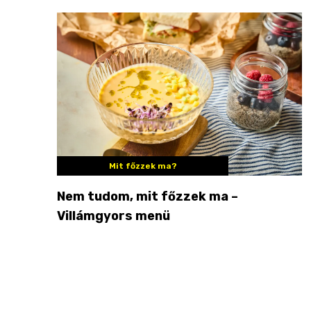
Mit főzzek ma?
Nem tudom, mit főzzek ma –
Villámgyors menü