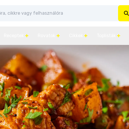
Receptek
Rovatok
Cikkek
Toplisták