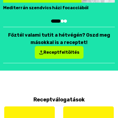
Mediterrán szendvics házi focacciából
F
Főztél valami tutit a hétvégén? Oszd meg
másokkal is a receptet!
Receptfeltöltés
Receptválogatások