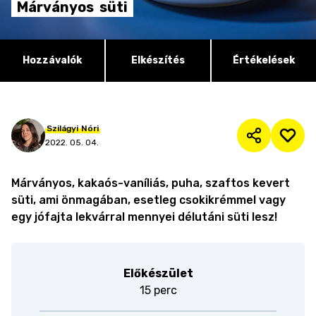
Márványos
süti
Hozzávalók
Elkészítés
Értékelések
Szilágyi
Nóri
2022. 05. 04.
Márványos, kakaós-vaníliás, puha, szaftos kevert
süti, ami önmagában, esetleg csokikrémmel vagy
egy jófajta lekvárral mennyei délutáni süti lesz!
Előkészület
15 perc