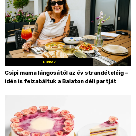
Cikkek
Csipi mama lángosától az év strandételéig –
idén is felzabáltuk a Balaton déli partját