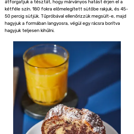
átforgatjuk a tésztát, hogy márványos hatást érjen el a
kétféle szín. 180 fokra előmelegített sütőbe rakjuk, és 45-
50 percig sütjük. Tűpróbával ellenőrizzük megsült-e, majd
hagyjuk a formában langyosra, végül egy rácsra borítva
hagyjuk teljesen kihűlni.