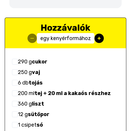
Hozzávalók
egy kenyérformához
290
g
cukor
250
g
vaj
6
db
tojás
200
ml
tej + 20 ml a kakaós részhez
360
g
liszt
12
g
sütőpor
1
csipet
só