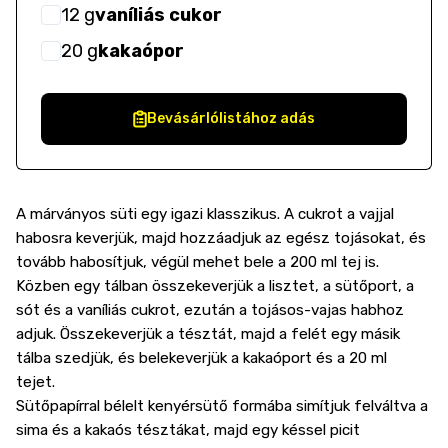
12
g
vaníliás cukor
20
g
kakaópor
Bevásárlólistához adás
A márványos süti egy igazi klasszikus. A cukrot a vajjal
habosra keverjük, majd hozzáadjuk az egész tojásokat, és
tovább habosítjuk, végül mehet bele a 200 ml tej is.
Közben egy tálban összekeverjük a lisztet, a sütőport, a
sót és a vaníliás cukrot, ezután a tojásos-vajas habhoz
adjuk. Összekeverjük a tésztát, majd a felét egy másik
tálba szedjük, és belekeverjük a kakaóport és a 20 ml
tejet.
Sütőpapírral bélelt kenyérsütő formába simítjuk felváltva a
sima és a kakaós tésztákat, majd egy késsel picit