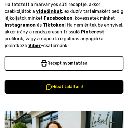
Ha tetszett a márványos süti receptje, akkor
csekkoljátok a
videóinkat
, exkluzív tartalmakért pedig
lájkoljatok minket
Facebookon
, kövessetek minket
Instagramon
és
Tiktokon
! Ha nem éritek be ennyivel,
akkor irány a rendszeresen frissülő
Pinterest
-
profilunk, vagy a naponta izgalmas anyagokkal
jelentkező
Viber
-csatornánk!
Recept nyomtatása
Hibát találtam!