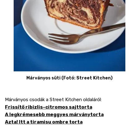
Márványos süti (Fotó: Street Kitchen)
Márványos csodák a Street Kitchen oldaláról:
Frissítő ribizlis-citromos sajttorta
A legkrémesebb meggyes márványtorta
Azta! Itt a tiramisu ombre torta