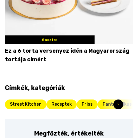
Gasztro
Ez a 6 torta versenyez idén a Magyarország
tortája címért
Címkék, kategóriák
Street Kitchen
Receptek
Friss
Fantasztikus d
Megfőzték, értékelték