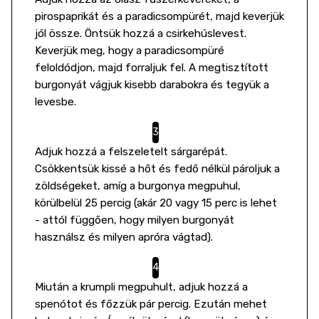
pirospaprikát és a paradicsompürét, majd keverjük
jól össze. Öntsük hozzá a csirkehúslevest.
Keverjük meg, hogy a paradicsompüré
feloldódjon, majd forraljuk fel. A megtisztított
burgonyát vágjuk kisebb darabokra és tegyük a
levesbe.
Adjuk hozzá a felszeletelt sárgarépát.
Csökkentsük kissé a hőt és fedő nélkül pároljuk a
zöldségeket, amíg a burgonya megpuhul,
körülbelül 25 percig (akár 20 vagy 15 perc is lehet
- attól függően, hogy milyen burgonyát
használsz és milyen apróra vágtad).
Miután a krumpli megpuhult, adjuk hozzá a
spenótot és főzzük pár percig. Ezután mehet