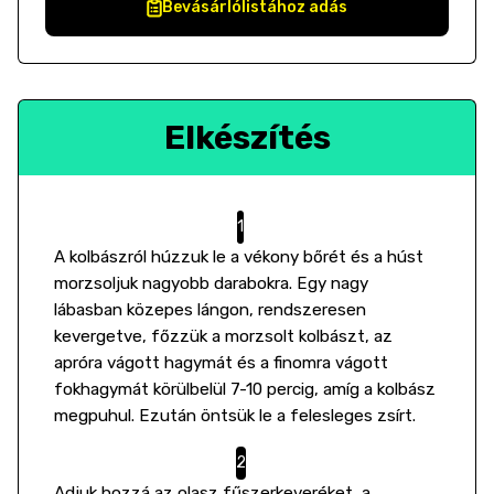
Bevásárlólistához adás
Elkészítés
A kolbászról húzzuk le a vékony bőrét és a húst
morzsoljuk nagyobb darabokra. Egy nagy
lábasban közepes lángon, rendszeresen
kevergetve, főzzük a morzsolt kolbászt, az
apróra vágott hagymát és a finomra vágott
fokhagymát körülbelül 7-10 percig, amíg a kolbász
megpuhul. Ezután öntsük le a felesleges zsírt.
Adjuk hozzá az olasz fűszerkeveréket, a