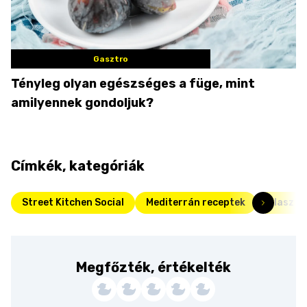
Gasztro
Tényleg olyan egészséges a füge, mint
amilyennek gondoljuk?
Címkék, kategóriák
Street Kitchen Social
Mediterrán receptek
Olasz k
Megfőzték, értékelték