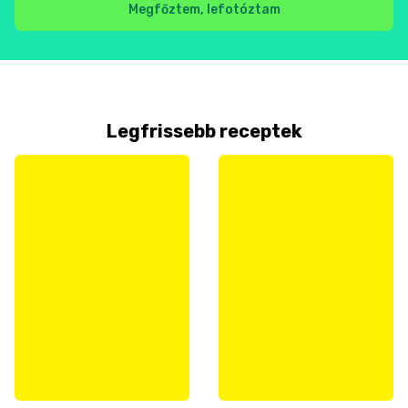
Megfőztem, lefotóztam
Legfrissebb receptek