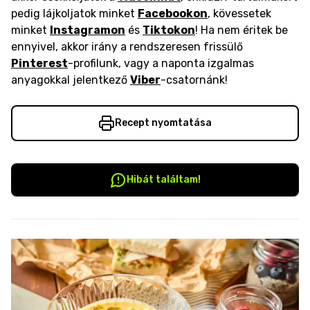
pedig lájkoljatok minket
Facebookon
, kövessetek
minket
Instagramon
és
Tiktokon
! Ha nem éritek be
ennyivel, akkor irány a rendszeresen frissülő
Pinterest
-profilunk, vagy a naponta izgalmas
anyagokkal jelentkező
Viber
-csatornánk!
Recept nyomtatása
Hibát találtam!