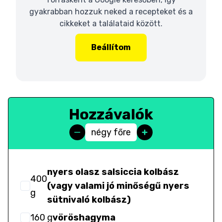
gyakrabban hozzuk neked a recepteket és a
cikkeket a találataid között.
Beállítom
Hozzávalók
négy főre
nyers olasz salsiccia kolbász
400
(vagy valami jó minőségű nyers
g
sütnivaló kolbász)
160
g
vöröshagyma