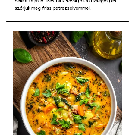
bele a tejszín. Ízesítsük sóval (ha szükséges) és
szórjuk meg friss petrezselyemmel.