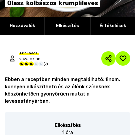
Olasz
kolbászos
krumplileves
Hozzávalók
Elkészítés
Értékelések
Frici
bácsi
2026. 07. 08.
(
2
)
Ebben a receptben minden megtalálható: finom,
könnyen elkészíthető és az élénk színeknek
köszönhetően gyönyörűen mutat a
levesestányérban.
Elkészítés
1 óra