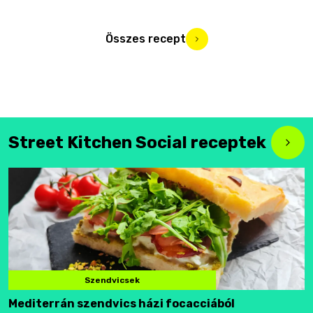
Összes recept
Street Kitchen Social receptek
Szendvicsek
Mediterrán szendvics házi focacciából
F