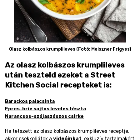
Olasz kolbászos krumplileves (Fotó: Meiszner Frigyes)
Az olasz kolbászos krumplileves
után teszteld ezeket a Street
Kitchen Social recepteket is:
Barackos palacsinta
Epres-brie sajtos leveles tészta
Narancsos-szójaszószos csirke
Ha tetszett az olasz kolbászos krumplileves receptje,
akkor csekkoljátok a
videóinkat
, exkluzív tartalmakért