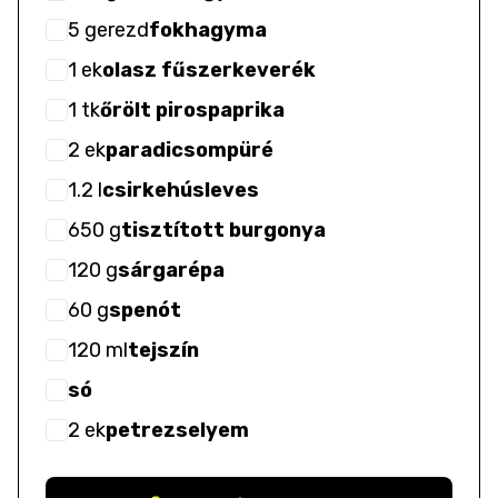
5
gerezd
fokhagyma
1
ek
olasz fűszerkeverék
1
tk
őrölt pirospaprika
2
ek
paradicsompüré
1.2
l
csirkehúsleves
650
g
tisztított burgonya
120
g
sárgarépa
60
g
spenót
120
ml
tejszín
só
2
ek
petrezselyem