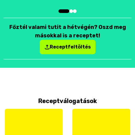
Főztél valami tutit a hétvégén? Oszd meg
másokkal is a receptet!
Receptfeltöltés
Receptválogatások