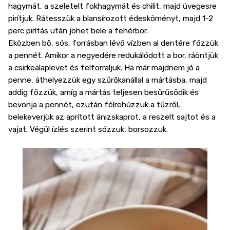
hagymát, a szeletelt fokhagymát és chilit, majd üvegesre
pirítjuk. Rátesszük a blansírozott édesköményt, majd 1-2
perc pirítás után jöhet bele a fehérbor.
Eközben bő, sós, forrásban lévő vízben al dentére főzzük
a pennét. Amikor a negyedére redukálódott a bor, ráöntjük
a csirkealaplevet és felforraljuk. Ha már majdnem jó a
penne, áthelyezzük egy szűrőkanállal a mártásba, majd
addig főzzük, amíg a mártás teljesen besűrűsödik és
bevonja a pennét, ezután félrehúzzuk a tűzről,
belekeverjük az aprított ánizskaprot, a reszelt sajtot és a
vajat. Végül ízlés szerint sózzuk, borsozzuk.