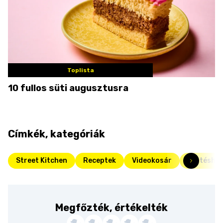
Toplista
10 fullos süti augusztusra
Címkék, kategóriák
Street Kitchen
Receptek
Videokosár
Sertéshús
Megfőzték, értékelték