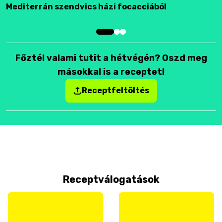
Mediterrán szendvics házi focacciából
F
Főztél valami tutit a hétvégén? Oszd meg
másokkal is a receptet!
Receptfeltöltés
Receptválogatások