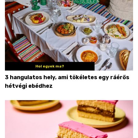
Hol egyek ma?
3 hangulatos hely, ami tökéletes egy ráérős
hétvégi ebédhez