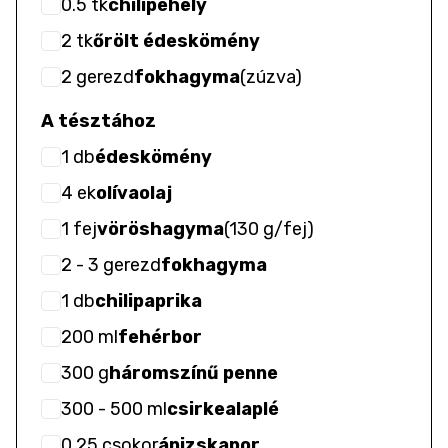
0.5
tk
chilipehely
2
tk
őrölt édeskömény
2
gerezd
fokhagyma
(
zúzva
)
A tésztához
1
db
édeskömény
4
ek
olívaolaj
1
fej
vöröshagyma
(
130 g/fej
)
2
- 3
gerezd
fokhagyma
1
db
chilipaprika
200
ml
fehérbor
300
g
háromszínű penne
300
- 500
ml
csirkealaplé
0.25
csokor
ánizskapor