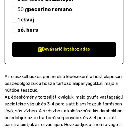
50
g
pecorino romano
1
ek
vaj
só, bors
Bevásárlólistához adás
Az olaszkolbászos penne első lépéseként a húst alaposan
összedolgozzuk a hozzá tartozó alapanyagokkal, majd a
hűtőbe tesszük.
Az édeskömény torzsáját kivágjuk, majd gyufa vastagságú
szeletekre vágjuk és 3-4 perc alatt blansírozzuk forrásban
lévő, sós vízben. A szószhoz a kolbászhúst kis darabokban
beledobjuk az extra forró serpenyőbe, és 3-4 perc alatt
barnára pirítjuk az olívaolajon. Hozzáadjuk a finomra vágott