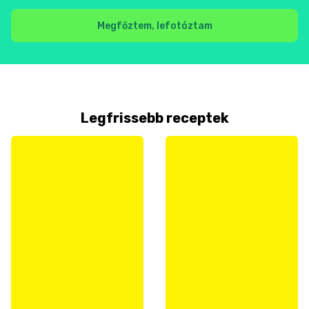
Megfőztem, lefotóztam
Legfrissebb receptek