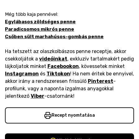
Még több kaja pennével:
Egylábasos zöldséges penne
Paradicsomos mikrós penne
Csőben sült marhahúsos-gombás penne
Ha tetszett az olaszkolbászos penne receptje, akkor
csekkoljátok a
videóinkat
, exkluzív tartalmakért pedig
lájkoljatok minket
Facebookon
, kövessetek minket
Instagramon
és
Tiktokon
! Ha nem éritek be ennyivel,
akkor irány a rendszeresen frissülő
Pinterest
-
profilunk, vagy a naponta izgalmas anyagokkal
jelentkező
Viber
-csatornánk!
Recept nyomtatása