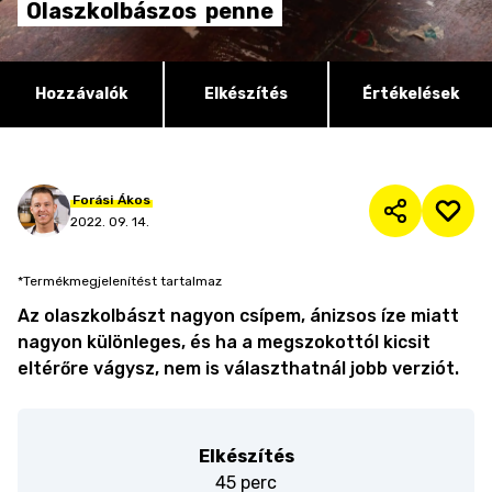
Olaszkolbászos
penne
Hozzávalók
Elkészítés
Értékelések
Forási
Ákos
2022. 09. 14.
*Termékmegjelenítést tartalmaz
Az olaszkolbászt nagyon csípem, ánizsos íze miatt
nagyon különleges, és ha a megszokottól kicsit
eltérőre vágysz, nem is választhatnál jobb verziót.
Elkészítés
45 perc