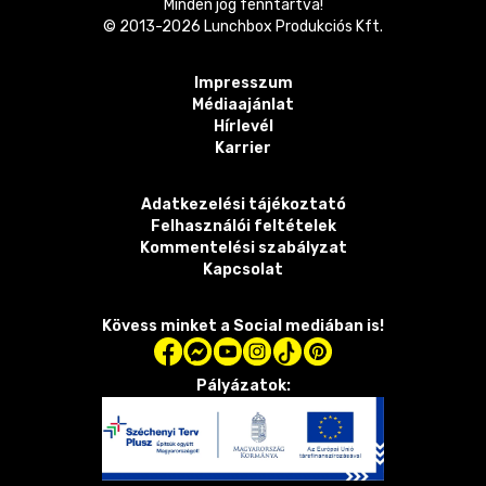
Minden jog fenntartva!
© 2013-
2026
Lunchbox Produkciós Kft.
Impresszum
Médiaajánlat
Hírlevél
Karrier
Adatkezelési tájékoztató
Felhasználói feltételek
Kommentelési szabályzat
Kapcsolat
Kövess minket a Social mediában is!
Pályázatok: