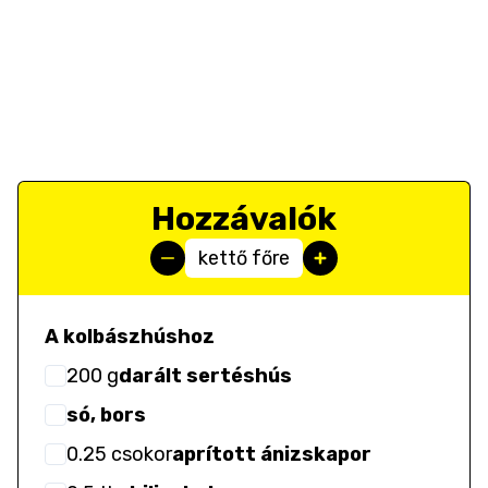
Hozzávalók
kettő főre
A kolbászhúshoz
200
g
darált sertéshús
só, bors
0.25
csokor
aprított ánizskapor