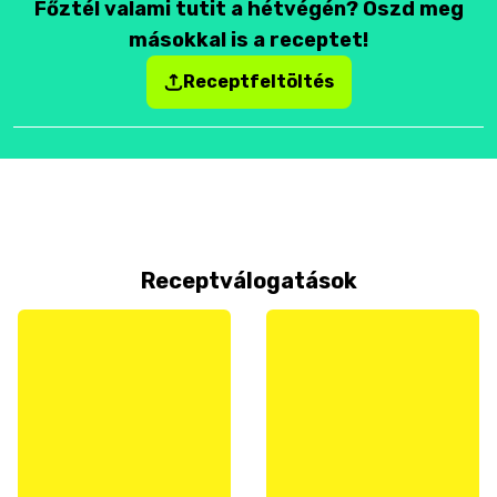
Főztél valami tutit a hétvégén? Oszd meg
másokkal is a receptet!
Receptfeltöltés
Receptválogatások