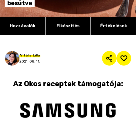
besütve
Hozzávalók
Elkészítés
Értékelések
Vitális
Lilla
2021. 08. 11.
Az
Okos receptek
támogatója: