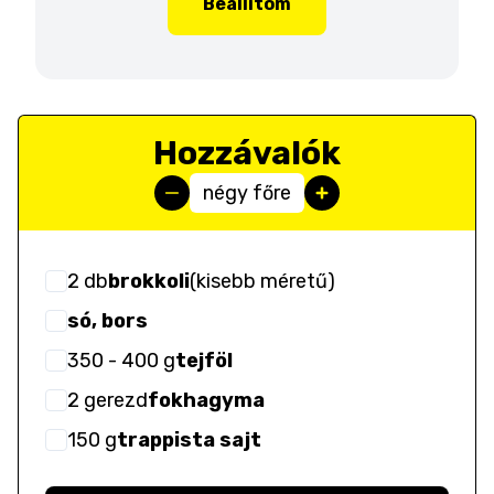
Beállítom
Hozzávalók
négy főre
2
db
brokkoli
(
kisebb méretű
)
só, bors
350
- 400
g
tejföl
2
gerezd
fokhagyma
150
g
trappista sajt