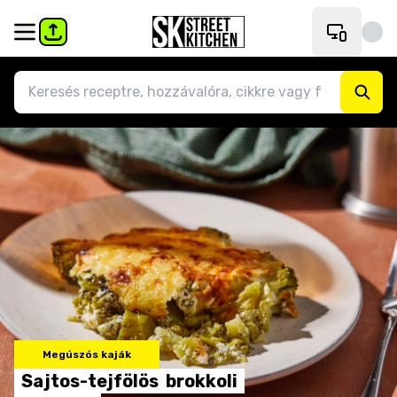
Megúszós kaják
Sajtos-tejfölös
brokkoli