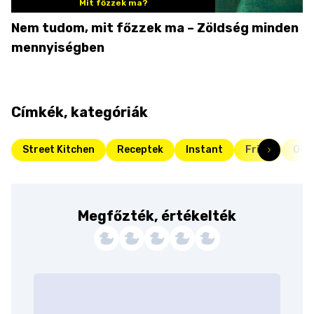
Mit főzzek ma?
Nem tudom, mit főzzek ma – Zöldség minden
mennyiségben
Címkék, kategóriák
Street Kitchen
Receptek
Instant
Friss
Oko
Megfőzték, értékelték