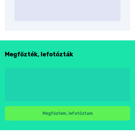
Megfőzték, lefotózták
Megfőztem, lefotóztam