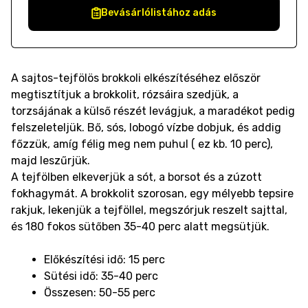
Bevásárlólistához adás
A sajtos-tejfölös brokkoli elkészítéséhez először
megtisztítjuk a brokkolit, rózsáira szedjük, a
torzsájának a külső részét levágjuk, a maradékot pedig
felszeleteljük. Bő, sós, lobogó vízbe dobjuk, és addig
főzzük, amíg félig meg nem puhul ( ez kb. 10 perc),
majd leszűrjük.
A tejfölben elkeverjük a sót, a borsot és a zúzott
fokhagymát. A brokkolit szorosan, egy mélyebb tepsire
rakjuk, lekenjük a tejföllel, megszórjuk reszelt sajttal,
és 180 fokos sütőben 35-40 perc alatt megsütjük.
Előkészítési idő: 15 perc
Sütési idő: 35-40 perc
Összesen: 50-55 perc