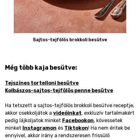
Sajtos-tejfölös brokkoli besütve
Még több kaja besütve:
Tejszínes tortelloni besütve
Kolbászos-sajtos-tejfölös penne besütve
Ha tetszett a sajtos-tejfölös brokkoli besütve receptje,
akkor csekkoljátok a
videóinkat
, exkluzív tartalmakért
pedig lájkoljatok minket
Facebookon
, kövessetek
minket
Instagramon
és
Tiktokon
! Ha nem éritek be
ennyivel, akkor irány a rendszeresen frissülő