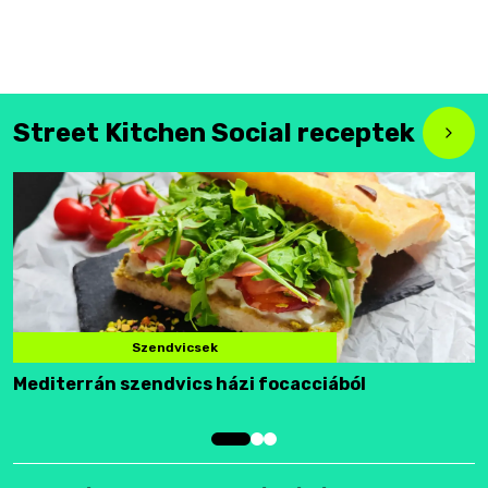
Street Kitchen Social receptek
Szendvicsek
Mediterrán szendvics házi focacciából
F