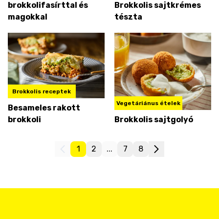
brokkolifasírttal és
Brokkolis sajtkrémes
magokkal
tészta
Brokkolis receptek
Vegetáriánus ételek
Besameles rakott
brokkoli
Brokkolis sajtgolyó
1
2
...
7
8