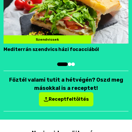
Szendvicsek
Mediterrán szendvics házi focacciából
F
Főztél valami tutit a hétvégén? Oszd meg
másokkal is a receptet!
Receptfeltöltés