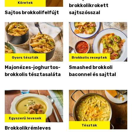
Köretek
brokkolikrokett
Sajtos brokkolifelfújt
sajtszósszal
Gyors tészták
Brokkolis receptek
Majonézes-joghurtos-
Smashed brokkoli
brokkolis tésztasaláta
baconnel és sajttal
Egyszerű levesek
Tészták
Brokkolikrémleves