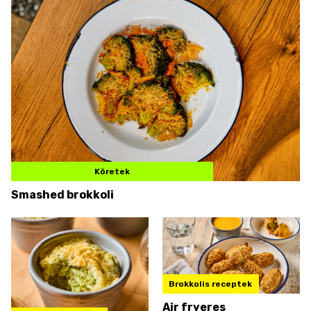
Köretek
Smashed brokkoli
Brokkolis receptek
Air fryeres