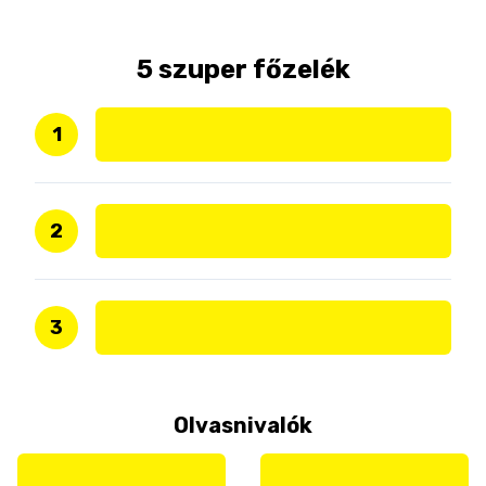
5 szuper főzelék
1
2
3
Olvasnivalók