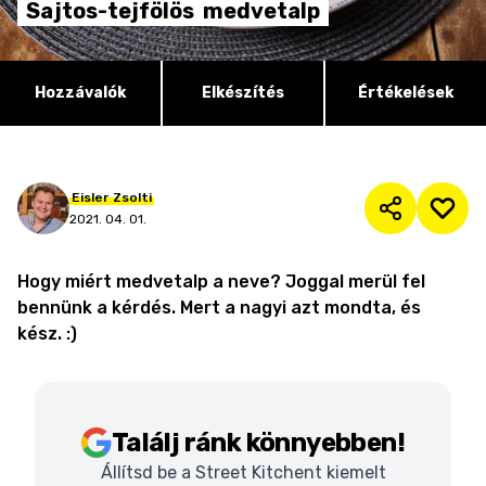
Sajtos-tejfölös
medvetalp
Hozzávalók
Elkészítés
Értékelések
Eisler
Zsolti
2021. 04. 01.
Hogy miért medvetalp a neve? Joggal merül fel
bennünk a kérdés. Mert a nagyi azt mondta, és
kész. :)
Találj ránk könnyebben!
Állítsd be a Street Kitchent kiemelt