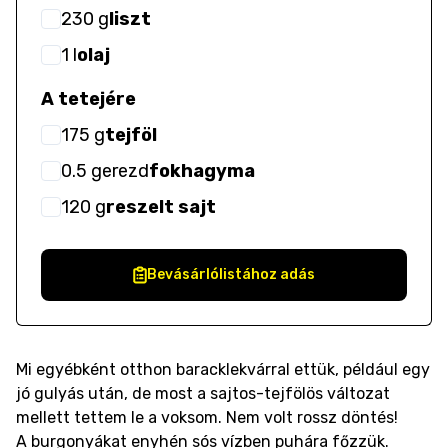
230
g
liszt
1
l
olaj
A tetejére
175
g
tejföl
0.5
gerezd
fokhagyma
120
g
reszelt sajt
Bevásárlólistához adás
Mi egyébként otthon baracklekvárral ettük, például egy
jó gulyás után, de most a sajtos-tejfölös változat
mellett tettem le a voksom. Nem volt rossz döntés!
A burgonyákat enyhén sós vízben puhára főzzük.