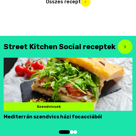
Összes recept
Street Kitchen Social receptek
Szendvicsek
Mediterrán szendvics házi focacciából
F