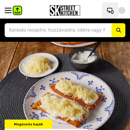
Megúszós kaják