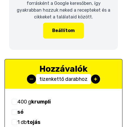
forrásként a Google keresőben, így
gyakrabban hozzuk neked a recepteket és a
cikkeket a találataid között.
Beállítom
Hozzávalók
tizenkettő darabhoz
400
g
krumpli
só
1
db
tojás