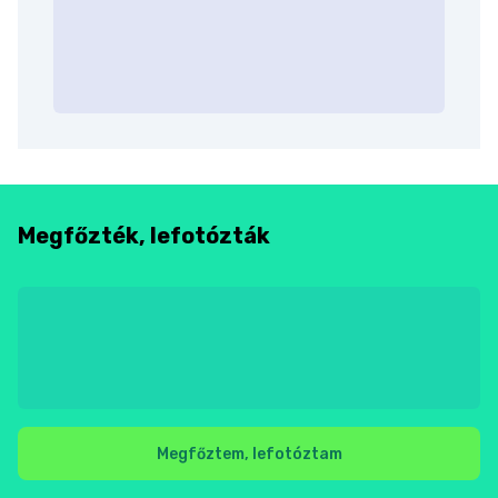
Megfőzték, lefotózták
Megfőztem, lefotóztam