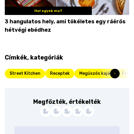
Hol egyek ma?
3 hangulatos hely, ami tökéletes egy ráérős
hétvégi ebédhez
Címkék, kategóriák
Street Kitchen
Receptek
Megúszós kaják
Friss
Megfőzték, értékelték