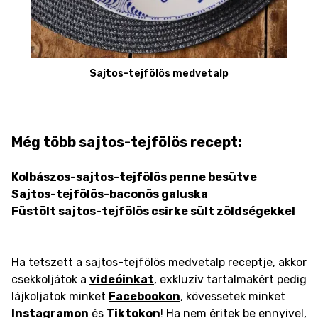
Sajtos-tejfölös medvetalp
Még több sajtos-tejfölös recept:
Kolbászos-sajtos-tejfölös penne besütve
Sajtos-tejfölös-baconös galuska
Füstölt sajtos-tejfölös csirke sült zöldségekkel
Ha tetszett a sajtos-tejfölös medvetalp receptje, akkor
csekkoljátok a
videóinkat
, exkluzív tartalmakért pedig
lájkoljatok minket
Facebookon
, kövessetek minket
Instagramon
és
Tiktokon
! Ha nem éritek be ennyivel,