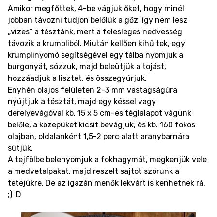
Amikor megfőttek, 4-be vágjuk őket, hogy minél
jobban távozni tudjon belőlük a gőz, így nem lesz
„vizes” a tésztánk, mert a felesleges nedvesség
távozik a krumpliból. Miután kellően kihűltek, egy
krumplinyomó segítségével egy tálba nyomjuk a
burgonyát, sózzuk, majd beleütjük a tojást,
hozzáadjuk a lisztet, és összegyúrjuk.
Enyhén olajos felületen 2-3 mm vastagságúra
nyújtjuk a tésztát, majd egy késsel vagy
derelyevágóval kb. 15 x 5 cm-es téglalapot vágunk
belőle, a közepüket kicsit bevágjuk, és kb. 160 fokos
olajban, oldalanként 1,5-2 perc alatt aranybarnára
sütjük.
A tejfölbe belenyomjuk a fokhagymát, megkenjük vele
a medvetalpakat, majd reszelt sajtot szórunk a
tetejükre. De az igazán menők lekvárt is kenhetnek rá.
;) :D