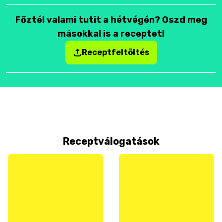
Főztél valami tutit a hétvégén? Oszd meg
másokkal is a receptet!
Receptfeltöltés
Receptválogatások