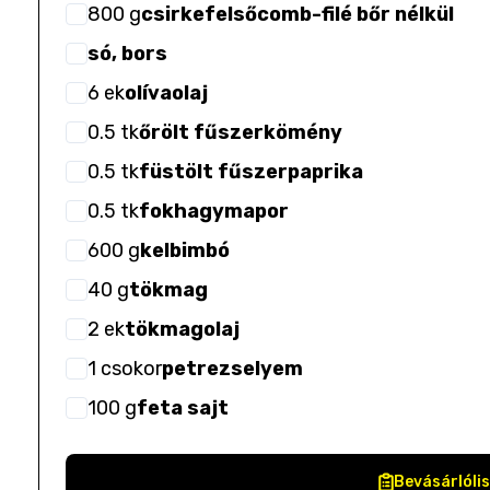
800
g
csirkefelsőcomb-filé bőr nélkül
só, bors
6
ek
olívaolaj
0.5
tk
őrölt fűszerkömény
0.5
tk
füstölt fűszerpaprika
0.5
tk
fokhagymapor
600
g
kelbimbó
40
g
tökmag
2
ek
tökmagolaj
1
csokor
petrezselyem
100
g
feta sajt
Bevásárlóli