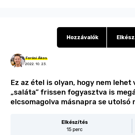
Hozzávalók
Elkész
Forási
Ákos
2022. 10. 23.
Ez az étel is olyan, hogy nem lehet 
„saláta” frissen fogyasztva is megá
elcsomagolva másnapra se utolsó 
Elkészítés
15 perc