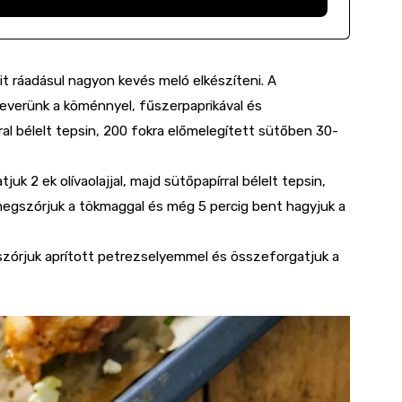
mit ráadásul nagyon kevés meló elkészíteni. A
keverünk a köménnyel, fűszerpaprikával és
ral bélelt tepsin, 200 fokra előmelegített sütőben 30-
k 2 ek olívaolajjal, majd sütőpapírral bélelt tepsin,
megszórjuk a tökmaggal és még 5 percig bent hagyjuk a
gszórjuk aprított petrezselyemmel és összeforgatjuk a