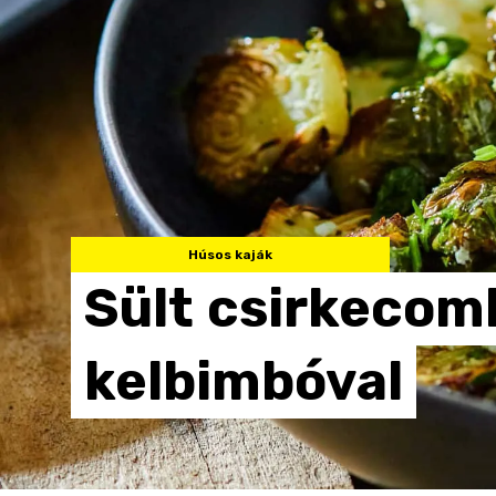
Húsos kaják
Sült
csirkecom
kelbimbóval