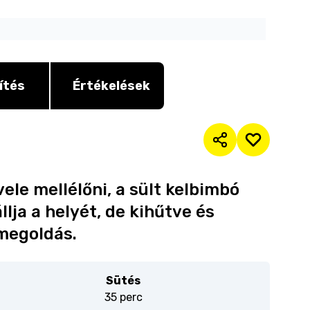
ítés
Értékelések
vele mellélőni, a sült kelbimbó
llja a helyét, de kihűtve és
megoldás.
Sütés
35 perc