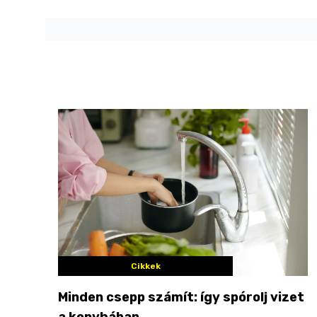
Cikkek
Minden csepp számít: így spórolj vizet
a konyhában