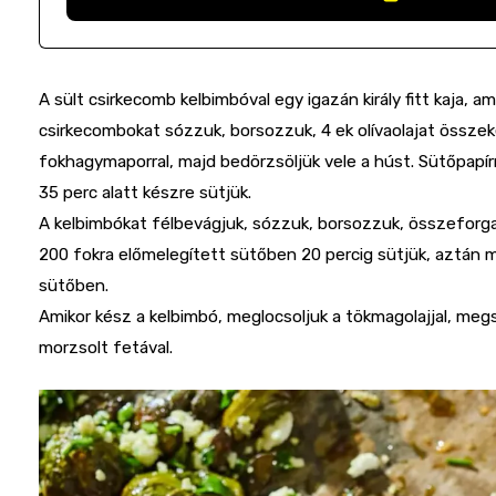
A sült csirkecomb kelbimbóval egy igazán király fitt kaja, a
csirkecombokat sózzuk, borsozzuk, 4 ek olívaolajat össze
fokhagymaporral, majd bedörzsöljük vele a húst. Sütőpapír
35 perc alatt készre sütjük.
A kelbimbókat félbevágjuk, sózzuk, borsozzuk, összeforgatju
200 fokra előmelegített sütőben 20 percig sütjük, aztán 
sütőben.
Amikor kész a kelbimbó, meglocsoljuk a tökmagolajjal, me
morzsolt fetával.