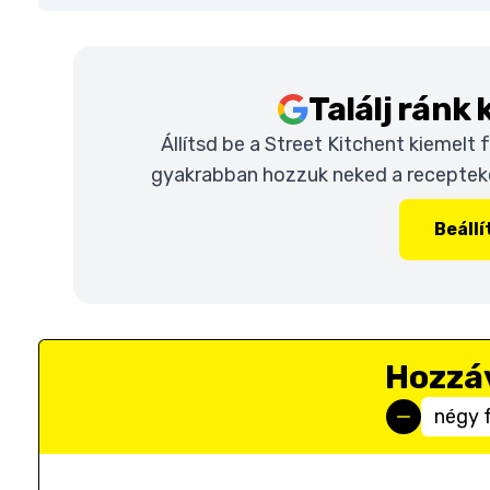
Találj ránk
Állítsd be a Street Kitchent kiemelt
gyakrabban hozzuk neked a recepteket
Beáll
Hozzá
négy 