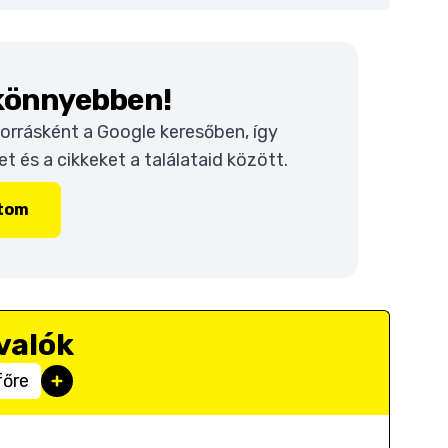
 könnyebben!
 forrásként a Google keresőben, így
 és a cikkeket a találataid között.
ítom
valók
főre