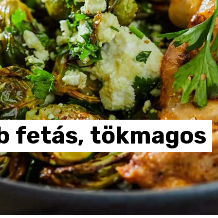
b
fetás,
tökmagos