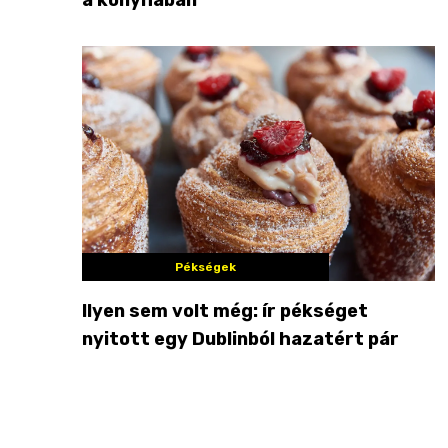
Pékségek
Ilyen sem volt még: ír pékséget
nyitott egy Dublinból hazatért pár