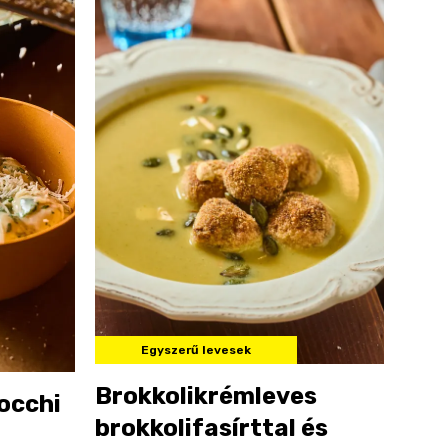
Egyszerű levesek
Brokkolikrémleves
occhi
brokkolifasírttal és