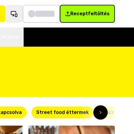
Receptfeltöltés
SK Shop
kapcsolva
Street food éttermek
Főzz okosan!