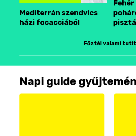
Fehér 
Mediterrán szendvics
pohár
házi focacciából
pisztá
Főztél valami tuti
Napi guide gyűjtemé