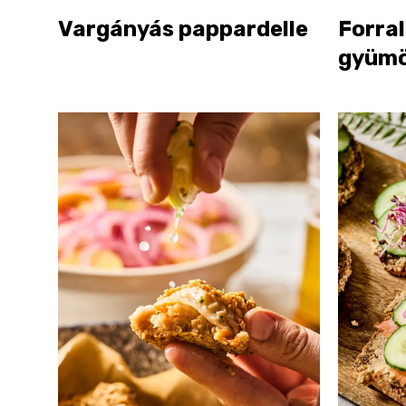
Vargányás pappardelle
Forral
gyümö