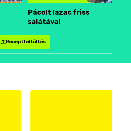
Pácolt lazac friss
salátával
Receptfeltöltés