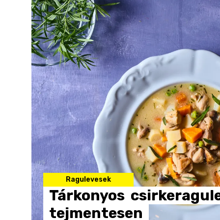
Ragulevesek
Tárkonyos
csirkeragul
tejmentesen