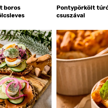
t boros
Pontypörkölt túr
lcsleves
csuszával