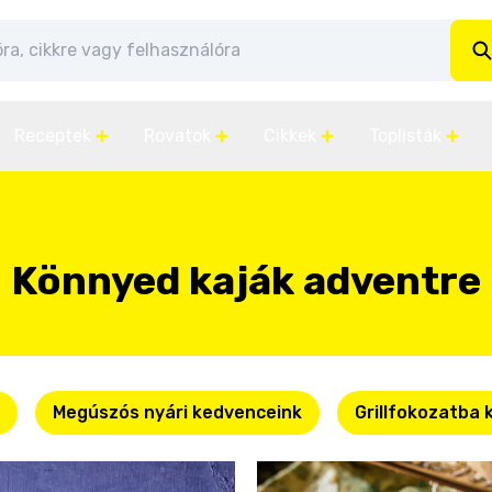
Receptek
Rovatok
Cikkek
Toplisták
Könnyed kaják adventre
Megúszós nyári kedvenceink
Grillfokozatba 