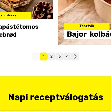
zendvicsek
apástétomos
Tészták
Bajor
kolbá
ebrød
1
2
3
4
Napi receptválogatás