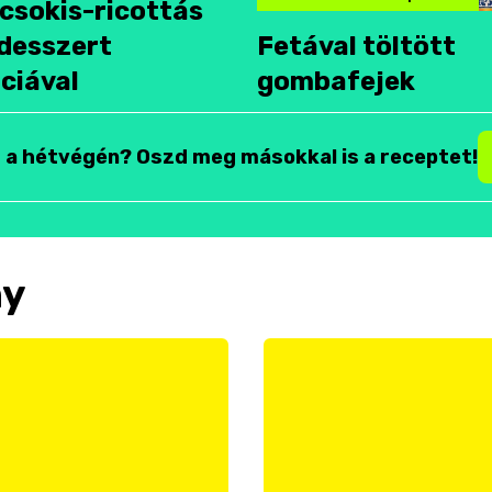
csokis-ricottás
desszert
Fetával töltött
ciával
gombafejek
t a hétvégén? Oszd meg másokkal is a receptet!
ny