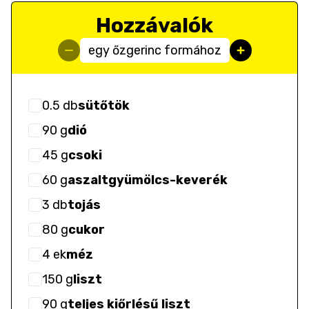
Hozzávalók
egy őzgerinc formához
0.5
db
sütőtök
90
g
dió
45
g
csoki
60
g
aszaltgyümölcs-keverék
3
db
tojás
80
g
cukor
4
ek
méz
150
g
liszt
90
g
teljes kiőrlésű liszt