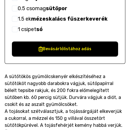
0.5
csomag
sütőpor
1.5
ek
mézeskalács fűszerkeverék
1
csipet
só
Bevásárlólistához adás
A sütőtökös gyümölcskenyér elkészítéséhez a
sütőtököt nagyobb darabokra vágjuk, sütőpapírral
bélelt tepsibe rakjuk, és 200 fokra előmelegített
sütőben kb. 60 percig sütjük. Durvára vágjuk a diót, a
csokit és az aszalt gyümölcsöket.
A tojásokat szétválasztjuk, a tojássárgáját elkeverjük
a cukorral, a mézzel és 150 g villával összetört
sütőtökpürével. A tojásfehérjét kemény habbá verjük.