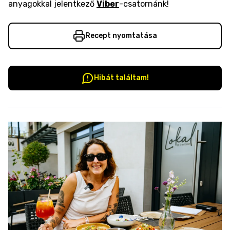
anyagokkal jelentkező
Viber
-csatornánk!
Recept nyomtatása
Hibát találtam!