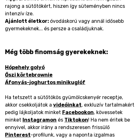
rajong a sütőtökért, hiszen így süteményben nincs
intenzív íze.
Ajánlott életkor:
óvodáskorú vagy annál idősebb
gyermekeknek... és persze a családjuknak.
Még több finomság gyerekeknek:
Hópehely golyó
Őszi körtebrownie
Áfonyás-joghurtos minikuglóf
Ha tetszett a sütőtökös gyümölcskenyér receptje,
akkor csekkoljátok a
videóinkat
, exkluzív tartalmakért
pedig lájkoljatok minket
Facebookon
, kövessetek
minket
Instagramon
és
Tiktokon
! Ha nem éritek be
ennyivel, akkor irány a rendszeresen frissülő
Pinterest
-profilunk, vagy a naponta izgalmas