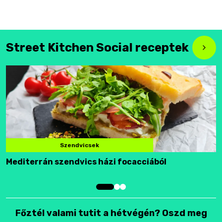
Street Kitchen Social receptek
Szendvicsek
Mediterrán szendvics házi focacciából
F
Főztél valami tutit a hétvégén? Oszd meg