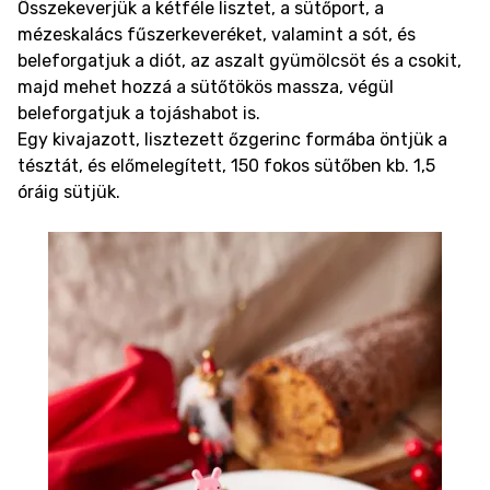
Összekeverjük a kétféle lisztet, a sütőport, a
mézeskalács fűszerkeveréket, valamint a sót, és
beleforgatjuk a diót, az aszalt gyümölcsöt és a csokit,
majd mehet hozzá a sütőtökös massza, végül
beleforgatjuk a tojáshabot is.
Egy kivajazott, lisztezett őzgerinc formába öntjük a
tésztát, és előmelegített, 150 fokos sütőben kb. 1,5
óráig sütjük.