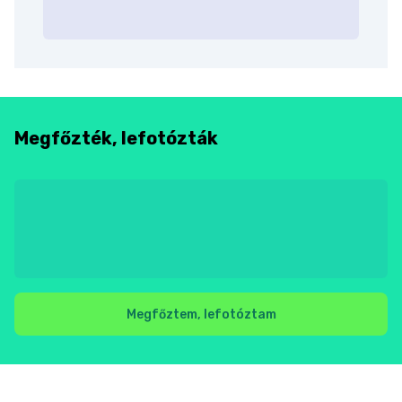
Megfőzték, lefotózták
Megfőztem, lefotóztam