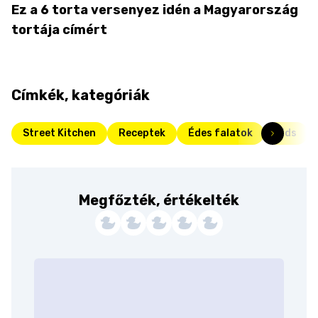
Ez a 6 torta versenyez idén a Magyarország
tortája címért
Címkék, kategóriák
Street Kitchen
Receptek
Édes falatok
Kids
Megfőzték, értékelték