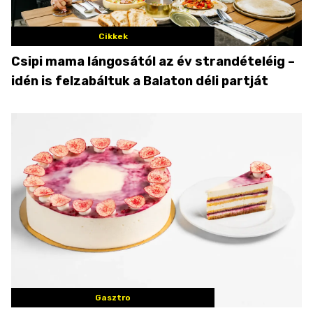
Cikkek
Csipi mama lángosától az év strandételéig –
idén is felzabáltuk a Balaton déli partját
Gasztro