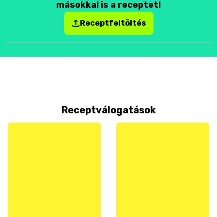
másokkal is a receptet!
Receptfeltöltés
Receptválogatások