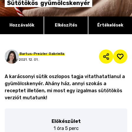
Sütőtökös
gyümölcskenyér
Hozzávalók
Elkészítés
Értékelések
Bartus-Preizler
Gabriella
2021. 12. 01.
A karácsonyi sütik oszlopos tagja vitathatatlanul a
gyümölcskenyér. Ahány ház, annyi szokás a
receptet illetően, mi most egy izgalmas sütőtökös
verziót mutatunk!
Előkészület
1 óra 5 perc