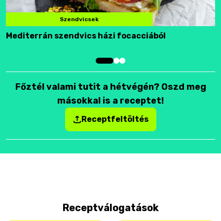
Szendvicsek
Mediterrán szendvics házi focacciából
F
Főztél valami tutit a hétvégén? Oszd meg
másokkal is a receptet!
Receptfeltöltés
Receptválogatások