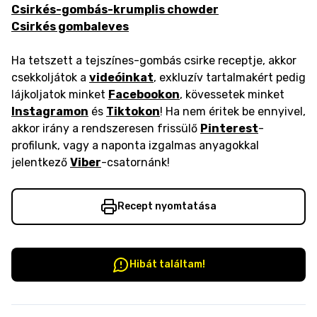
Csirkés-gombás-krumplis chowder
Csirkés gombaleves
Ha tetszett a tejszínes-gombás csirke receptje, akkor
csekkoljátok a
videóinkat
, exkluzív tartalmakért pedig
lájkoljatok minket
Facebookon
, kövessetek minket
Instagramon
és
Tiktokon
! Ha nem éritek be ennyivel,
akkor irány a rendszeresen frissülő
Pinterest
-
profilunk, vagy a naponta izgalmas anyagokkal
jelentkező
Viber
-csatornánk!
Recept nyomtatása
Hibát találtam!