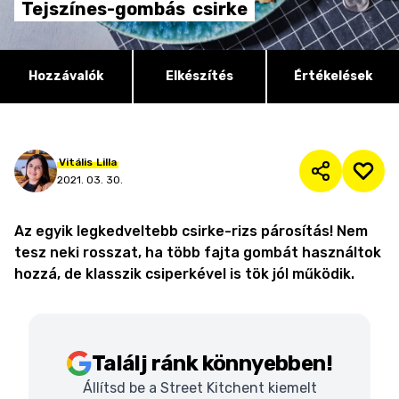
Tejszínes-gombás
csirke
Hozzávalók
Elkészítés
Értékelések
Vitális
Lilla
2021. 03. 30.
Az egyik legkedveltebb csirke-rizs párosítás! Nem
tesz neki rosszat, ha több fajta gombát használtok
hozzá, de klasszik csiperkével is tök jól működik.
Találj ránk könnyebben!
Állítsd be a Street Kitchent kiemelt