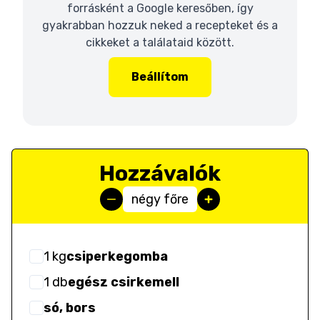
forrásként a Google keresőben, így
gyakrabban hozzuk neked a recepteket és a
cikkeket a találataid között.
Beállítom
Hozzávalók
négy főre
1
kg
csiperkegomba
1
db
egész csirkemell
só, bors