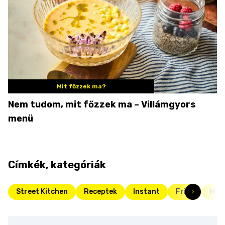
Mit főzzek ma?
Nem tudom, mit főzzek ma – Villámgyors
menü
Címkék, kategóriák
Street Kitchen
Receptek
Instant
Friss
Hús