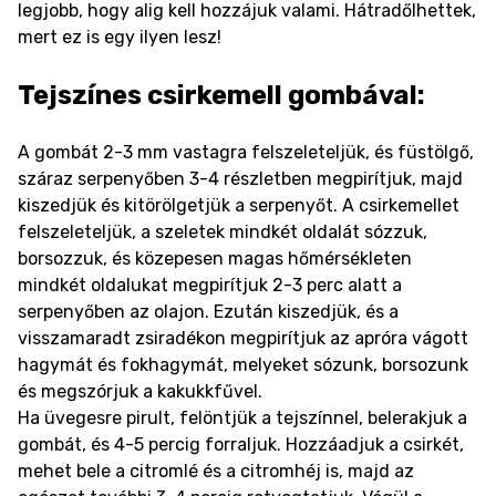
legjobb, hogy alig kell hozzájuk valami. Hátradőlhettek,
mert ez is egy ilyen lesz!
Tejszínes csirkemell gombával:
A gombát 2-3 mm vastagra felszeleteljük, és füstölgő,
száraz serpenyőben 3-4 részletben megpirítjuk, majd
kiszedjük és kitörölgetjük a serpenyőt. A csirkemellet
felszeleteljük, a szeletek mindkét oldalát sózzuk,
borsozzuk, és közepesen magas hőmérsékleten
mindkét oldalukat megpirítjuk 2-3 perc alatt a
serpenyőben az olajon. Ezután kiszedjük, és a
visszamaradt zsiradékon megpirítjuk az apróra vágott
hagymát és fokhagymát, melyeket sózunk, borsozunk
és megszórjuk a kakukkfűvel.
Ha üvegesre pirult, felöntjük a tejszínnel, belerakjuk a
gombát, és 4-5 percig forraljuk. Hozzáadjuk a csirkét,
mehet bele a citromlé és a citromhéj is, majd az