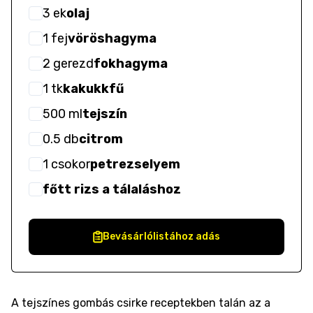
3
ek
olaj
1
fej
vöröshagyma
2
gerezd
fokhagyma
1
tk
kakukkfű
500
ml
tejszín
0.5
db
citrom
1
csokor
petrezselyem
főtt rizs a tálaláshoz
Bevásárlólistához adás
A tejszínes gombás csirke receptekben talán az a