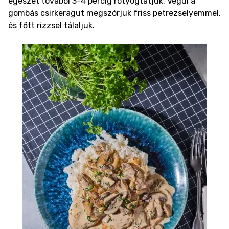
egészet további 3-4 percig rotyogtatjuk. Végül a
gombás csirkeragut megszórjuk friss petrezselyemmel,
és főtt rizzsel tálaljuk.