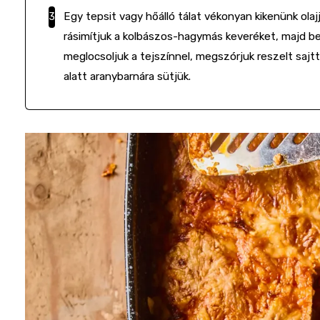
Egy tepsit vagy hőálló tálat vékonyan kikenünk olajj
rásimítjuk a kolbászos-hagymás keveréket, majd be
meglocsoljuk a tejszínnel, megszórjuk reszelt sajtt
alatt aranybarnára sütjük.