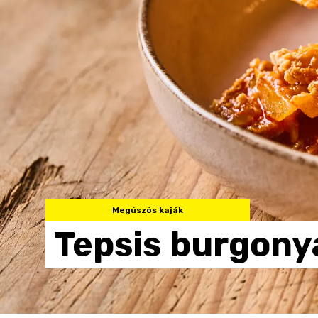
Megúszós kaják
Tepsis
burgony