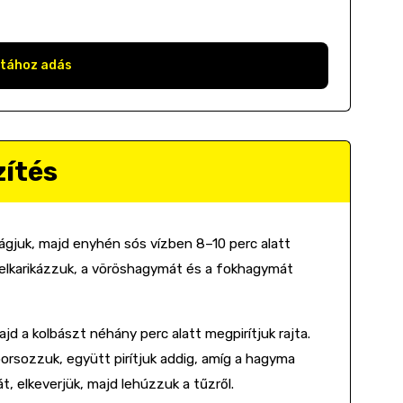
stához adás
zítés
gjuk, majd enyhén sós vízben 8–10 perc alatt
felkarikázzuk, a vöröshagymát és a fokhagymát
jd a kolbászt néhány perc alatt megpirítjuk rajta.
rsozzuk, együtt pirítjuk addig, amíg a hagyma
t, elkeverjük, majd lehúzzuk a tűzről.