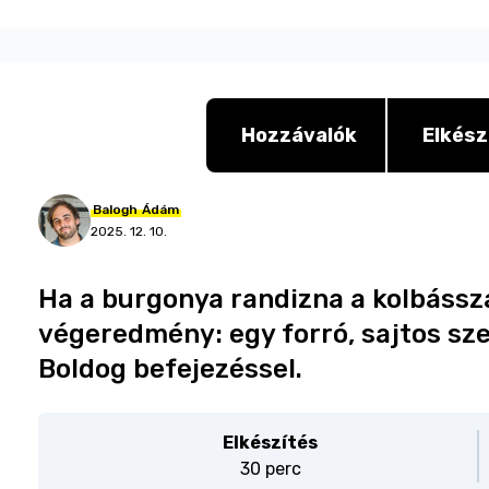
Hozzávalók
Elkész
Balogh
Ádám
2025. 12. 10.
Ha a burgonya randizna a kolbásszal
végeredmény: egy forró, sajtos sz
Boldog befejezéssel.
Elkészítés
30 perc