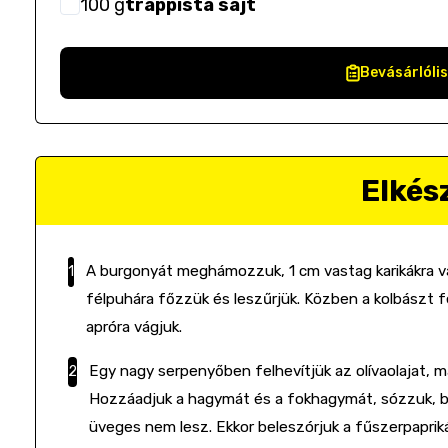
100
g
trappista sajt
Bevásárlóli
Elkés
A burgonyát meghámozzuk, 1 cm vastag karikákra vá
félpuhára főzzük és leszűrjük. Közben a kolbászt 
apróra vágjuk.
Egy nagy serpenyőben felhevítjük az olívaolajat, ma
Hozzáadjuk a hagymát és a fokhagymát, sózzuk, bo
üveges nem lesz. Ekkor beleszórjuk a fűszerpapriká