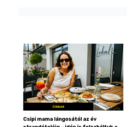
Cikkek
Csipi mama lángosától az év
strandételéig – idén is felzabáltuk a