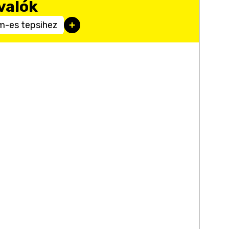
valók
m-es tepsihez