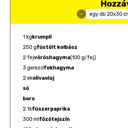
Hozzá
egy db 20x30 c
1
kg
krumpli
250
g
füstölt kolbász
2
fej
vöröshagyma
(
100 g/fej
)
3
gerezd
fokhagyma
2
ek
olívaolaj
só
bors
2
tk
fűszerpaprika
300
ml
főzőtejszín