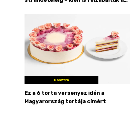
Balaton déli partját
Gasztro
Ez a 6 torta versenyez idén a
Magyarország tortája címért