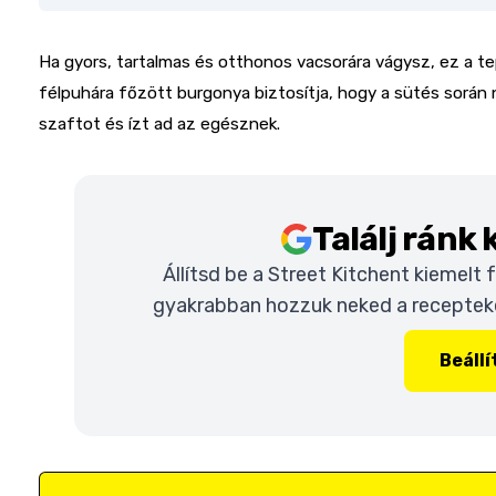
Ha gyors, tartalmas és otthonos vacsorára vágysz, ez a te
félpuhára főzött burgonya biztosítja, hogy a sütés során 
szaftot és ízt ad az egésznek.
Találj ránk
Állítsd be a Street Kitchent kiemelt
gyakrabban hozzuk neked a recepteket
Beáll