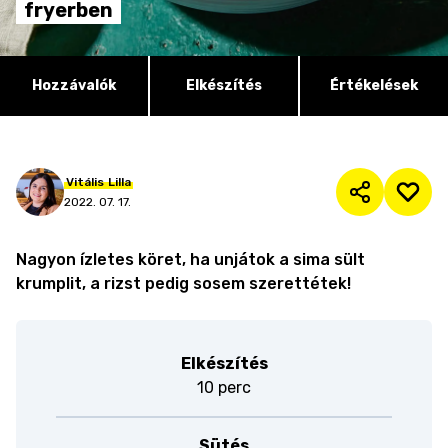
fryerben
Hozzávalók
Elkészítés
Értékelések
Vitális
Lilla
2022. 07. 17.
Nagyon ízletes köret, ha unjátok a sima sült
krumplit, a rizst pedig sosem szerettétek!
Elkészítés
10 perc
Sütés