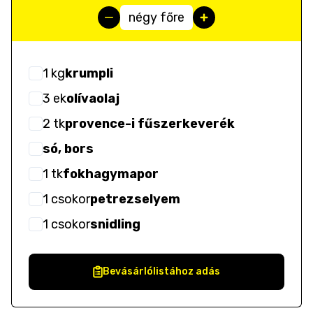
négy főre
1
kg
krumpli
3
ek
olívaolaj
2
tk
provence-i fűszerkeverék
só, bors
1
tk
fokhagymapor
1
csokor
petrezselyem
1
csokor
snidling
Bevásárlólistához adás