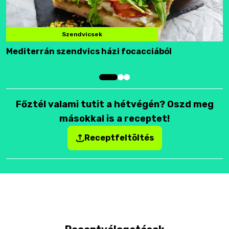
Szendvicsek
Mediterrán szendvics házi focacciából
F
Főztél valami tutit a hétvégén? Oszd meg
másokkal is a receptet!
Receptfeltöltés