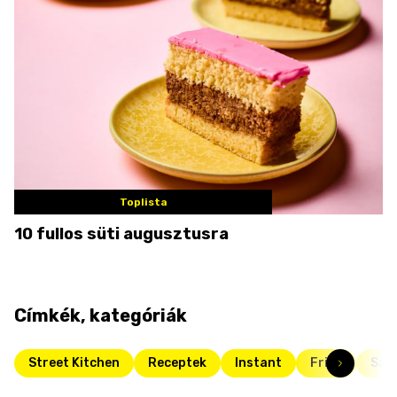
Toplista
10 fullos süti augusztusra
Címkék, kategóriák
Street Kitchen
Receptek
Instant
Friss
Szez