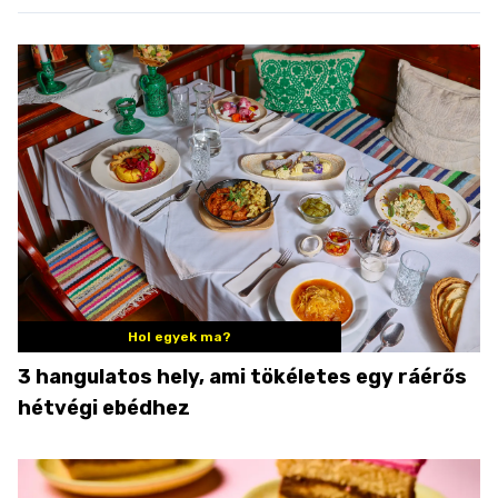
Hol egyek ma?
3 hangulatos hely, ami tökéletes egy ráérős
hétvégi ebédhez