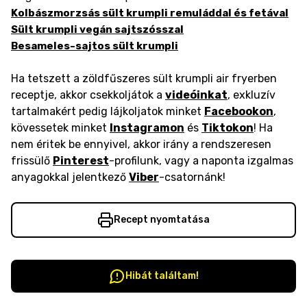
Kolbászmorzsás sült krumpli remuláddal és fetával
Sült krumpli vegán sajtszósszal
Besameles-sajtos sült krumpli
Ha tetszett a zöldfűszeres sült krumpli air fryerben
receptje, akkor csekkoljátok a
videóinkat
, exkluzív
tartalmakért pedig lájkoljatok minket
Facebookon
,
kövessetek minket
Instagramon
és
Tiktokon
! Ha
nem éritek be ennyivel, akkor irány a rendszeresen
frissülő
Pinterest
-profilunk, vagy a naponta izgalmas
anyagokkal jelentkező
Viber
-csatornánk!
Recept nyomtatása
Hibát találtam!