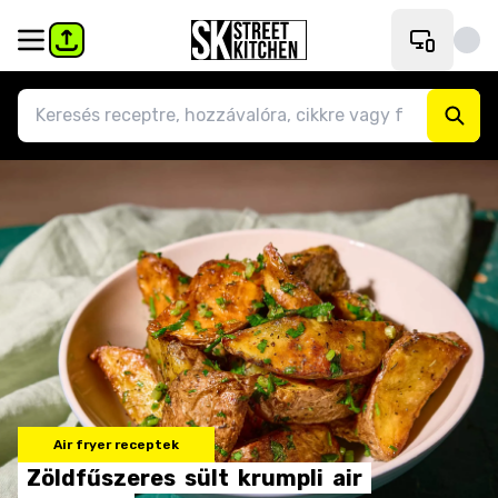
Air fryer receptek
Zöldfűszeres
sült
krumpli
air