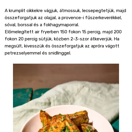
A krumplit cikkekre vágjuk, átmossuk, lecsepegtetjük, majd
összeforgatjuk az olajjal, a provence-i fűszerkeverékkel,
sóval, borssal és a fokhagymaporral.
Előmelegített air fryerben 150 fokon 15 percig, majd 200
fokon 20 percig sütjük, közben 2-3-szor átkeverjük. Ha
megsült, kivesszük és összeforgatjuk az apróra vágott
petrezselyemmel és snidlinggel.