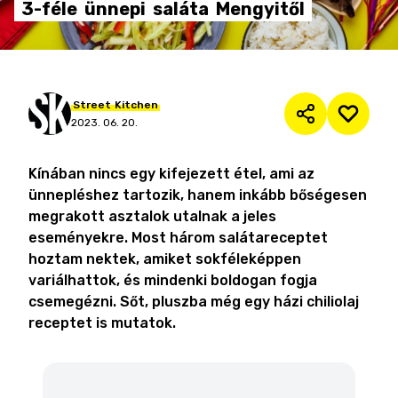
3-féle
ünnepi
saláta
Mengyitől
Street
Kitchen
2023. 06. 20.
Kínában nincs egy kifejezett étel, ami az
ünnepléshez tartozik, hanem inkább bőségesen
megrakott asztalok utalnak a jeles
eseményekre. Most három salátareceptet
hoztam nektek, amiket sokféleképpen
variálhattok, és mindenki boldogan fogja
csemegézni. Sőt, pluszba még egy házi chiliolaj
receptet is mutatok.