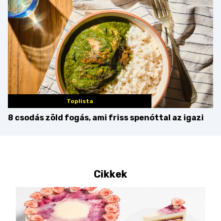
Toplista
8 csodás zöld fogás, ami friss spenóttal az igazi
Cikkek