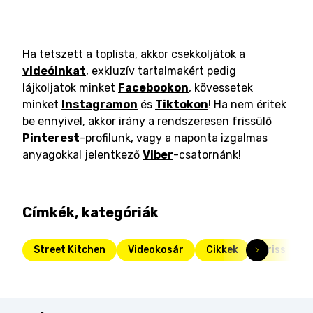
Ha tetszett a toplista, akkor csekkoljátok a
videóinkat
, exkluzív tartalmakért pedig
lájkoljatok minket
Facebookon
, kövessetek
minket
Instagramon
és
Tiktokon
! Ha nem éritek
be ennyivel, akkor irány a rendszeresen frissülő
Pinterest
-profilunk, vagy a naponta izgalmas
anyagokkal jelentkező
Viber
-csatornánk!
Címkék, kategóriák
Street Kitchen
Videokosár
Cikkek
Friss