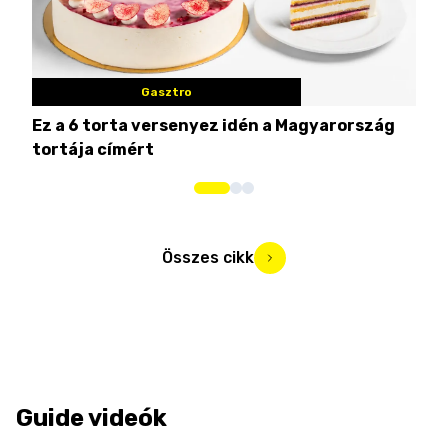
Gasztro
Ez a 6 torta versenyez idén a Magyarország
Tat
tortája címért
meg
Összes cikk
Guide videók