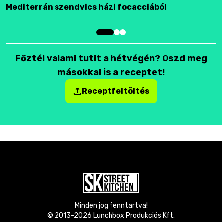
Mediterrán szendvics házi focacciából
F
Főztél valami tutit a hétvégén? Oszd meg
másokkal is a receptet!
Receptfeltöltés
Minden jog fenntartva!
© 2013-
2026
Lunchbox Produkciós Kft.