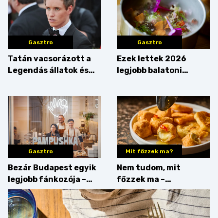
Gasztro
Gasztro
Tatán vacsorázott a
Ezek lettek 2026
Legendás állatok és
legjobb balatoni
megfigyelésük sztárja!
strandételei –
végigkóstoltuk a
győzteseket
Gasztro
Mit főzzek ma?
Bezár Budapest egyik
Nem tudom, mit
legjobb fánkozója –
főzzek ma –
búcsúzik a Pampushka
Főszerepben a
camembert