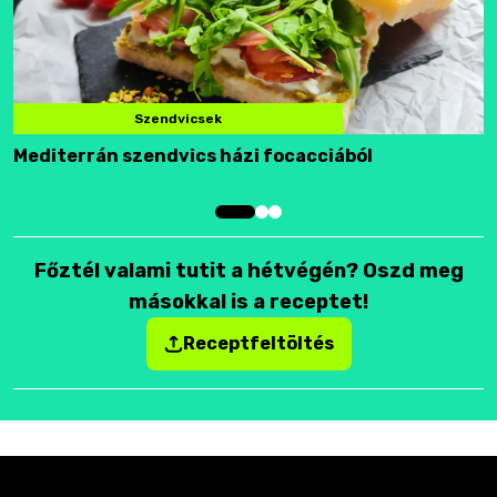
Szendvicsek
Mediterrán szendvics házi focacciából
F
Főztél valami tutit a hétvégén? Oszd meg
másokkal is a receptet!
Receptfeltöltés