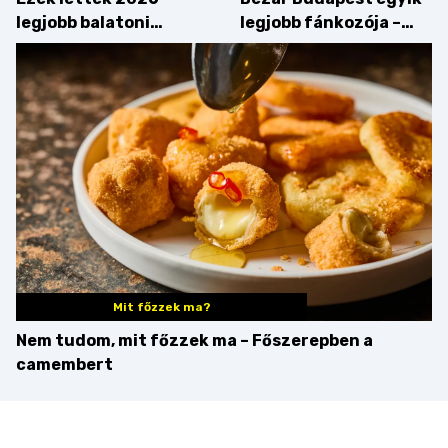
legjobb balatoni
legjobb fánkozója –
strandételei –
búcsúzik a Pampushka
végigkóstoltuk a
győzteseket
Mit főzzek ma?
Nem tudom, mit főzzek ma – Főszerepben a
camembert