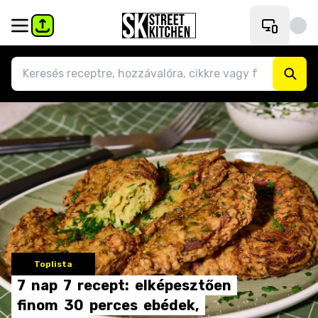
Toplista
7
nap
7
recept:
elképesztően
finom
30
perces
ebédek,