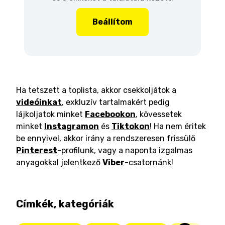
Beállítom
Ha tetszett a toplista, akkor csekkoljátok a
videóinkat
, exkluzív tartalmakért pedig
lájkoljatok minket
Facebookon
, kövessetek
minket
Instagramon
és
Tiktokon
! Ha nem éritek
be ennyivel, akkor irány a rendszeresen frissülő
Pinterest
-profilunk, vagy a naponta izgalmas
anyagokkal jelentkező
Viber
-csatornánk!
Címkék, kategóriák