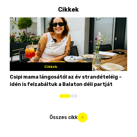
Cikkek
Cikkek
Csipi mama lángosától az év strandételéig –
Ez 
idén is felzabáltuk a Balaton déli partját
tor
Összes cikk