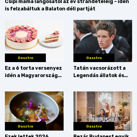
Csipi mama lángosától az év strandételéig – idén
is felzabáltuk a Balaton déli partját
Gasztro
Gasztro
Ez a 6 torta versenyez
Tatán vacsorázott a
idén a Magyarország
Legendás állatok és
tortája címért
megfigyelésük sztárja!
Gasztro
Gasztro
Ezek lettek 2026
Bezár Budapest egyik