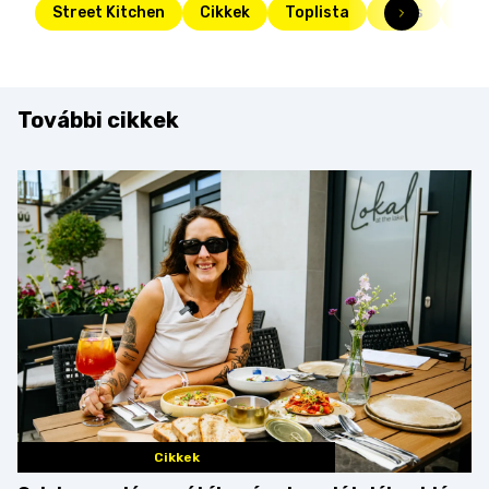
Street Kitchen
Cikkek
Toplista
Friss
30 
További cikkek
Cikkek