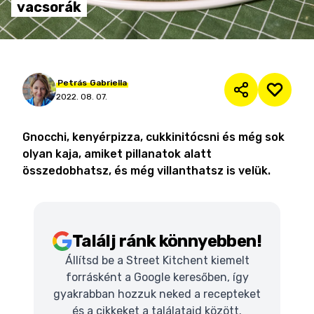
vacsorák
Petrás
Gabriella
2022. 08. 07.
Gnocchi, kenyérpizza, cukkinitócsni és még sok
olyan kaja, amiket pillanatok alatt
összedobhatsz, és még villanthatsz is velük.
Találj ránk könnyebben!
Állítsd be a Street Kitchent kiemelt
forrásként a Google keresőben, így
gyakrabban hozzuk neked a recepteket
és a cikkeket a találataid között.