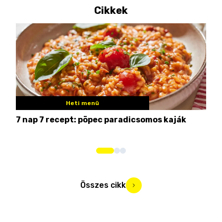
Cikkek
Heti menü
7 nap 7 recept: pöpec paradicsomos kaják
Nem
Összes cikk