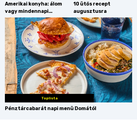
Amerikai konyha: álom
10 ütős recept
vagy mindennapi
augusztusra
bosszúság? Mutatjuk
az érveket
Toplista
Pénztárcabarát napi menü Domától