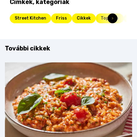
Címkék, kategóriák
Street Kitchen
Friss
Cikkek
Toplista
Sma
További cikkek