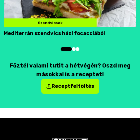
Szendvicsek
Mediterrán szendvics házi focacciából
F
Főztél valami tutit a hétvégén? Oszd meg
másokkal is a receptet!
Receptfeltöltés