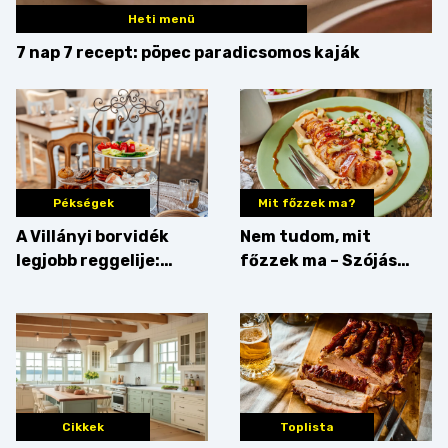
Heti menü
7 nap 7 recept: pöpec paradicsomos kaják
Pékségek
Mit főzzek ma?
A Villányi borvidék
Nem tudom, mit
legjobb reggelije:
főzzek ma – Szójás
kovászos kenyér és
sztori
gourmet pékáruk
Palkonyán
Cikkek
Toplista