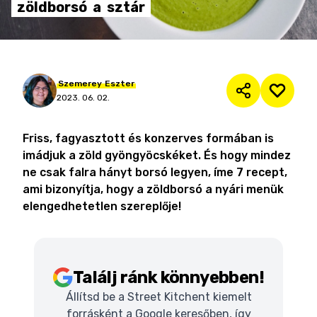
zöldborsó
a
sztár
Szemerey
Eszter
2023. 06. 02.
Friss, fagyasztott és konzerves formában is
imádjuk a zöld gyöngyöcskéket. És hogy mindez
ne csak falra hányt borsó legyen, íme 7 recept,
ami bizonyítja, hogy a zöldborsó a nyári menük
elengedhetetlen szereplője!
Találj ránk könnyebben!
Állítsd be a Street Kitchent kiemelt
forrásként a Google keresőben, így