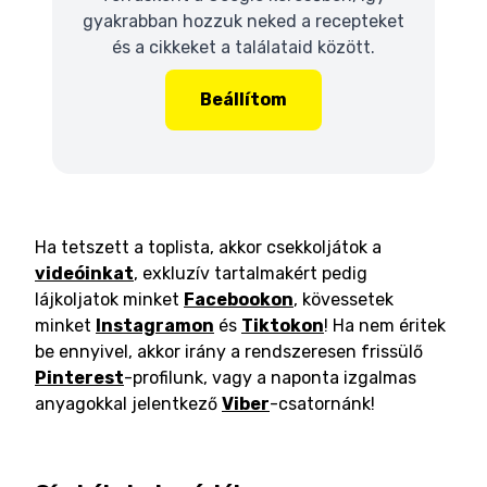
gyakrabban hozzuk neked a recepteket
és a cikkeket a találataid között.
Beállítom
Ha tetszett a toplista, akkor csekkoljátok a
videóinkat
, exkluzív tartalmakért pedig
lájkoljatok minket
Facebookon
, kövessetek
minket
Instagramon
és
Tiktokon
! Ha nem éritek
be ennyivel, akkor irány a rendszeresen frissülő
Pinterest
-profilunk, vagy a naponta izgalmas
anyagokkal jelentkező
Viber
-csatornánk!