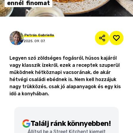
ennél
finomat
Petrás
Gabriella
2025. 09. 07.
Legyen szó zöldséges fogásról, húsos kajáról
vagy klasszik ízekről, ezek a receptek szuperül
működnek hétköznapi vacsorának, de akár
hétvégi családi ebédnek is. Nem kell hozzájuk
nagy trükközés, csak jó alapanyagok és egy kis
idő a konyhában.
Találj ránk könnyebben!
Állítsd be a Street Kitchent kiemelt