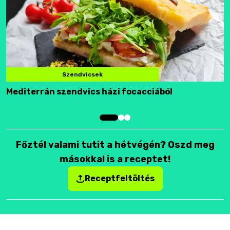
Szendvicsek
Mediterrán szendvics házi focacciából
F
Főztél valami tutit a hétvégén? Oszd meg
másokkal is a receptet!
Receptfeltöltés