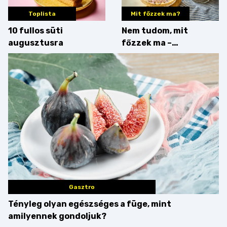
Toplista
Mit főzzek ma?
10 fullos süti
Nem tudom, mit
augusztusra
főzzek ma –
Villámgyors menü
Gasztro
Tényleg olyan egészséges a füge, mint
amilyennek gondoljuk?