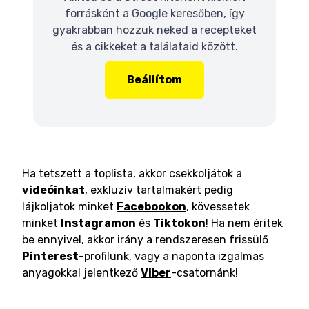
forrásként a Google keresőben, így
gyakrabban hozzuk neked a recepteket
és a cikkeket a találataid között.
Beállítom
Ha tetszett a toplista, akkor csekkoljátok a
videóinkat
, exkluzív tartalmakért pedig
lájkoljatok minket
Facebookon
, kövessetek
minket
Instagramon
és
Tiktokon
! Ha nem éritek
be ennyivel, akkor irány a rendszeresen frissülő
Pinterest
-profilunk, vagy a naponta izgalmas
anyagokkal jelentkező
Viber
-csatornánk!