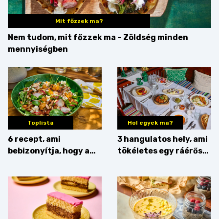
Mit főzzek ma?
Nem tudom, mit főzzek ma – Zöldség minden
mennyiségben
Toplista
Hol egyek ma?
6 recept, ami
3 hangulatos hely, ami
bebizonyítja, hogy a
tökéletes egy ráérős
barack húsok mellé is
hétvégi ebédhez
zseniális