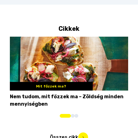
Cikkek
Mit főzzek ma?
Nem tudom, mit főzzek ma – Zöldség minden
6 r
mennyiségben
hús
Összes cikk