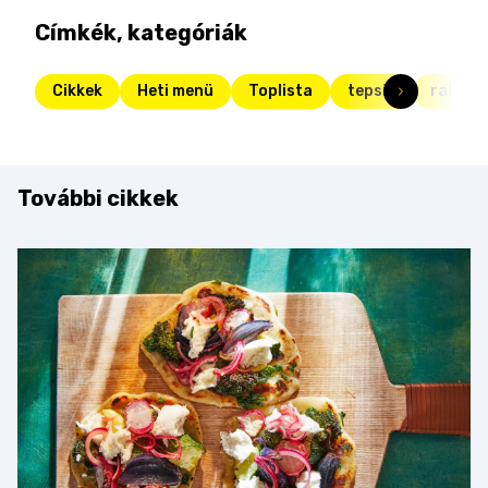
Címkék, kategóriák
Cikkek
Heti menü
Toplista
tepsis
rakott 
További cikkek