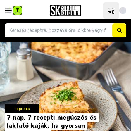
Toplista
7
nap,
7
recept:
megúszós
és
laktató
kaják,
ha
gyorsan