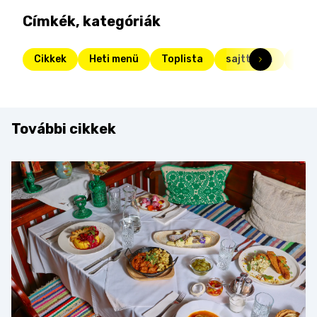
Címkék, kategóriák
Cikkek
Heti menü
Toplista
sajttorta
süté
További cikkek