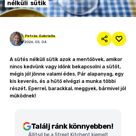
nélküli
sütik
Petrás
Gabriella
2026. 05. 04.
A sütés nélküli sütik azok a mentőövek, amikor
nincs kedvünk vagy időnk bekapcsolni a sütőt,
mégis jól jönne valami édes. Pár alapanyag, egy
kis keverés, és a hűtő elvégzi a munka többi
részét. Eperrel, barackkal, meggyek, bármivel jól
működnek!
Találj ránk könnyebben!
Állítsd be a Street Kitchent kiemelt