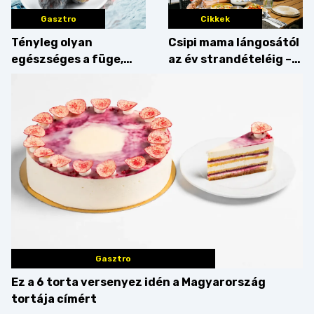
Gasztro
Cikkek
Tényleg olyan
Csipi mama lángosától
egészséges a füge,
az év strandételéig –
mint amilyennek
idén is felzabáltuk a
gondoljuk?
Balaton déli partját
Gasztro
Ez a 6 torta versenyez idén a Magyarország
tortája címért