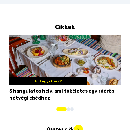
Cikkek
Hol egyek ma?
3 hangulatos hely, ami tökéletes egy ráérős
10 
hétvégi ebédhez
Összes cikk