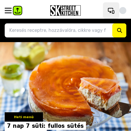
Heti menü
7
nap
7
süti:
fullos
sütés