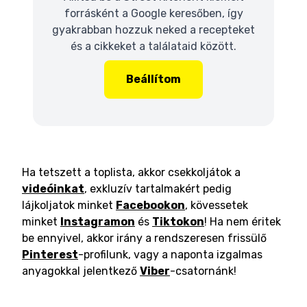
forrásként a Google keresőben, így
gyakrabban hozzuk neked a recepteket
és a cikkeket a találataid között.
Beállítom
Ha tetszett a toplista, akkor csekkoljátok a
videóinkat
, exkluzív tartalmakért pedig
lájkoljatok minket
Facebookon
, kövessetek
minket
Instagramon
és
Tiktokon
! Ha nem éritek
be ennyivel, akkor irány a rendszeresen frissülő
Pinterest
-profilunk, vagy a naponta izgalmas
anyagokkal jelentkező
Viber
-csatornánk!