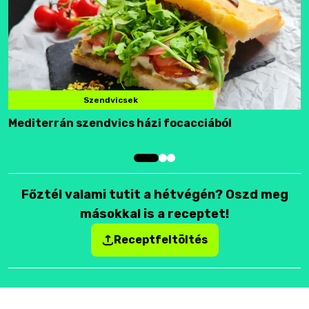
Szendvicsek
Mediterrán szendvics házi focacciából
F
Főztél valami tutit a hétvégén? Oszd meg
másokkal is a receptet!
Receptfeltöltés