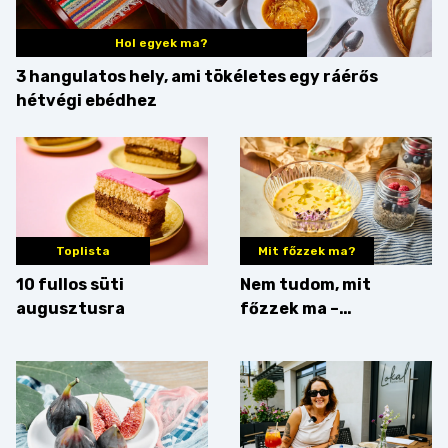
Hol egyek ma?
3 hangulatos hely, ami tökéletes egy ráérős
hétvégi ebédhez
Toplista
Mit főzzek ma?
10 fullos süti
Nem tudom, mit
augusztusra
főzzek ma –
Villámgyors menü