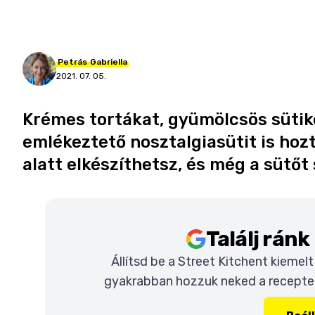
Petrás
Gabriella
2021. 07. 05.
Krémes tortákat, gyümölcsös sütik
emlékeztető nosztalgiasütit is hoz
alatt elkészíthetsz, és még a sütőt
Találj rán
Állítsd be a Street Kitchent kiemel
gyakrabban hozzuk neked a recepteke