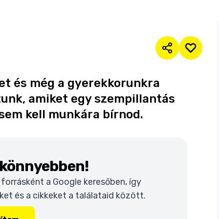
et és még a gyerekkorunkra
tunk, amiket egy szempillantás
 sem kell munkára bírnod.
k könnyebben!
t forrásként a Google keresőben, így
t és a cikkeket a találataid között.