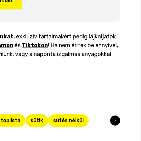
lítom
inkat
, exkluzív tartalmakért pedig lájkoljatok
amon
és
Tiktokon
! Ha nem éritek be ennyivel,
filunk, vagy a naponta izgalmas anyagokkal
toplista
sütik
sütés nélkül