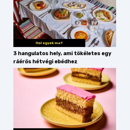
Hol egyek ma?
3 hangulatos hely, ami tökéletes egy
ráérős hétvégi ebédhez