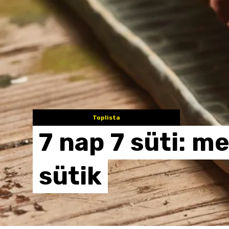
Toplista
7
nap
7
süti:
me
sütik