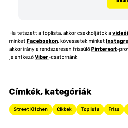
Beál
Ha tetszett a toplista, akkor csekkoljátok a
videó
minket
Facebookon
, kövessetek minket
Instagr
akkor irány a rendszeresen frissülő
Pinterest
-pro
jelentkező
Viber
-csatornánk!
Címkék, kategóriák
Street Kitchen
Cikkek
Toplista
Friss