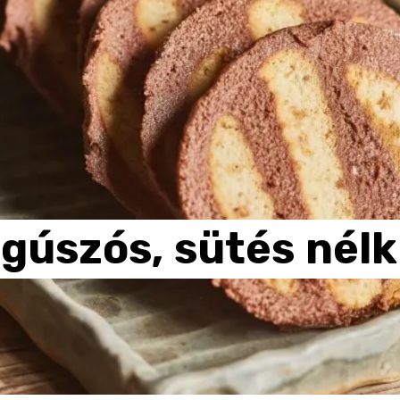
gúszós,
sütés
nélk