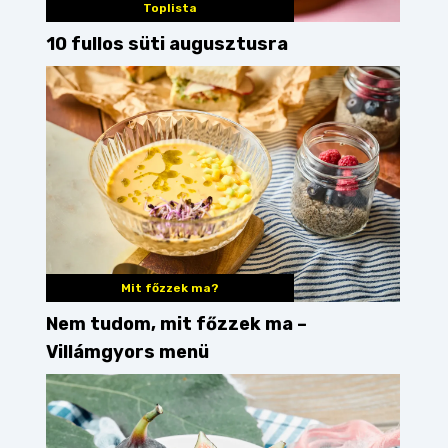
Toplista
10 fullos süti augusztusra
Mit főzzek ma?
Nem tudom, mit főzzek ma –
Villámgyors menü