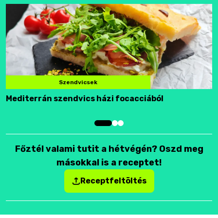
Szendvicsek
Mediterrán szendvics házi focacciából
F
Főztél valami tutit a hétvégén? Oszd meg
másokkal is a receptet!
Receptfeltöltés