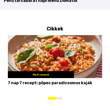
Pénztárcabarát napi menü Domától
Cikkek
Heti menü
7 nap 7 recept: pöpec paradicsomos kaják
Nem