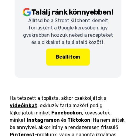
Találj ránk könnyebben!
Állítsd be a Street Kitchent kiemelt
forrásként a Google keresőben, így
gyakrabban hozzuk neked a recepteket
és a cikkeket a találataid között.
Beállítom
Ha tetszett a toplista, akkor csekkoljátok a
videóinkat
, exkluzív tartalmakért pedig
lájkoljatok minket
Facebookon
, kövessetek
minket
Instagramon
és
Tiktokon
! Ha nem éritek
be ennyivel, akkor irány a rendszeresen frissülő
Pinterest
-profilunk, vagy a naponta izgalmas