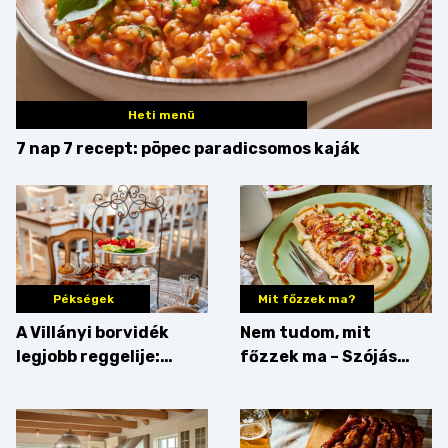
Heti menü
7 nap 7 recept: pöpec paradicsomos kaják
Pékségek
Mit főzzek ma?
A Villányi borvidék
Nem tudom, mit
legjobb reggelije:
főzzek ma – Szójás
kovászos kenyér és
sztori
gourmet pékáruk
Palkonyán