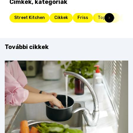
Címkék, kategóriák
Street Kitchen
Cikkek
Friss
Toplista
str
További cikkek