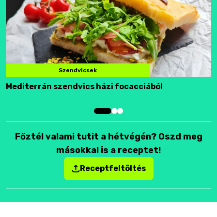
Szendvicsek
Mediterrán szendvics házi focacciából
F
Főztél valami tutit a hétvégén? Oszd meg
másokkal is a receptet!
Receptfeltöltés