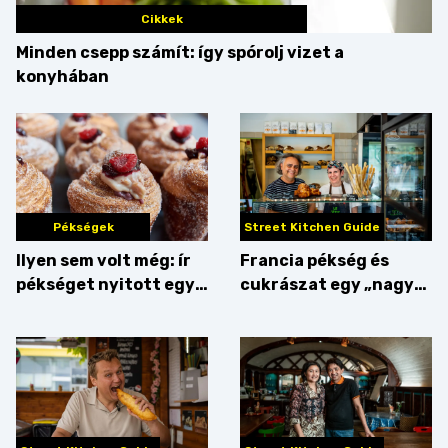
Cikkek
Minden csepp számít: így spórolj vizet a
konyhában
Pékségek
Street Kitchen Guide
Ilyen sem volt még: ír
Francia pékség és
pékséget nyitott egy
cukrászat egy „nagy
Dublinból hazatért pár
csipetnyi” empátiával