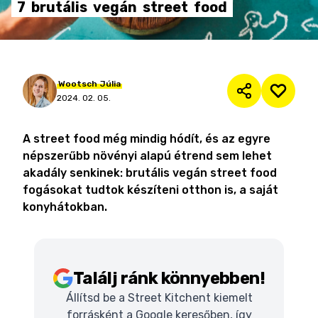
7
brutális
vegán
street
food
Wootsch
Júlia
2024. 02. 05.
A street food még mindig hódít, és az egyre
népszerűbb növényi alapú étrend sem lehet
akadály senkinek: brutális vegán street food
fogásokat tudtok készíteni otthon is, a saját
konyhátokban.
Találj ránk könnyebben!
Állítsd be a Street Kitchent kiemelt
forrásként a Google keresőben, így