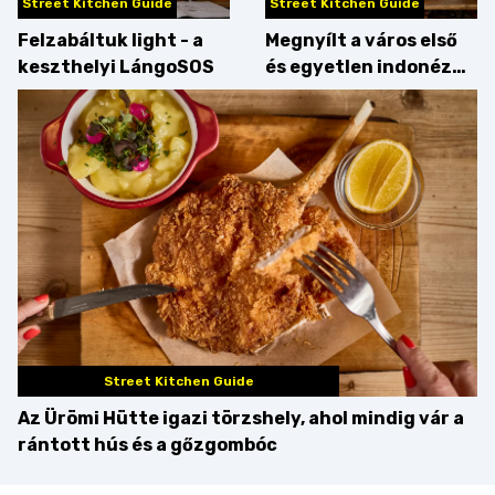
Street Kitchen Guide
Street Kitchen Guide
Felzabáltuk light - a
Megnyílt a város első
keszthelyi LángoSOS
és egyetlen indonéz
étterme a Kolosy
téren, mi pedig
kipróbáltuk!
Street Kitchen Guide
Az Ürömi Hütte igazi törzshely, ahol mindig vár a
rántott hús és a gőzgombóc