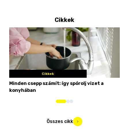
Cikkek
Cikkek
Minden csepp számít: így spórolj vizet a
Nem
konyhában
kim
Összes cikk