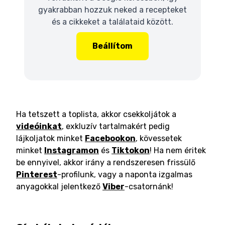
gyakrabban hozzuk neked a recepteket
és a cikkeket a találataid között.
Beállítom
Ha tetszett a toplista, akkor csekkoljátok a
videóinkat
, exkluzív tartalmakért pedig
lájkoljatok minket
Facebookon
, kövessetek
minket
Instagramon
és
Tiktokon
! Ha nem éritek
be ennyivel, akkor irány a rendszeresen frissülő
Pinterest
-profilunk, vagy a naponta izgalmas
anyagokkal jelentkező
Viber
-csatornánk!