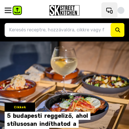
Cikkek
5
budapesti
reggeliző,
ahol
stílusosan
indíthatod
a