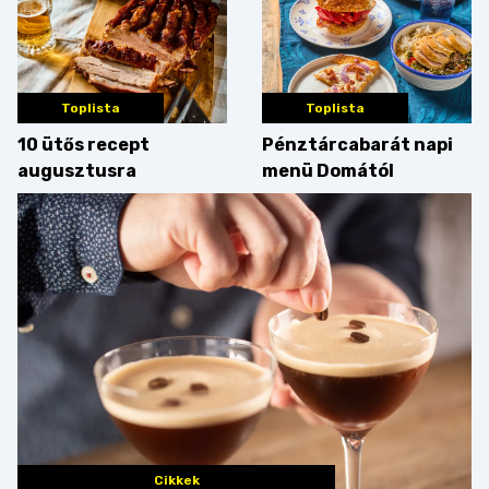
Toplista
Toplista
10 ütős recept
Pénztárcabarát napi
augusztusra
menü Domától
Cikkek