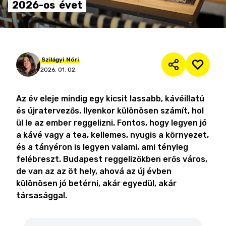
2026-os
évet
Szilágyi
Nóri
2026. 01. 02.
Az év eleje mindig egy kicsit lassabb, kávéillatú
és újratervezős. Ilyenkor különösen számít, hol
ül le az ember reggelizni. Fontos, hogy legyen jó
a kávé vagy a tea, kellemes, nyugis a környezet,
és a tányéron is legyen valami, ami tényleg
felébreszt. Budapest reggelizőkben erős város,
de van az az öt hely, ahová az új évben
különösen jó betérni, akár egyedül, akár
társasággal.