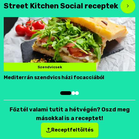
Street Kitchen Social receptek
Szendvicsek
Mediterrán szendvics házi focacciából
F
Főztél valami tutit a hétvégén? Oszd meg
másokkal is a receptet!
Receptfeltöltés