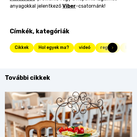
anyagokkal jelentkező
Viber
-csatornánk!
Címkék, kategóriák
Cikkek
Hol egyek ma?
videó
reggeli
brun
További cikkek