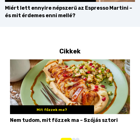
Miért lett ennyire népszerű az Espresso Martini –
és mit érdemes enni mellé?
Cikkek
Mit főzzek ma?
Nem tudom, mit főzzek ma – Szójás sztori
Ame
bos