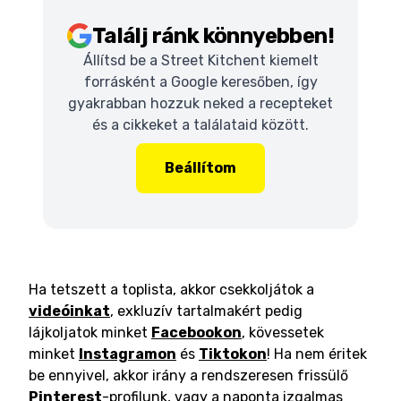
Találj ránk könnyebben!
Állítsd be a Street Kitchent kiemelt
forrásként a Google keresőben, így
gyakrabban hozzuk neked a recepteket
és a cikkeket a találataid között.
Beállítom
Ha tetszett a toplista, akkor csekkoljátok a
videóinkat
, exkluzív tartalmakért pedig
lájkoljatok minket
Facebookon
, kövessetek
minket
Instagramon
és
Tiktokon
! Ha nem éritek
be ennyivel, akkor irány a rendszeresen frissülő
Pinterest
-profilunk, vagy a naponta izgalmas