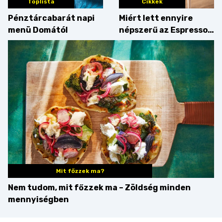
Toplista
Cikkek
Pénztárcabarát napi
Miért lett ennyire
menü Domától
népszerű az Espresso
Martini – és mit
érdemes enni mellé?
Mit főzzek ma?
Nem tudom, mit főzzek ma – Zöldség minden
mennyiségben