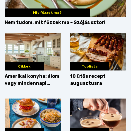
Mit főzzek ma?
Nem tudom, mit főzzek ma – Szójás sztori
Cikkek
Toplista
Amerikai konyha: álom
10 ütős recept
vagy mindennapi
augusztusra
bosszúság? Mutatjuk
az érveket