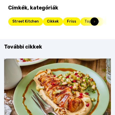
Címkék, kategóriák
Street Kitchen
Cikkek
Friss
Toplista
top
További cikkek