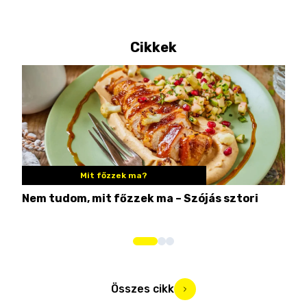
Cikkek
Mit főzzek ma?
Nem tudom, mit főzzek ma – Szójás sztori
Ame
bos
Összes cikk