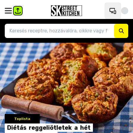
Toplista
Diétás
reggeliötletek
a
hét