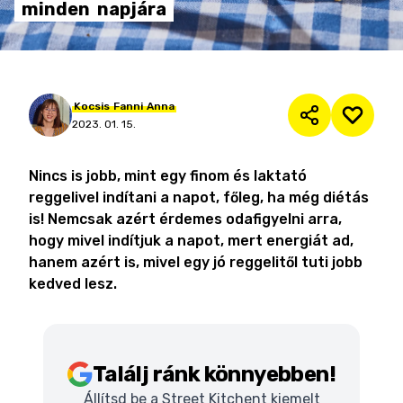
minden
napjára
Kocsis
Fanni
Anna
2023. 01. 15.
Nincs is jobb, mint egy finom és laktató
reggelivel indítani a napot, főleg, ha még diétás
is! Nemcsak azért érdemes odafigyelni arra,
hogy mivel indítjuk a napot, mert energiát ad,
hanem azért is, mivel egy jó reggelitől tuti jobb
kedved lesz.
Találj ránk könnyebben!
Állítsd be a Street Kitchent kiemelt