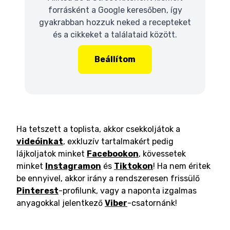
forrásként a Google keresőben, így
gyakrabban hozzuk neked a recepteket
és a cikkeket a találataid között.
Beállítom
Ha tetszett a toplista, akkor csekkoljátok a
videóinkat
, exkluzív tartalmakért pedig
lájkoljatok minket
Facebookon
, kövessetek
minket
Instagramon
és
Tiktokon
! Ha nem éritek
be ennyivel, akkor irány a rendszeresen frissülő
Pinterest
-profilunk, vagy a naponta izgalmas
anyagokkal jelentkező
Viber
-csatornánk!