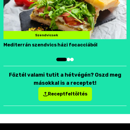
Szendvicsek
Mediterrán szendvics házi focacciából
F
Főztél valami tutit a hétvégén? Oszd meg
másokkal is a receptet!
Receptfeltöltés