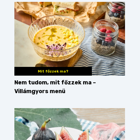
Mit főzzek ma?
Nem tudom, mit főzzek ma –
Villámgyors menü