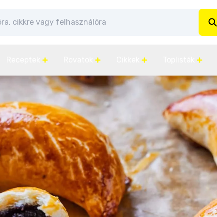
Receptek
Rovatok
Cikkek
Toplisták