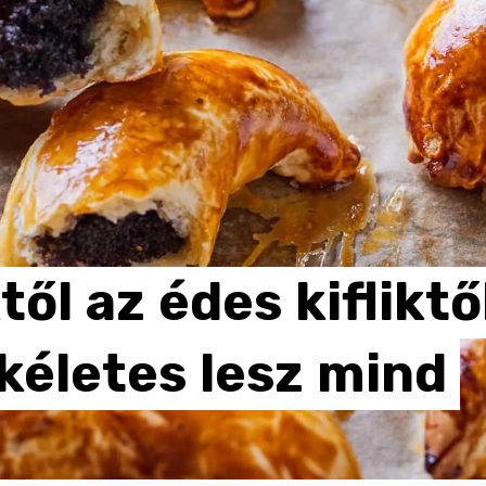
től
az
édes
kifliktő
kéletes
lesz
mind