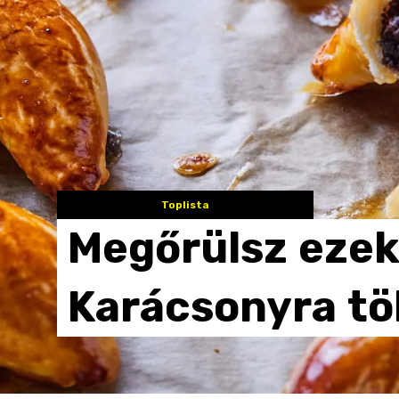
Toplista
Megőrülsz
ezek
Karácsonyra
tö