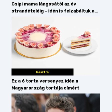
Csipi mama lángosától az év
strandételéig – idén is felzabáltuk a
Balaton déli partját
Gasztro
Ez a 6 torta versenyez idén a
Magyarország tortája címért