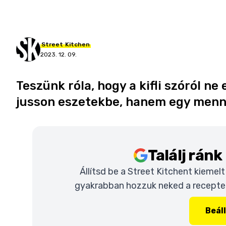
Street
Kitchen
2023. 12. 09.
Teszünk róla, hogy a kifli szóról n
jusson eszetekbe, hanem egy menn
Találj rán
Állítsd be a Street Kitchent kiemel
gyakrabban hozzuk neked a recepteke
Beál