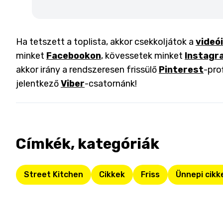
Ha tetszett a toplista, akkor csekkoljátok a
videó
minket
Facebookon
, kövessetek minket
Instagr
akkor irány a rendszeresen frissülő
Pinterest
-pro
jelentkező
Viber
-csatornánk!
Címkék, kategóriák
Street Kitchen
Cikkek
Friss
Ünnepi cikk