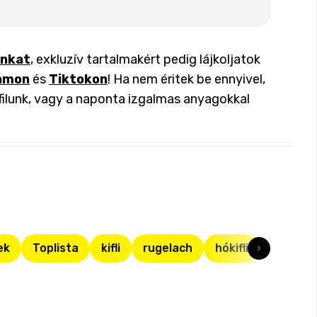
inkat
, exkluzív tartalmakért pedig lájkoljatok
amon
és
Tiktokon
! Ha nem éritek be ennyivel,
filunk, vagy a naponta izgalmas anyagokkal
ek
Toplista
kifli
rugelach
hókifli