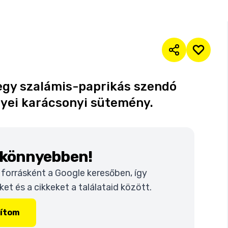
e egy szalámis-paprikás szendó
yei karácsonyi sütemény.
k könnyebben!
t forrásként a Google keresőben, így
t és a cikkeket a találataid között.
lítom