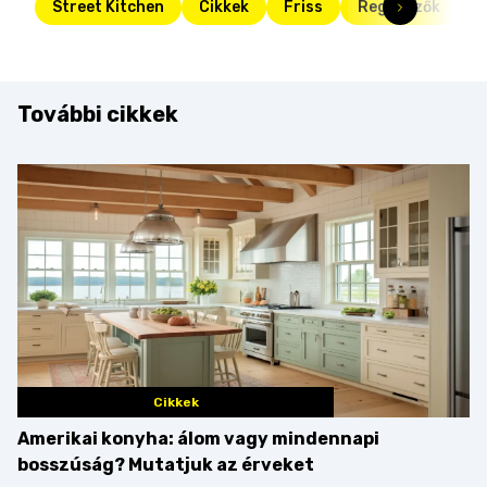
Street Kitchen
Cikkek
Friss
Reggelizők
S
További cikkek
Cikkek
Amerikai konyha: álom vagy mindennapi
bosszúság? Mutatjuk az érveket