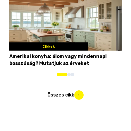
Cikkek
Amerikai konyha: álom vagy mindennapi
10 
bosszúság? Mutatjuk az érveket
Összes cikk