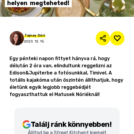
helyen
megteheted!
Tajnay
Dóri
2023. 12. 15.
Egy pénteki napon fittyet hányva rá, hogy
délután 2 óra van, elindultunk reggelizni az
Edison&Jupiterbe a fotósunkkal, Timivel. A
totális kajakóma után őszintén állíthatjuk, hogy
életünk egyik legjobb reggebédjét
fogyaszthattuk el Matusek Nóriéknál!
Találj ránk könnyebben!
Állítsd be a Street Kitchent kiemelt