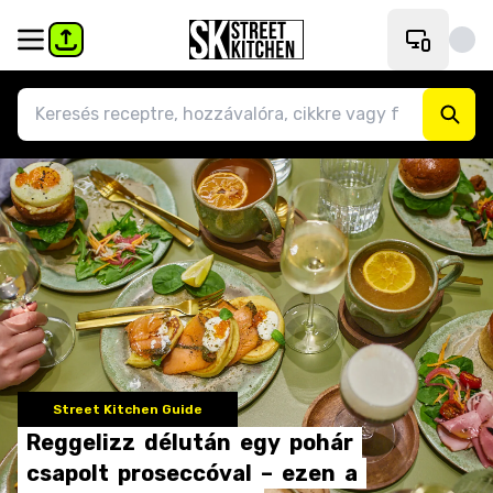
Street Kitchen Guide
Reggelizz
délután
egy
pohár
csapolt
proseccóval
–
ezen
a