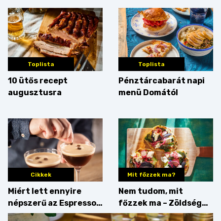
Toplista
Toplista
10 ütős recept
Pénztárcabarát napi
augusztusra
menü Domától
Cikkek
Mit főzzek ma?
Miért lett ennyire
Nem tudom, mit
népszerű az Espresso
főzzek ma – Zöldség
Martini – és mit
minden mennyiségben