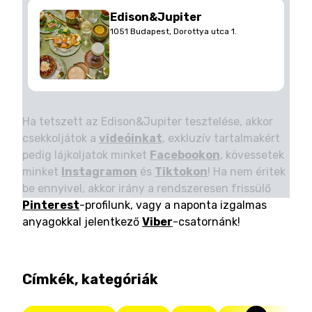
Edison&Jupiter
1051 Budapest, Dorottya utca 1.
Ha tetszett az Edison&Jupiter tesztelése, akkor
csekkoljátok a
videóinkat
, exkluzív tartalmakért
pedig lájkoljatok minket
Facebookon
, kövessetek
minket
Instagramon
és
Tiktokon
! Ha nem éritek
be ennyivel, akkor irány a rendszeresen frissülő
Pinterest
-profilunk, vagy a naponta izgalmas
anyagokkal jelentkező
Viber
-csatornánk!
Címkék, kategóriák