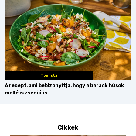
érdemes enni mellé?
Toplista
6 recept, ami bebizonyítja, hogy a barack húsok
mellé is zseniális
Cikkek