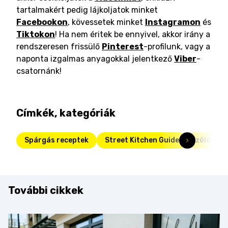
tartalmakért pedig lájkoljatok minket
Facebookon
, kövessetek minket
Instagramon
és
Tiktokon
! Ha nem éritek be ennyivel, akkor irány a
rendszeresen frissülő
Pinterest
-profilunk, vagy a
naponta izgalmas anyagokkal jelentkező
Viber
-
csatornánk!
Címkék, kategóriák
Spárgás receptek
Street Kitchen Guide
zöldség
További cikkek