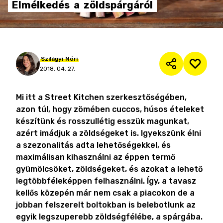
Elmélkedés
a
zöldspárgáról
Szilágyi
Nóri
2018. 04. 27.
Mi itt a Street Kitchen szerkesztőségében,
azon túl, hogy zömében cuccos, húsos ételeket
készítünk és rosszullétig esszük magunkat,
azért imádjuk a zöldségeket is. Igyekszünk élni
a szezonalitás adta lehetőségekkel, és
maximálisan kihasználni az éppen termő
gyümölcsöket, zöldségeket, és azokat a lehető
legtöbbféleképpen felhasználni. Így, a tavasz
kellős közepén már nem csak a piacokon de a
jobban felszerelt boltokban is belebotlunk az
egyik legszuperebb zöldségfélébe, a spárgába.