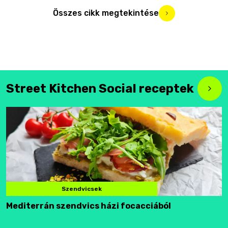
Összes cikk megtekintése
Street Kitchen Social receptek
Szendvicsek
Mediterrán szendvics házi focacciából
F