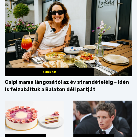
Cikkek
Csipi mama lángosától az év strandételéig – idén
is felzabáltuk a Balaton déli partját