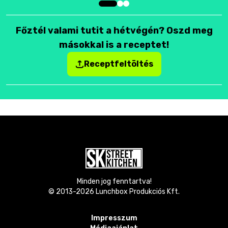
Főztél valami tutit a hétvégén? Oszd meg
másokkal is a receptet!
Receptfeltöltés
Minden jog fenntartva!
© 2013-
2026
Lunchbox Produkciós Kft.
Impresszum