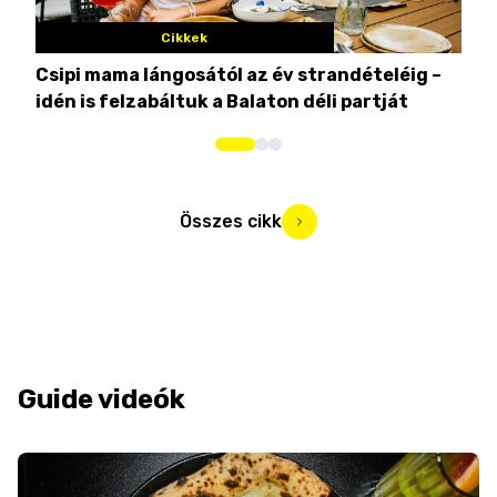
Cikkek
Csipi mama lángosától az év strandételéig –
Ez 
idén is felzabáltuk a Balaton déli partját
tor
Összes cikk
Guide videók