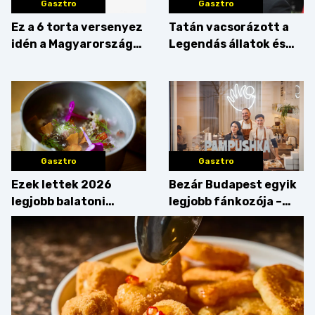
Gasztro
Gasztro
Ez a 6 torta versenyez
Tatán vacsorázott a
idén a Magyarország
Legendás állatok és
tortája címért
megfigyelésük sztárja!
Gasztro
Gasztro
Ezek lettek 2026
Bezár Budapest egyik
legjobb balatoni
legjobb fánkozója –
strandételei –
búcsúzik a Pampushka
végigkóstoltuk a
győzteseket