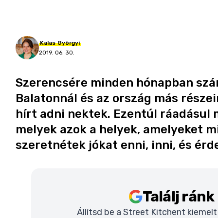
Kalas
Györgyi
2019. 06. 30.
Szerencsére minden hónapban számo
Balatonnál és az ország más részei
hírt adni nektek. Ezentúl ráadásul
melyek azok a helyek, amelyeket m
szeretnétek jókat enni, inni, és é
Találj rán
Állítsd be a Street Kitchent kiemel