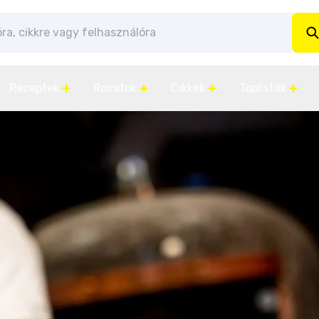
Receptek
Rovatok
Cikkek
Toplisták