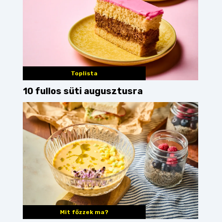
Toplista
10 fullos süti augusztusra
Mit főzzek ma?