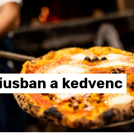
iusban
a
kedvenc