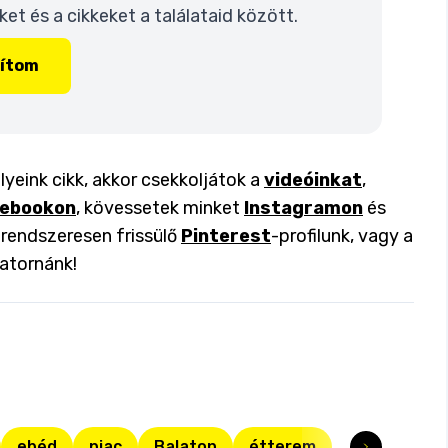
t és a cikkeket a találataid között.
lítom
yeink cikk, akkor csekkoljátok a
videóinkat
,
ebookon
, kövessetek minket
Instagramon
és
a rendszeresen frissülő
Pinterest
-profilunk, vagy a
atornánk!
ebéd
piac
Balaton
étterem