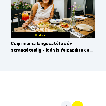
Cikkek
Csipi mama lángosától az év
strandételéig – idén is felzabáltuk a
Balaton déli partját