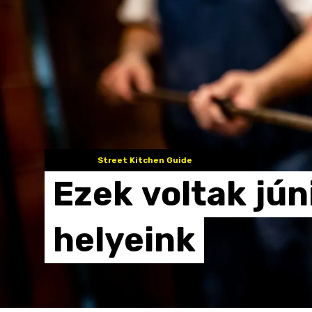
Street Kitchen Guide
Ezek
voltak
jún
helyeink