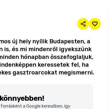
s új hely nyílik Budapesten, a
n is, és mi mindenről igyekszünk
 minden hónapban összefoglaljuk,
indenképpen keressetek fel, ha
rdekes gasztroarcokat megismerni.
k könnyebben!
t forrásként a Google keresőben, így