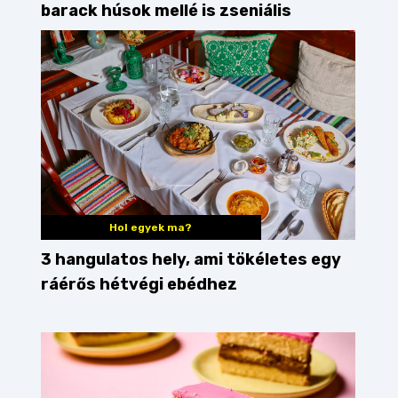
barack húsok mellé is zseniális
Hol egyek ma?
3 hangulatos hely, ami tökéletes egy
ráérős hétvégi ebédhez