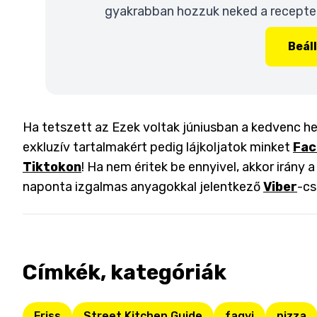
gyakrabban hozzuk neked a recepteke
Beál
Ha tetszett az Ezek voltak júniusban a kedvenc hel
exkluzív tartalmakért pedig lájkoljatok minket
Fac
Tiktokon
! Ha nem éritek be ennyivel, akkor irány 
naponta izgalmas anyagokkal jelentkező
Viber
-cs
Címkék, kategóriák
Friss
Street Kitchen Guide
fagyi
pizza