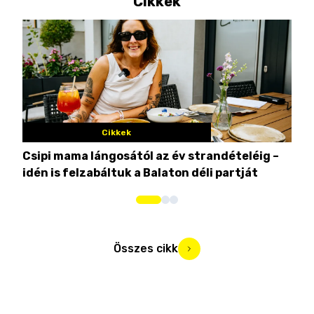
Cikkek
Cikkek
Csipi mama lángosától az év strandételéig –
Ez 
idén is felzabáltuk a Balaton déli partját
tor
Összes cikk