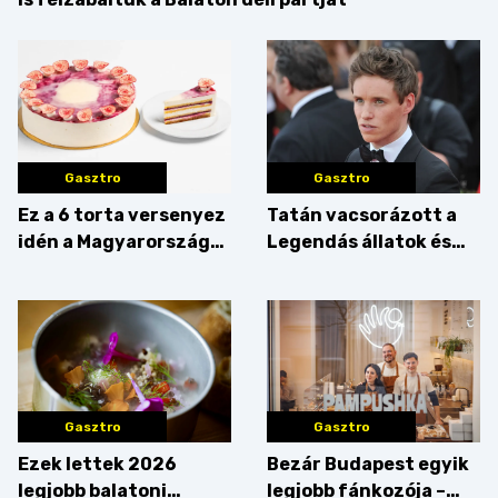
Gasztro
Gasztro
Ez a 6 torta versenyez
Tatán vacsorázott a
idén a Magyarország
Legendás állatok és
tortája címért
megfigyelésük sztárja!
Gasztro
Gasztro
Ezek lettek 2026
Bezár Budapest egyik
legjobb balatoni
legjobb fánkozója –