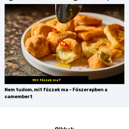
strandételei –
búcsúzik a Pampushka
végigkóstoltuk a
győzteseket
Mit főzzek ma?
Nem tudom, mit főzzek ma – Főszerepben a
camembert