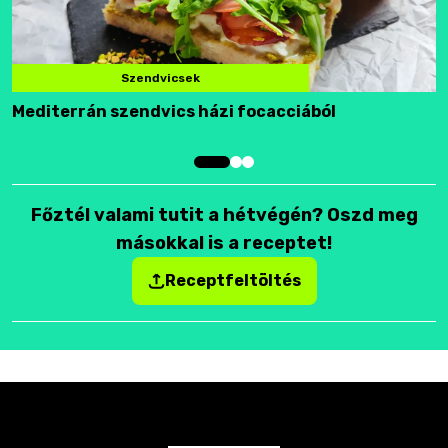
Szendvicsek
Mediterrán szendvics házi focacciából
F
Főztél valami tutit a hétvégén? Oszd meg
másokkal is a receptet!
Receptfeltöltés