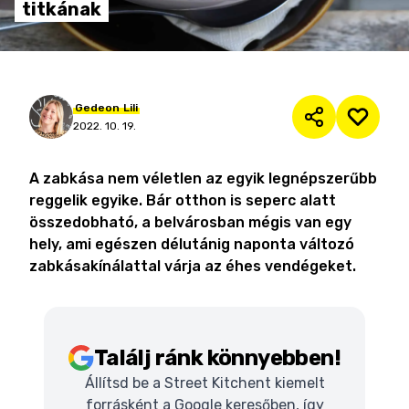
titkának
Gedeon
Lili
2022. 10. 19.
A zabkása nem véletlen az egyik legnépszerűbb
reggelik egyike. Bár otthon is seperc alatt
összedobható, a belvárosban mégis van egy
hely, ami egészen délutánig naponta változó
zabkásakínálattal várja az éhes vendégeket.
Találj ránk könnyebben!
Állítsd be a Street Kitchent kiemelt
forrásként a Google keresőben, így