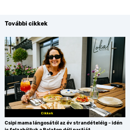
További cikkek
Cikkek
Csipi mama lángosától az év strandételéig – idén
is felzabáltuk a Balaton déli partját